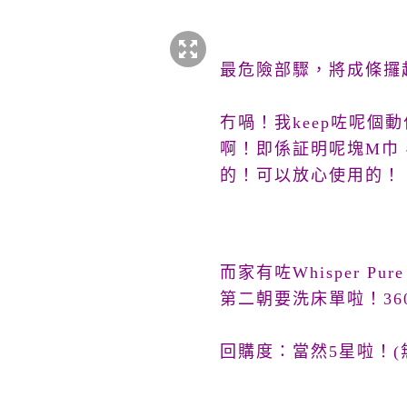
最危險部驟，將成條攞
冇喎！我keep咗呢
啊！即係証明呢塊M巾
的！可以放心使用的！
而家有咗Whisper P
第二朝要洗床單啦！3
回購度：當然5星啦！(