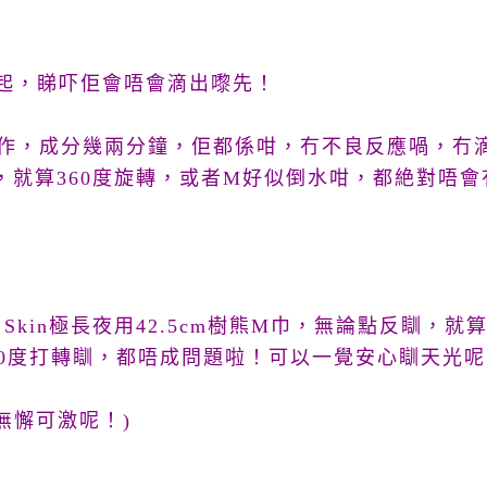
起，睇吓佢會唔會滴出嚟先！
個動作，成分幾兩分鐘，佢都係咁，冇不良反應喎，冇
，就算360度旋轉，或者M好似倒水咁，都絶對唔
ure Skin極長夜用42.5cm樹熊M巾，無論點反瞓
60度打轉瞓，都唔成問題啦！可以一覺安心瞓天光呢
無懈可激呢！)