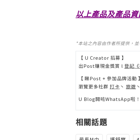
以上產品及產品資
*本站之內容由作者所提供，
【 U Creator 招募 】
出Post賺現金獎賞 l
登記《
【 睇Post + 參加品牌活動 
瀏覽更多社群
打卡
丶
旅遊
U Blog開咗WhatsAp
相關話題
最長M巾
護舒寶
4