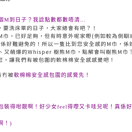
個M到日子？我諗點數都數唔清…
，要洗床單的日子，大家總會有吧？！
M巾，已好足夠，但有時意外呢家嘢(例如較為側瞓
真係好難避免的！所以一隻比到您安全感的M巾，係
又萌爆的Whisper 樹熊M巾，點解會叫樹熊M
您，讓我們有被包圍的軟棉棉安全感感覺吧！
有冇被
軟棉棉安全感包圍的感覺先！
包裝得咁靚啊！好少女feel得嚟又卡哇兒呢！真係
啊！)