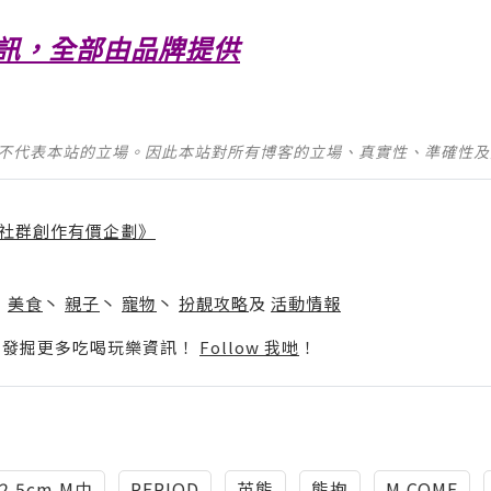
訊，全部由品牌提供
並不代表本站的立場。因此本站對所有博客的立場、真實性、準確性
社群創作有價企劃》
】
丶
美食
丶
親子
丶
寵物
丶
扮靚攻略
及
活動情報
p啦！發掘更多吃喝玩樂資訊！
Follow 我哋
！
2.5cm M巾
PERIOD
英熊
熊抱
M COME