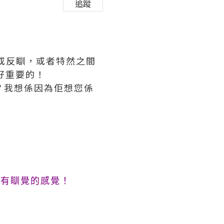
追蹤
或反瞓，或者特然之間
好重要的！
巾？我想係因為佢想您係
好有瞓覺的感覺！