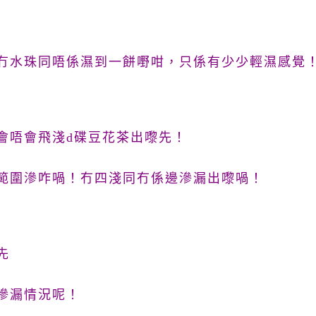
冇水珠同唔係濕到一餅嘢咁，只係有少少
輕
濕感覺
會唔會飛淺d
碟豆花
茶出嚟先！
範圍滲咋喎！冇四淺同冇係邊滲漏出嚟喎！
先
滲漏情況呢！