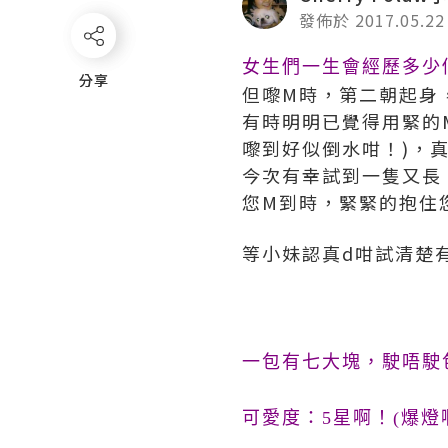
發佈於 2017.05.22
女生們一生會經歷多少
分享
分享
但嚟M時，第二朝起身
有時明明已覺得用緊的
嚟到好似倒水咁！)，
今次有幸試到一隻又長、
您M到時，緊緊的抱住
等小妹認真d咁試清楚
一包有七大塊，駛唔駛
可愛度：5星啊！(爆燈