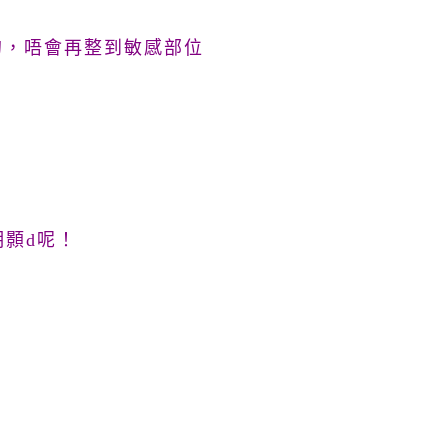
的，唔會再整到敏感部位
顥d呢！