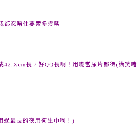
我都忍唔住要索多幾啖
42.Xcm長，好QQ長啊！用嚟當尿片都得(講笑啫
用過最長的夜用衛生巾啊！)