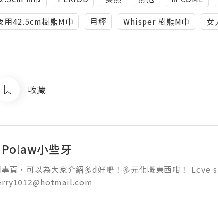
極長夜用42.5cm樹熊M巾
月經
Whisper 樹熊M巾
女
收藏
y Polaw小些牙
專頁，可以為大家介紹多d好嘢！多元化嘅東西咁！ Love sh
herry1012@hotmail.com