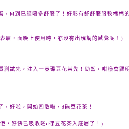
層，
M到已經唔多舒服了！好彩有
舒舒服服軟棉棉
氣表層，而晚上使用時，亦沒有出現焗的感覺呢！)
量測試先，注入一壺碟豆花茶先！勁藍，咁樣會顯明
了，好啦，開始四散啦，d
碟豆花
茶！
住佢，好快已吸收曬d
碟豆花
茶入底層了！)