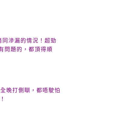
滴同滲漏的情況！超勁
會有問題的，都頂得順
，就算全晚打側瞓，都唔駛怕
！