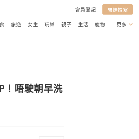
會員登記
開始撰寫
食
旅遊
女生
玩樂
親子
生活
寵物
行山
更多
打卡
 UP！唔駛朝早洗