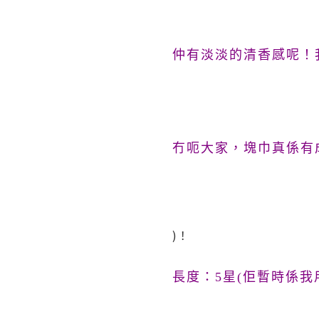
仲有淡淡的清香感呢！
冇呃大家，塊巾真係有成
)！
長度：5星(佢暫時係我