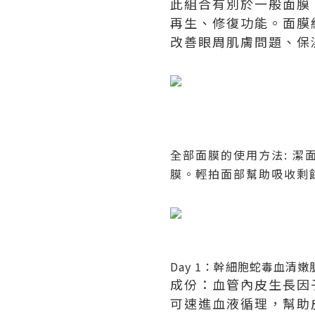
此組合有別於一般面膜
再生、修復功能。面膜
改善眼周肌膚問題、保
全部面膜的使用方法
:
潔
膜。輕拍面部幫助吸收剩
Day 1
：幹細胞蛇毒血清嫩
成份：血管內皮生長因
可速進血液循理，幫助