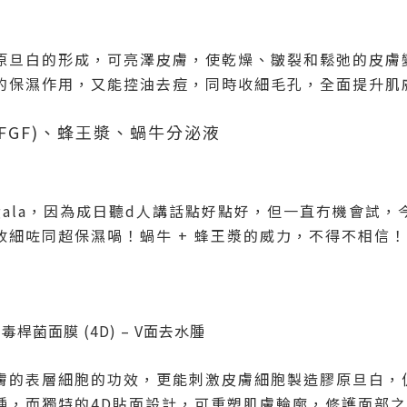
原旦白的形成，可亮澤皮膚，使乾燥、皺裂和鬆弛的皮膚
的保濕作用，又能控油去痘，同時收細毛孔，全面提升肌
FGF)
、蜂王漿、蝸牛分泌液
gala
，因為成日聽
d
人講話點好點好，但一直冇機會試，
收細咗同超保濕喎！蝸牛
+
蜂王漿的威力，不得不相信！
肉毒桿菌面膜
(4D) – V
面去水腫
膚的表層細胞的功效，更能刺激皮膚細胞製造膠原旦白，
腫，而獨特的
4D
貼面設計，可重塑肌膚輪廓，修護面部之