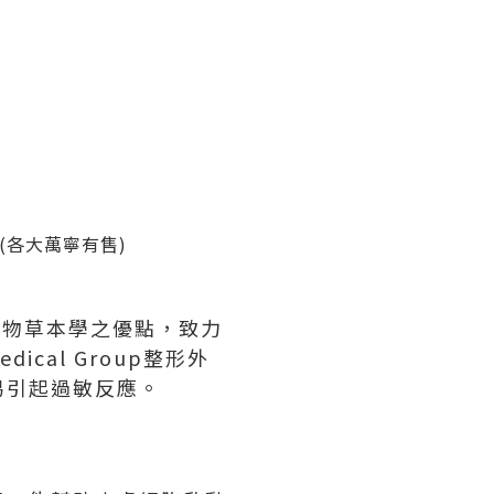
(
各大萬寧有售
)
植物草本學之優點，致力
edical Group
整形外
易引起過敏反應。