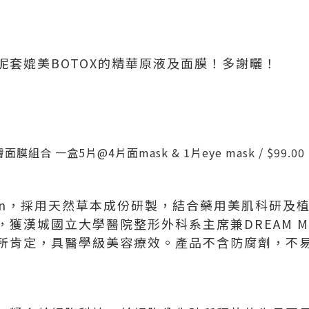
呢套媲美
BOTOX
的精華原液及面膜！多謝曬！
膚面膜組合
一盒
5
片
@4
片面
mask & 1
片
eye mask / $99.00 
n
，採用天然草本成份研製，結合藥用美肌科研及
，獲漢城國立大學醫院整形外科系主席兼
DREAM M
所肯定，具醫學級美容療效。產品不含防腐劑，不