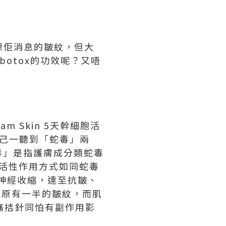
想佢消息的皺紋，但大
botox
的功效呢？又唔
am Skin 5
天幹細胞活
己一聽到「蛇毒」兩
毒」是指護膚成分類蛇毒
活性作用方式如同蛇毒
神經收縮，達至抗皺、
約原有一半的皺紋，而肌
痛拮針同怕有副作用影