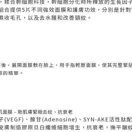
，糅合幹細胞科技，幹細胞分化時所釋放的生長因
組合提供
5
片不同強效面膜和護膚功效，分別是針對
濕收毛孔，以及去水腫和改善頸紋。
面後，展開面膜敷在臉上，用手指輕壓面膜，使其完整緊
餘的精華。
肌面膜
- 助肌膚緊緻去紋、抗衰老
子
(VEGF)
、腺甘
(Adenosine)
、
SYN-AKE
活性肽
皮膚制造膠原旦白纖維細胞增生，抗衰老，撫平皺