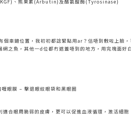
(KGF)
、熊果素
(Arbutin)
及酪氨酸酶
(Tyrosinase)
有個車鏠位置，我初初都諗緊點用
ar
？估唔到敷咗上臉，
漏網之魚，其他一
d
位都冇遮蓋唔到的地方，用完塊面好
啫喱眼膜
–
擊退眼紋眼袋和黑眼圈
別適合眼周脆弱的皮膚，更可以促進血液循環，激活細胞