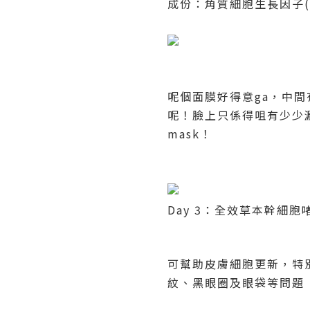
成份：角質細胞生長因子
呢個面膜好得意
ga
，中間
呢！臉上只係得咀有少少
mask
！
Day 3
：全效草本幹細胞
可幫助皮膚細胞更新，特
紋、黑眼圈及眼袋等問題