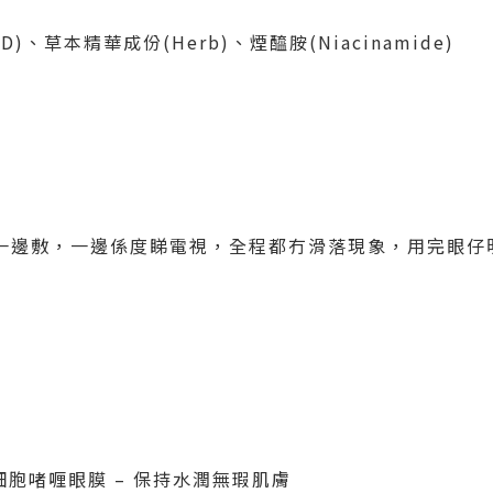
D)
、草本精華成份
(Herb)
、煙醯胺
(Niacinamide)
一邊敷，一邊係度睇電視，全程都冇滑落現象，用完眼仔
細胞啫喱眼膜
–
保持水潤無瑕肌膚