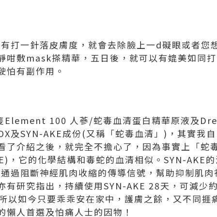
只有打一針落皮膚度，就會去除臉上一
d
礙眼或者您
靜咁敷
mask
搽精華，五日後，就可以有媲美如同打
駛怕有副作用。
隻
Element 100
人蔘
/
蛇毒血清蛋白精華原液
及
Dre
OX
及
SYN-AKE
成份
(
又稱「蛇毒血清」
)
，其實我自
看了介紹之後，就完全不擔心了，因為事實上「蛇
E)
，它的化學結構和毒蛇的血清相似。
SYN-AKE
的
是通過阻斷神經肌肉收縮的傳導信號，幫助抑制肌肉
亦有研究指出，持續使用
SYN-AKE 28
天，可減少
所以如今只要乖乖安在家中，護膚之餘，又不同捱
的懶人首選及怕痛人士的因物！