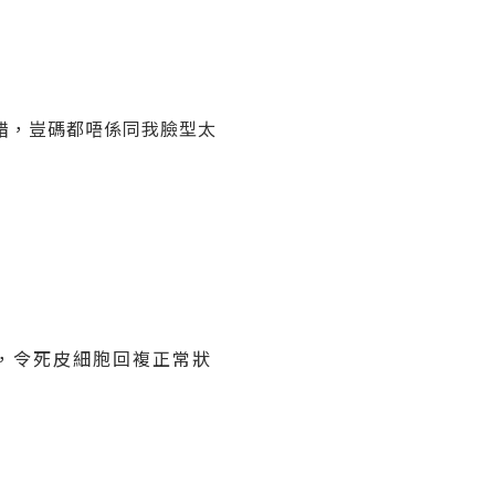
錯，豈碼都唔係同我臉型太
，令死皮細胞回複正常狀