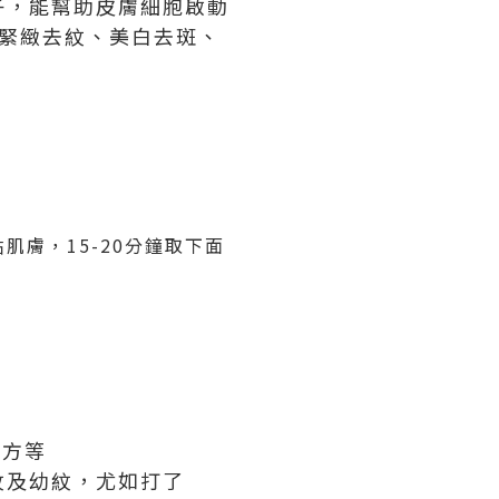
子，能幫助皮膚細胞啟動
緊緻去紋、美白去斑、
貼肌膚，
15-20
分鐘取下面
配方
等
紋及幼紋，尤如打了