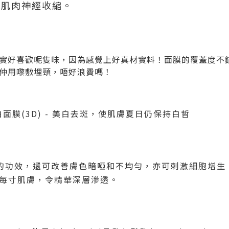
制肌肉神經收縮。
實好喜歡呢隻味，因為感覺上好真材實料！面膜的覆蓋度不
仲用嚟敷埋頸，唔好浪費嗎！
白面膜
(3D) -
美白去斑，使肌膚夏日仍保持白晢
的功效，還可改善膚色暗啞和不均勻，亦可刺激細胞增生
每寸肌膚，令精華深層滲透。