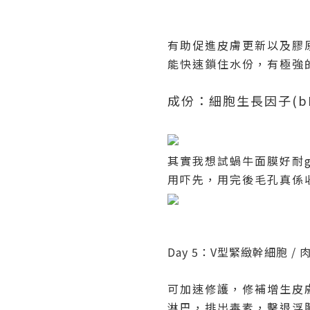
有助促進皮膚更新以及膠
能快速鎖住水份，有極強
成份：細胞生長因子
(b
其實我想試蝸牛面膜好耐
用吓先，用完後毛孔真係
Day 5
：
V
型緊緻幹細胞
/
可加速修護，修補增生皮
淋巴，排出毒素，擊退浮