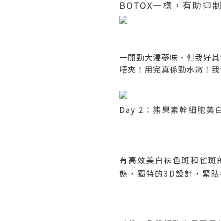
BOTOX
一樣，有助抑
一開勁大浸蔘味，但我好其
唔夾！用完真係勁水嫩！我
Day 2
：熊果素幹細胞美
有高效美白袪色斑和雀斑
態，獨特的
3D
設計，緊貼