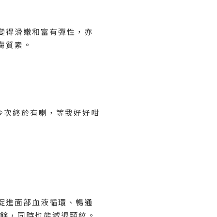
變得滑嫩和富有彈性，亦
膚質素。
今次終於有喇，等我好好咁
促進面部血液循環、暢通
餘，同時也能減退頸紋。