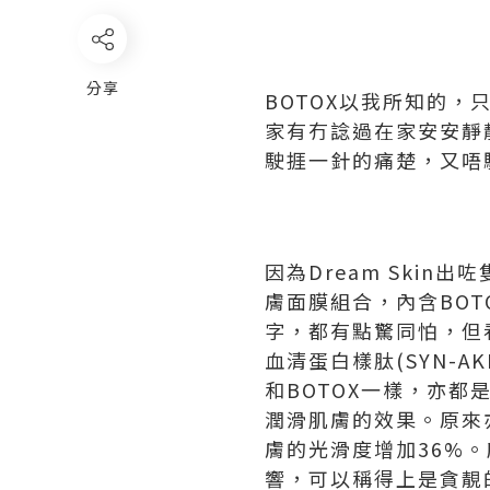
分享
BOTOX
以我所知的，
家
有冇諗過在家安安靜
駛捱一針的痛楚，又唔
因為
Dream Skin
出咗
膚面膜組合
，內含
BOT
字，都有點驚同怕，但
血清蛋白樣肽
(SYN-AK
和
BOTOX
一樣，亦都
潤滑肌膚的效果。原來
膚的光滑度增加
36%
。
響，可以稱得上是貪靚