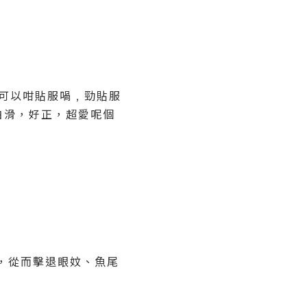
可以咁貼服喎﹐勁貼服
白滑，好正，超愛呢個
，從而擊退眼妏、魚尾