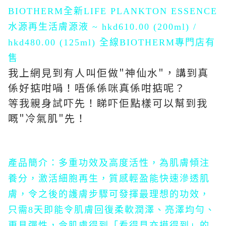
BIOTHERM
全新LIFE PLANKTON ESSENCE
水源再生活膚源液 ~ hkd610.00 (200ml) /
hkd480.00 (125ml) 全線BIOTHERM專門店有
售
我上網見到有人叫佢做"神仙水"，講到真
係好掂咁喎！唔係係咪真係咁掂呢？
等我親身試吓先！睇吓佢點樣可以幫到我
嘅"冷氣肌"先！
產品簡介：多重功效及高度活性，為肌膚傾注
養分，激活細胞再生，質感輕盈能快速滲透肌
膚，令之後的護膚步驟可發揮最理想的功效
，
只需8天即能令肌膚回復柔軟潤澤、亮澤均勻、
更具彈性，令肌膚得到「看得見亦摸得到」的