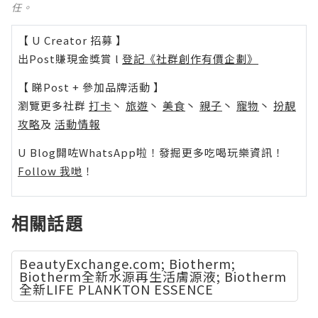
任。
【 U Creator 招募 】
出Post賺現金獎賞 l
登記《社群創作有價企劃》
【 睇Post + 參加品牌活動 】
瀏覽更多社群
打卡
丶
旅遊
丶
美食
丶
親子
丶
寵物
丶
扮靚
攻略
及
活動情報
U Blog開咗WhatsApp啦！發掘更多吃喝玩樂資訊！
Follow 我哋
！
相關話題
BeautyExchange.com; Biotherm;
Biotherm全新水源再生活膚源液; Biotherm
全新LIFE PLANKTON ESSENCE