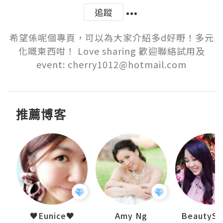
追蹤
希望係呢個專頁，可以為大家介紹多d好嘢！多元
化嘅東西咁！ Love sharing 歡迎聯絡試用及
event: cherry1012@hotmail.com
推薦博客
h 夏沫
♥Eunice♥
Amy Ng