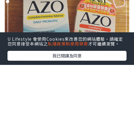
U Lifestyle 會使用Cookies來改善您的網站體驗，請確定
您同意接受本網站之
私隱政策和使用條款
才可繼續瀏覽。
我已閱讀及同意
產品簡介：AZO私護寧含專門為女性私密
健康而設的益生菌配方
INTELLIFLORATM，集合了4大私密益菌
(乳酸桿菌LBV 88、鼠李糖乳杆菌LBV
96、加氏乳桿菌LBV 150N、詹氏乳杆菌
LBV 116)，幫助平衡私密處微生物菌叢。