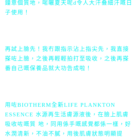
鐘意個質地，啱曬夏天呢d令人大汗叠細汗嘅日
子使用！
再試上臉先！我冇跟指示沾上指尖先，我直接
搽咗上臉，之後再輕輕拍打至吸收，之後再搽
番自己嘅保養品就大功告成啦！
用咗
BIOTHERM
全新LIFE PLANKTON
ESSENCE 水源再生活膚源液後，在臉上肌膚
吸收咗嘅
質 地，同用係手嘅感覺都係一樣，好
水潤清新，不油不膩，用後肌膚狀態明顯提