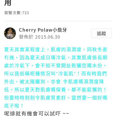
用
瀏覽次數:733
Cherry Polaw小些牙
追蹤
發佈於 2015.06.30
夏天其實某程度上，肌膚的濕潤度，同秋冬差
冇幾，因為夏天成日嘆冷氣，其實肌膚係長期
處於冷氣下，會不知不覺間扯乾曬您嘅水份，
所以我俗稱呢種情況叫"冷氣肌"！而有時我們
外出，被太陽曬到，亦會 令肌膚嘅濕潤度降
低，所以夏天對肌膚嘅保養，都不能鬆懈的！
但要時時刻刻令肌膚質素好，當然要一個好嘅
底子啦！
呢排就有機會可以試吓 ~~