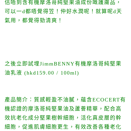
估唔到
含有機摩洛哥純堅果油成份嘅護膚品，
可以一d都唔覺得笠！仲好水潤呢！就算呢d天
氣用，都覺得勁清爽！
之後立即試埋
JimmBENNY有機摩洛哥純堅果
油乳液 (hkd159.00 / 100ml)
產品簡介：
質感輕盈不油膩，蘊含ECOCERT有
機認證的摩洛哥純堅果油及蘆薈精華，配合高
效抗老化成分堅果樹幹細胞，活化真皮層的幹
細胞，促進肌膚細胞更生，有效改善各種老化