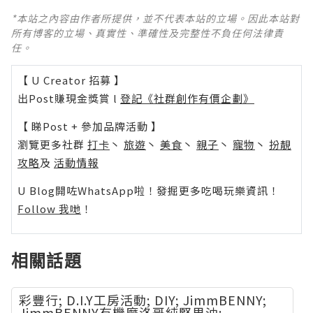
*本站之內容由作者所提供，並不代表本站的立場。因此本站對
所有博客的立場、真實性、準確性及完整性不負任何法律責
任。
【 U Creator 招募 】
出Post賺現金獎賞 l
登記《社群創作有價企劃》
【 睇Post + 參加品牌活動 】
瀏覽更多社群
打卡
丶
旅遊
丶
美食
丶
親子
丶
寵物
丶
扮靚
攻略
及
活動情報
U Blog開咗WhatsApp啦！發掘更多吃喝玩樂資訊！
Follow 我哋
！
相關話題
彩豐行; D.I.Y工房活動; DIY; JimmBENNY;
JimmBENNY有機摩洛哥純堅果油;