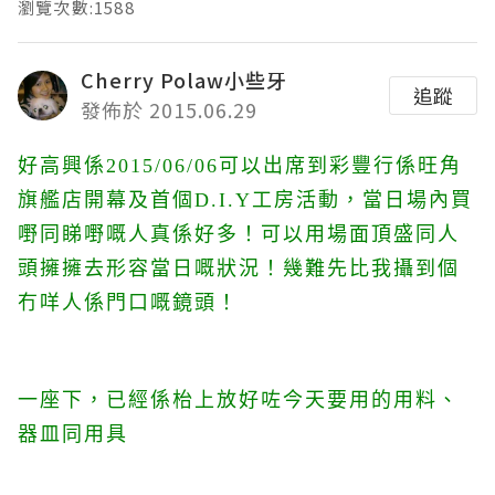
瀏覽次數:1588
Cherry Polaw小些牙
追蹤
發佈於 2015.06.29
好高興係2015/06/06可以出席到彩豐行係旺角
旗艦店開幕及首個D.I.Y工房活動，當日場內買
嘢同睇嘢嘅人真係好多！可以用場面頂盛同人
頭擁擁去形容當日嘅狀況！
幾難先比我攝到個
冇咩人係門口嘅鏡頭！
一座下，已經係枱上放好咗今天要用的用料、
器皿同用具