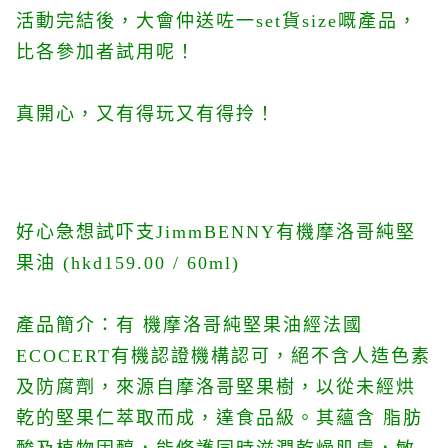
活動完結後，大會仲送咗一set貨size嘅產品，
比各參加者試用呢！
真開心，又有得玩又有得拎！
好心急想試吓支JimmBENNY有機摩洛哥純堅
果油 (hkd159.00 / 60ml)
產品簡介：
有 機摩洛哥純堅果油經法國
ECOCERT有機認證機構認可，絕不含人造色素
及防腐劑，來源自摩洛哥堅果樹，以從未經烘
乾的堅果仁萃取而成，達食品級。其蘊含 脂肪