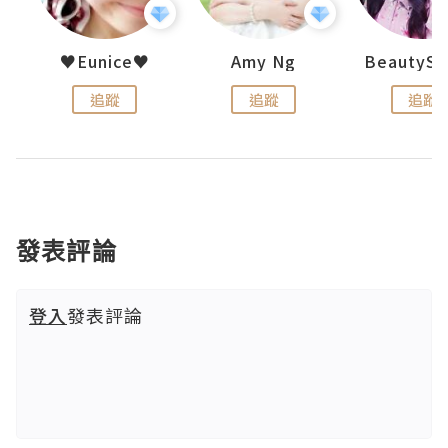
h 夏沫
♥Eunice♥
Amy Ng
追蹤
追蹤
追蹤
發表評論
登入
發表評論