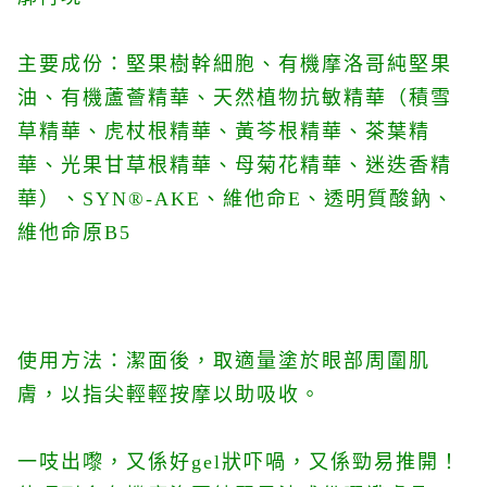
主要成份：
堅果樹幹細胞、有機摩洛哥純堅果
油、有機蘆薈精華、天然植物抗敏精華（積雪
草精華、虎杖根精華、黃芩根精華、茶葉精
華、光果甘草根精華、母菊花精華、迷迭香精
華）、SYN®-AKE、維他命E、透明質酸鈉、
維他命原B5
使用方法：潔面後，取適量塗於眼部周圍肌
膚，以指尖輕輕按摩以助吸收。
一吱出嚟，又係好gel狀吓喎，又係勁易推開！