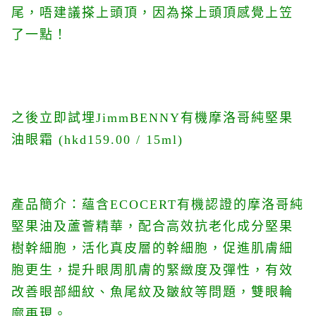
尾，唔建議搽上頭頂，因為搽上頭頂感覺上笠
了一點！
之後立即試埋
JimmBENNY有機摩洛哥純堅果
油眼霜 (hkd159.00 / 15ml)
產品簡介：蘊含ECOCERT有機認證的摩洛哥純
堅果油及蘆薈精華，配合高效抗老化成分堅果
樹幹細胞，活化真皮層的幹細胞，促進肌膚細
胞更生，提升眼周肌膚的緊緻度及彈性，有效
改善眼部細紋、魚尾紋及皺紋等問題，雙眼輪
廓再現。