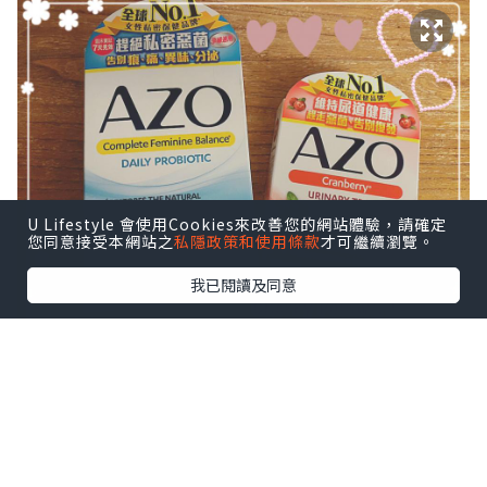
U Lifestyle 會使用Cookies來改善您的網站體驗，請確定
您同意接受本網站之
私隱政策和使用條款
才可繼續瀏覽。
我已閱讀及同意
產品簡介：AZO私護寧含專門為女性私密
健康而設的益生菌配方
INTELLIFLORATM，集合了4大私密益菌
(乳酸桿菌LBV 88、鼠李糖乳杆菌LBV