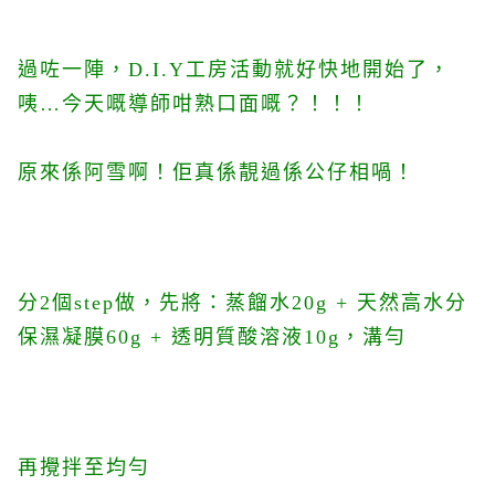
過咗一陣，D.I.Y工房活動就好快地開始了，
咦…今天嘅導師咁熟口面嘅？！！！
原來係阿雪啊！佢真係靚過係公仔相喎！
分2個step做，先將：蒸餾水20g + 天然高水分
保濕凝膜60g + 透明質酸溶液10g，溝勻
再攪拌至均勻