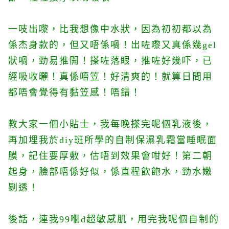
一吱出嚟，比我想像中水狀，因為初初都以為
係杰身款的，但又唔係喎！出咗嚟又真係幾gel
狀喎，勁易推開！搽咗落眼，推咗好幾吓，已
經吸收曬！真係唔笠！好清爽的！
就算日間用
都唔會覺得有黏笠感！唔錯！
教大家一個小貼士，我每晚搽完呢個乳液後，
再加埋我於diy班所學的自制保濕乳霜當睡眠面
膜，記住要厚敷，估唔到效果會咁好！第二朝
起身，臉部唔係好似，係直程飲飽水，勁水嫩
剔透！
後話，連我99嗰d超敏感肌，用完我呢個自制的