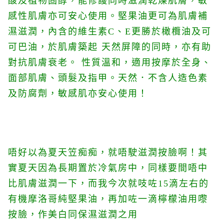
酸及植物固醇，能修護同時滋潤乾燥肌膚，敏
感性肌膚亦可安心使用。堅果油更可為肌膚補
濕滋潤，內含的維生素C、E更勝於橄欖油及可
可巴油，於肌膚築起 天然屏障的同時，亦有助
對抗肌膚衰老。 性質溫和，適用按摩於全身、
面部肌膚、頭髮及指甲。天然．不含人造色素
及防腐劑，敏感肌亦安心使用！
唔好以為夏天笠痴痴，就唔駛滋潤按臉啊！其
實夏天因為長期置於冷氣房中，同樣要間唔中
比肌膚滋潤一下，而我今次就吱咗15滴左右的
有機摩洛哥純堅果油，再加咗一滴檸檬油用嚟
按臉，作美白同保濕滋潤之用