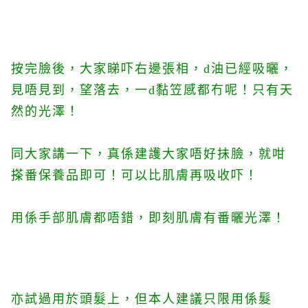
按完臉後，大家睇吓右邊張相，d油已經吸曬，
見唔見到，望落去，一d黏笠感都冇呢！只有天
然的光澤！
同大家講一下，真係建護大家唔好抺臉，就咁
搽番保養品即可！
可以比肌膚再吸收吓！
用係手部肌膚都唔錯，即刻肌膚有番曬光澤！
亦試過用於頭髮上，但本人建議只限用係髮