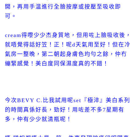
開，再用手温進行全臉按摩或按壓至吸收即
可。
cream得嚟少少杰身質地，但用咗上臉吸收後，
就唔覺得話好笠！正！呢d天氣用至好！但在冷
氣房一整晚，第二朝起身膚色均勻之餘，仲冇
繃緊感覺！美白度同保濕度真的不錯！
今次BEVY C.比我試用呢set『極淬』美白系列
的時間真係好長，勁好！用咗差不多7星期有
多，仲有少少就清瓶呢！