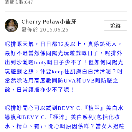
瀏覽次數:647
Cherry Polaw小些牙
追蹤
發佈於 2015.06.25
呢排嘅天氣，日日都32度以上，真係熱死人，
最好不過當然係同陽光玩遊戲嘅日子，呢排外
出到沙灘曬body嘅日子少不了！但如何同陽光
玩遊戲之餘，仲要keep住肌膚白白滑滑呢？咁
當然除咗用高度數同防UVA和UVB嘅防曬之
餘，日常護膚亦少不了呢！
呢排好開心可以試到BEVY C.『植萃』美白水
導膜和BEVY C.『極淬』美白系列(包括化妝
水、精華、霜)，開心嘅原因係咩？當女人過咗