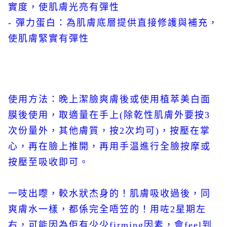
實度，使肌膚光亮有彈性
- 彈力蛋白：為肌膚底層提供直接修護與補充，
使肌膚緊實有彈性
使用方法：晚上潔臉爽膚後或使用植萃美白面
膜後使用，取適量在手上(除乾性肌膚外要按3
次份量外，其他膚質，按2次均可)，按壓在掌
心，再在臉上推開，再用手温進行全臉按摩或
按壓至吸收即可。
一吱出嚟，較水狀杰身的！肌膚吸收過後，同
爽膚水一樣，都係完全唔笠的！用咗2星期左
右，可能因為佢有少少firming因素，會feel到