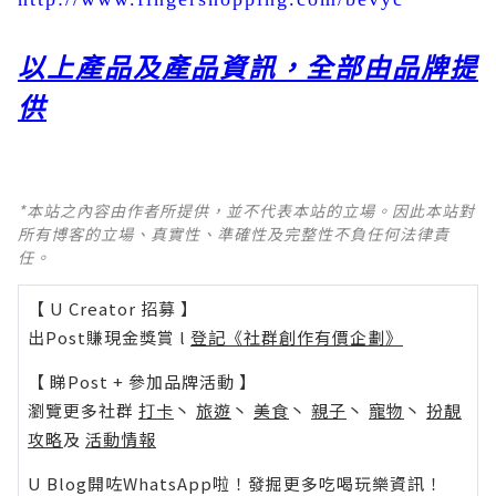
以上產品及產品資訊，全部由品牌提
供
*本站之內容由作者所提供，並不代表本站的立場。因此本站對
所有博客的立場、真實性、準確性及完整性不負任何法律責
任。
【 U Creator 招募 】
出Post賺現金獎賞 l
登記《社群創作有價企劃》
【 睇Post + 參加品牌活動 】
瀏覽更多社群
打卡
丶
旅遊
丶
美食
丶
親子
丶
寵物
丶
扮靚
攻略
及
活動情報
U Blog開咗WhatsApp啦！發掘更多吃喝玩樂資訊！