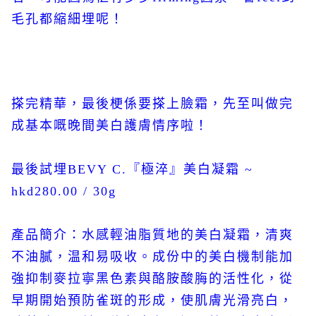
毛孔都縮細埋呢！
搽完精華，最後梗係要搽上臉霜，先至叫做完
成基本嘅晚間美白護膚情序啦！
最後試埋BEVY C.『極淬』美白凝霜 ~
hkd280.00 / 30g
產品簡介：水感輕油脂質地的美白凝霜，清爽
不油膩，温和易吸收。成份中的美白機制能加
強抑制麥拉寧黑色素與酪胺酸脢的活性化，從
早期開始預防雀斑的形成，使肌膚光滑亮白，