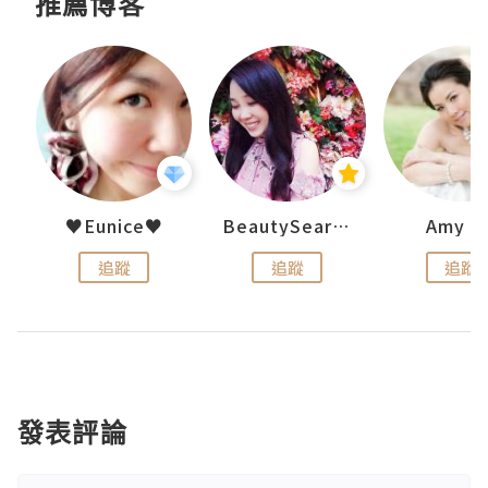
推薦博客
h 夏沫
♥Eunice♥
BeautySearch
Amy N
追蹤
追蹤
追蹤
發表評論