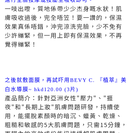
進行全臉按摩或按壓至吸收即可。
一吱出嚟，質地係帶少少杰身嘅水狀！肌
膚吸收過後，完全唔笠！要一讚的，保濕
效果真係唔錯，沖完涼洗完臉，少不免有
少許繃緊，但一用上即有保濕效果，不再
覺得繃緊！
之後就敷面膜，再試吓用BEVY C. 『植萃』美
白水導膜~ hkd120.00 (3片)
產品簡介：針對亞洲女性"壓力"、"捱
夜"和"長期上妝"肌膚問題研發，持續使
用，能擺脫素顏時的暗沉、蠟黃、乾燥、
粗糙和敏感的5大肌膚問題，只需15分鐘，