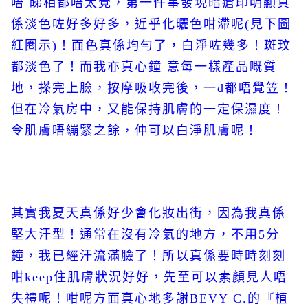
唔 睇相都唔太覺，第一件事發現暗瘡印明顯真
係淡色咗好多好多，近乎化曬色咁滯呢(見下圖
紅圈示)！面色真係均勻了，白淨咗幾多！斑玟
都淡色了！而我亦真心鐘 意每一樣產品嘅質
地，搽完上臉，按摩吸收完後，一d都唔覺笠！
但在冷氣房中，又能保持肌膚的一定保濕度！
令肌膚唔繃緊之餘，仲可以白淨肌膚呢！
其實我夏天真係好少會化妝出街，因為我真係
堅大汗型！通常在沒有冷氣的地方，不用5分
鐘，我已經汗流滿臉了！所以真係要時時刻刻
咁keep住肌膚狀況好好，先至可以素顏見人唔
失禮呢！咁呢方面真心地多謝BEVY C.的『植