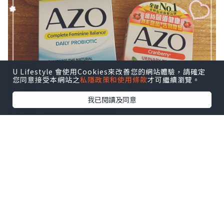
U Lifestyle 會使用Cookies來改善您的網站體驗，請確定
您同意接受本網站之
私隱政策和使用條款
才可繼續瀏覽。
我已閱讀及同意
產品簡介：AZO私護寧含專門為女性私密
健康而設的益生菌配方
INTELLIFLORATM，集合了4大私密益菌
(乳酸桿菌LBV 88、鼠李糖乳杆菌LBV
96、加氏乳桿菌LBV 150N、詹氏乳杆菌
LBV 116)，幫助平衡私密處微生物菌叢。