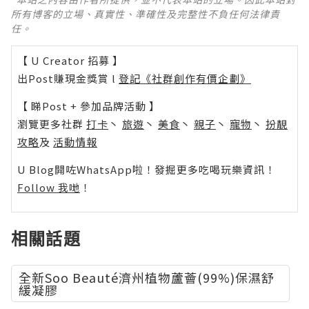
所有博客的立場、真實性、準確性及完整性不負任何法律責
任。
【 U Creator 招募 】
出Post賺現金獎賞 l
登記《社群創作有價企劃》
【 睇Post + 參加品牌活動 】
瀏覽更多社群
打卡
丶
旅遊
丶
美食
丶
親子
丶
寵物
丶
扮靚
攻略
及
活動情報
U Blog開咗WhatsApp啦！發掘更多吃喝玩樂資訊！
Follow 我哋
！
相關話題
全新Soo Beauté濟州植物蘆薈(99%)保濕舒
緩凝膠