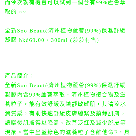
而今次就有機會可以試到一個含有99%蘆薈萃
取的 ~~
全新Soo Beauté濟州植物蘆薈(99%)保濕舒緩
凝膠 hkd69.00 / 300ml (莎莎有售)
產品簡介：
全新
Soo Beauté濟州植物蘆薈(99%)保濕舒緩
凝膠內含99%蘆薈萃取、
濟州植物複合物及滋
養粒子，能有效舒緩及鎮靜敏感肌，其清涼水
潤質感，有助快速舒緩皮膚繃緊及鎮靜肌膚，
讓曬後肌膚得以降温、改善泛紅及減少脫皮等
現象。
當中呈藍綠色的滋養粒子含維他命E，具