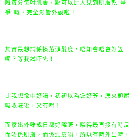
嘅每分每吋肌膚，點可以比人見到肌膚乾"爭
爭"嘅，完全影響外觀啦！
其實最想試係搽落頭髮度，唔知會唔會好笠
呢？等我試吓先！
比我想像中好喎，初初以為會好笠，原來頭尾
吸收曬後，又冇喎！
而家出外咪成日都好曬嘅，曬得最直接有時反
而唔係肌膚，而係頭皮喎，所以有時外出時，