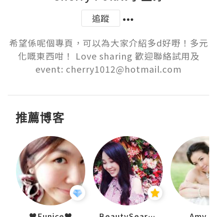
追蹤
希望係呢個專頁，可以為大家介紹多d好嘢！多元
化嘅東西咁！ Love sharing 歡迎聯絡試用及
event: cherry1012@hotmail.com
推薦博客
h 夏沫
♥Eunice♥
BeautySearch
Amy N