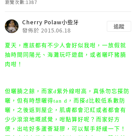
瀏覽次數:1387
Cherry Polaw小些牙
追蹤
發佈於 2015.06.18
夏天，應該都有不少人會好似我咁，一放假就
抽時間同陽光、海灘玩吓遊戲，或者曬吓豬腩
肉咁！
但曬腩之餘，而家d紫外線咁高，真係勿忘搽防
曬，但有時想曬得tan d，而搽d比較低系數防
曬，之後返到屋企，肌膚都會氾紅或者都會有
少少滾滾地嘅感覺，咁點算好呢？而家好方
便，出咗好多蘆薈凝膠，可以幫手舒緩一下！