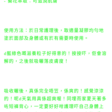
- 蘭花萃取：可滋潤肌膚
使用方法：於日常護理後，取適量凝膠均勻地
塗於面部及身體或有於有需要時使用。
d藍綠色嘅滋養粒子好得意的！按按吓，佢會溶
解的，之後就吸曬落皮膚度！
吸收曬後，真係完全唔笠，係爽的！感覺涼涼
的！呢d天氣用真係超爽喔！同埋而家夏天著多
咗短褲背心，一定要好好咁護理吓自己身體上