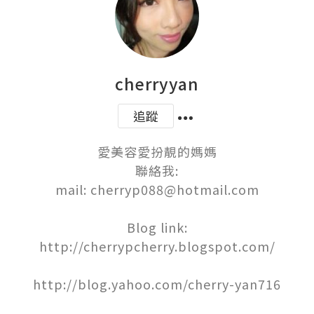
cherryyan
追蹤
愛美容愛扮靚的媽媽

聯絡我:

mail: cherryp088@hotmail.com

Blog link:

http://cherrypcherry.blogspot.com/

http://blog.yahoo.com/cherry-yan716
