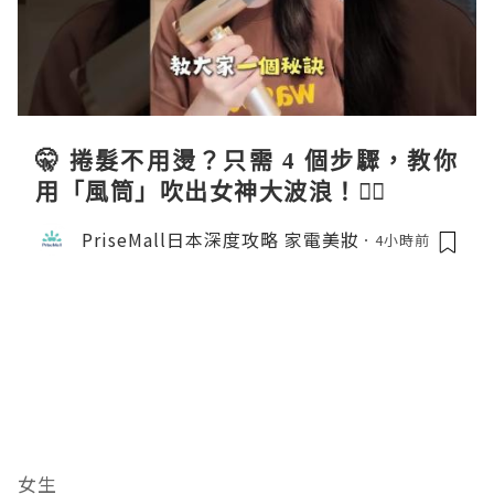
🤫 捲髮不用燙？只需 4 個步驟，教你
用「風筒」吹出女神大波浪！💇‍♀️
PriseMall日本深度攻略 家電美妝
4小時前
女生