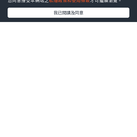
您同意接受本網站之
私隱政策和使用條款
才可繼續瀏覽。
我已閱讀及同意
全方位防禦抗曬素顔霜 ( HK$410 / 30ml
)
要避免曬黑及色斑浮現最先要的曬做好防
曬，這支全方位防禦抗
曬素顔霜有高效防曬度SPF50 PA++++，
可以有效保護肌膚免被紫
外線(長波 UVA 和 UVB)、污染及氧化侵
害。