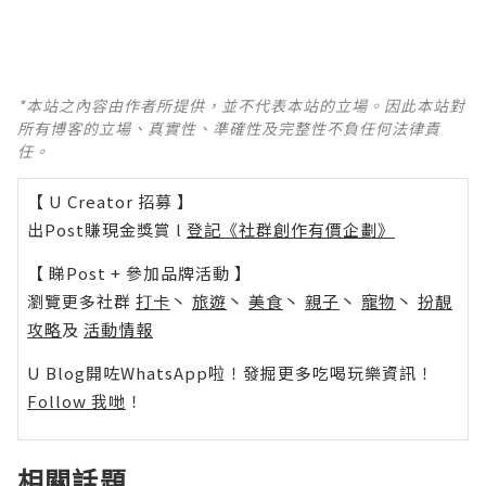
*本站之內容由作者所提供，並不代表本站的立場。因此本站對
所有博客的立場、真實性、準確性及完整性不負任何法律責
任。
【 U Creator 招募 】
出Post賺現金獎賞 l
登記《社群創作有價企劃》
【 睇Post + 參加品牌活動 】
瀏覽更多社群
打卡
丶
旅遊
丶
美食
丶
親子
丶
寵物
丶
扮靚
攻略
及
活動情報
U Blog開咗WhatsApp啦！發掘更多吃喝玩樂資訊！
Follow 我哋
！
相關話題