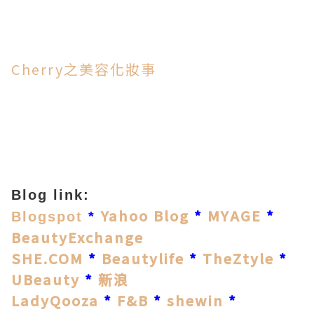
Cherry之美容化妝事
Blog link:
Yahoo Blog
*
MYAGE
*
Blogspot
*
BeautyExchange
SHE.COM
*
Beautylife
*
TheZtyle
*
UBeauty
*
新浪
LadyQooza
*
F&B
*
shewin
*