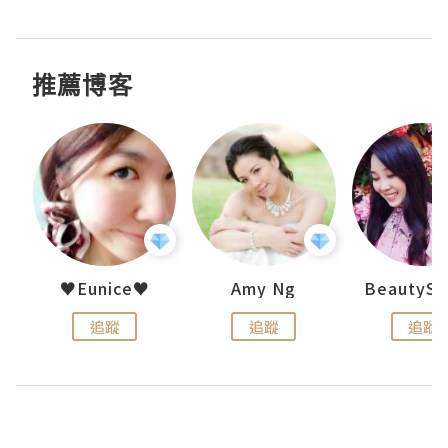
推薦博客
h 夏沫
♥Eunice♥
Amy Ng
追蹤
追蹤
追蹤