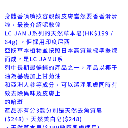
身體香噴噴妝容靚靚皮膚當然要香香滑滑
啦，最後介紹呢款係
LC JAMU系列的天然草本皂(HK$199 /
64g) ，佢採用印度尼西
亞既草本植物並按照日本高質量標準提煉
而成，是LC JAMU系
列中長期最暢銷的產品之一，產品以椰子
油為基礎加上甘菊油
和亞洲人參等成分，可以潔淨肌膚同時有
效去除異味及皮膚上
的暗斑
產品亦有分3款分別是天然去角質皂
($248)、天然美白皂($248)
、天然草本
皂($199敏感肌膚適用)