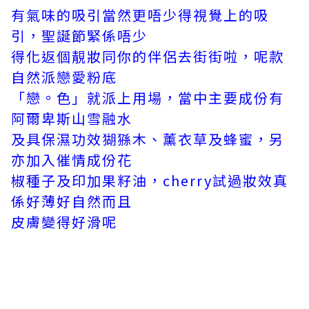
有氣味的吸引當然更唔少得視覺上的吸
引，聖誕節緊係唔少
得化返個靚妝同你的伴侶去街街啦，呢款
自然派戀愛粉底
「戀。色」就派上用場，當中主要成份有
阿爾卑斯山雪融水
及具保濕功效猢猻木、薰衣草及蜂蜜，另
亦加入催情成份花
椒種子及印加果籽油，cherry試過妝效真
係好薄好自然而且
皮膚變得好滑呢