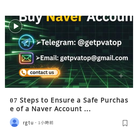
07 Steps to Ensure a Safe Purchas
e of a Naver Account ...
rgtu
1小時前