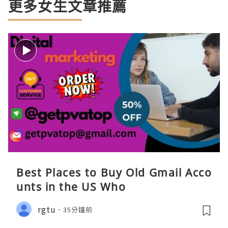
更多女生文章推薦
Best Places to Buy Old Gmail Acco
unts in the US Who
rgtu
35分鐘前