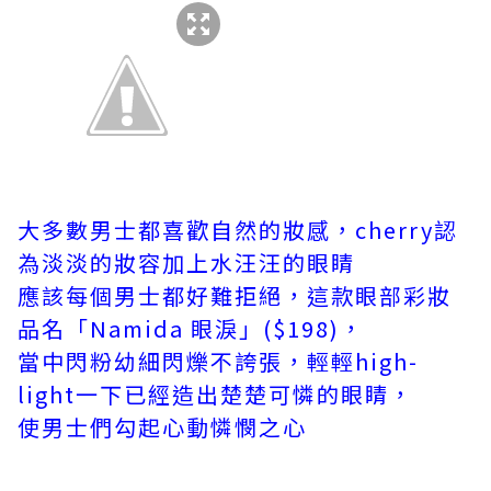
大多數男士都喜歡自然的妝感，cherry認
為淡淡的妝容加上水汪汪的眼睛
應該每個男士都好難拒絕，這款眼部彩妝
品名「Namida 眼淚」($198)，
當中閃
粉
幼細閃爍不誇張，輕輕high-
light一下已經造出楚楚可憐的眼睛，
使男
士
們勾起心動憐憫之心