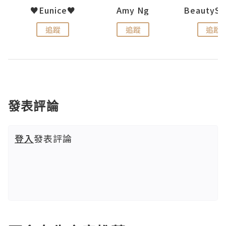
h 夏沫
♥Eunice♥
Amy Ng
追蹤
追蹤
追蹤
發表評論
登入
發表評論