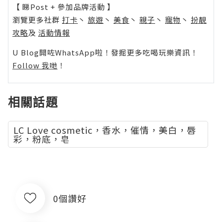
【 睇Post + 參加品牌活動 】
瀏覽更多社群
打卡
丶
旅遊
丶
美食
丶
親子
丶
寵物
丶
扮靚
攻略
及
活動情報
U Blog開咗WhatsApp啦！發掘更多吃喝玩樂資訊！
Follow 我哋
！
相關話題
LC Love cosmetic，香水，催情，美白，唇
彩，粉底，皂
0個讚好