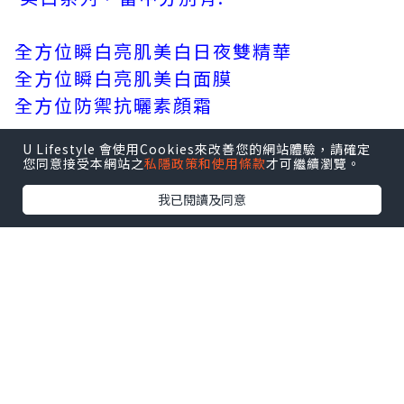
全方位瞬白亮肌美白日夜雙精華
全方位瞬白亮肌美白面膜
全方位防禦抗曬素顔霜
U Lifestyle 會使用Cookies來改善您的網站體驗，請確定
您同意接受本網站之
私隱政策和使用條款
才可繼續瀏覽。
我已閱讀及同意
全方位防禦抗曬素顔霜 ( HK$410 / 30ml
)
要避免曬黑及色斑浮現最先要的曬做好防
曬，這支全方位防禦抗