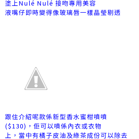
塗上Nulé Nulé 接吻專用美容
液嘴仔即時變得像玻璃唇一樣晶瑩剔透
跟住介紹呢款係新型香水蜜柑噴噴
($130)，佢可以噴係內衣或衣物
上，當中有橘子皮油及綠茶成份可以除去