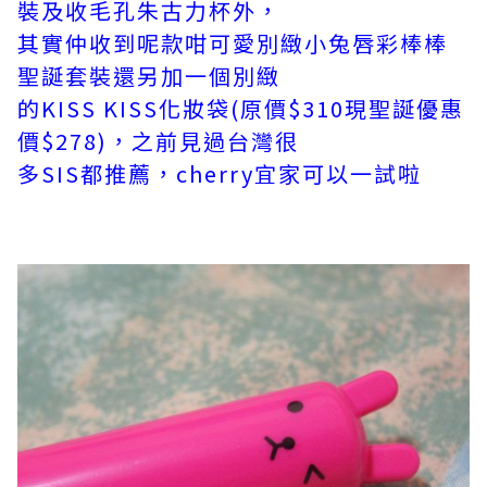
裝及收毛孔朱古力杯外，
其實仲
收到
呢
款咁可愛別緻小兔唇彩棒棒
聖誕套裝還另加一個別緻
的KISS KISS化
妝袋(原價$310現聖誕優惠
價$278)，之前見過台灣很
多SIS都推薦，
cherry宜家可以一試啦