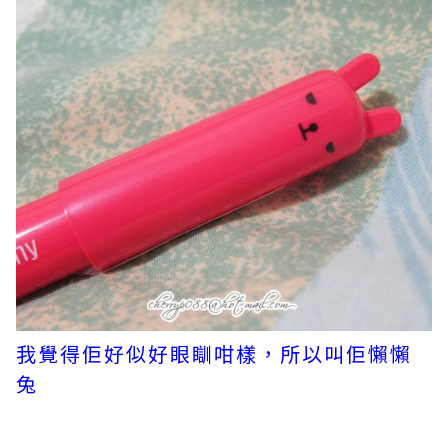
我覺得佢好似好眼瞓咁樣，所以叫佢懶懶
兔