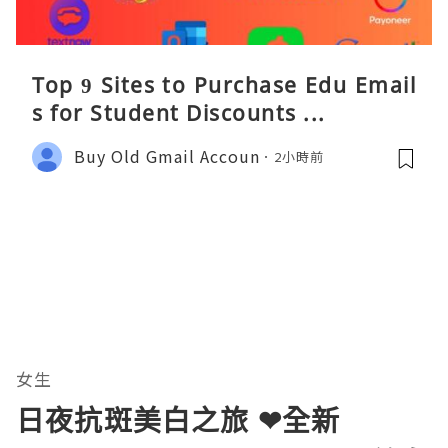
Top 9 Sites to Purchase Edu Email
s for Student Discounts ...
Buy Old Gmail Accoun
2小時前
女生
日夜抗斑美白之旅 ❤全新