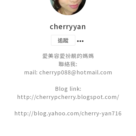
cherryyan
追蹤
愛美容愛扮靚的媽媽

聯絡我:

mail: cherryp088@hotmail.com

Blog link:

http://cherrypcherry.blogspot.com/

http://blog.yahoo.com/cherry-yan716
