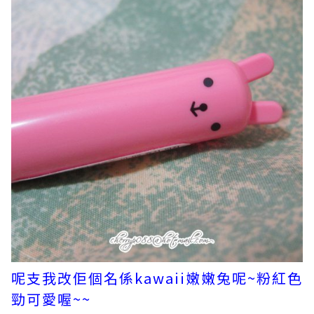
呢支我改佢個名係kawaii嫩嫩兔呢~粉紅色
勁可愛喔~~