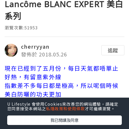
Lancôme BLANC EXPERT 美白
系列
瀏覽次數:51953
cherryyan
追蹤
發佈於 2018.05.26
現在已經到了五月份，每日天氣都唔單止
好熱，有留意紫外線
指數差不多每日都是極高，所以呢個時候
美白防曬的功夫更加
不可以怠慢，若果還懶的話，終有一天肌
U Lifestyle 會使用Cookies來改善您的網站體驗，請確定
您同意接受本網站之
私隱政策和使用條款
才可繼續瀏覽。
膚浮現色斑，膚色比
同齡看起來衰老就定必後悔~~
我已閱讀及同意