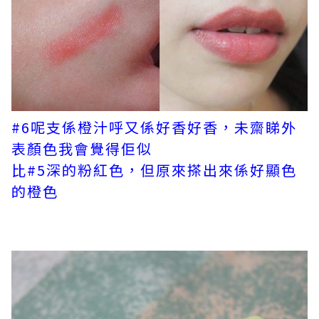
#6呢支係橙汁呼又係好香好香，未齋睇外
表顏色我會覺得佢似
比#5深的粉紅色，但原來搽出來係好顯色
的橙色