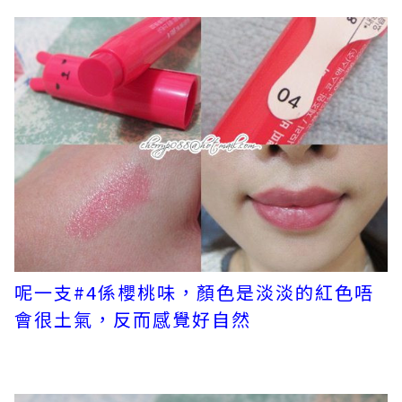
呢一支#4係櫻桃味，顏色是淡淡的紅色唔
會很土氣，反而感覺好自然