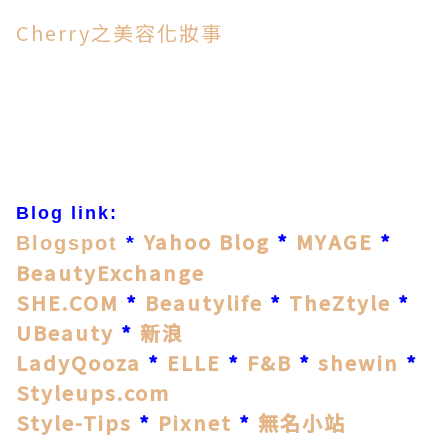
Cherry之美容化妝事
Blog link:
Yahoo Blog
*
MYAGE
*
Blogspot
*
BeautyExchange
SHE.COM
*
Beautylife
*
TheZtyle
*
UBeauty
*
新浪
LadyQooza
*
ELLE
*
F&B
*
shewin
*
Styleups.com
Style-Tips
*
Pixnet
*
無名小站