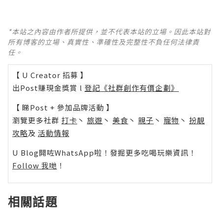
*本站之內容由作者所提供，並不代表本站的立場。因此本站對
所有博客的立場、真實性、準確性及完整性不負任何法律責
任。
【 U Creator 招募 】
出Post賺現金獎賞 l
登記《社群創作有價企劃》
【 睇Post + 參加品牌活動 】
瀏覽更多社群
打卡
丶
旅遊
丶
美食
丶
親子
丶
寵物
丶
扮靚
攻略
及
活動情報
U Blog開咗WhatsApp啦！發掘更多吃喝玩樂資訊！
Follow 我哋
！
相關話題