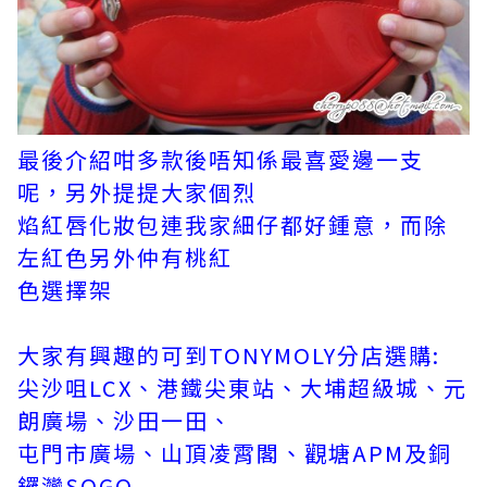
最後介紹咁多款後唔知係最喜愛邊一支
呢，另外提提大家個烈
焰紅唇化妝包連我家細仔都好鍾意，而除
左紅色另
外仲有桃紅
色選擇架
大家有興趣的可到TONYMOLY分店選購:
尖沙咀LCX、港鐵尖東站、大埔超級城、元
朗廣場、沙田一田、
屯門市廣場、山頂凌霄閣、觀塘APM及銅
鑼灣SOGO