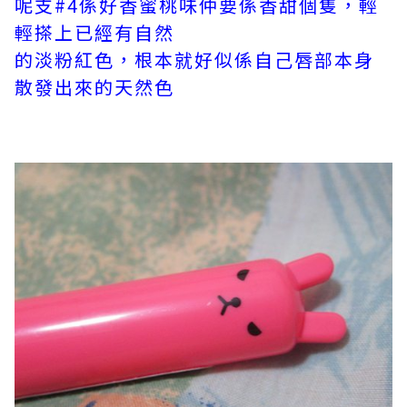
呢支#4係好香蜜桃味仲要係香甜個隻，輕
輕搽上已經有自然
的淡粉紅色，根本就好似係自己唇部本身
散發出來的天然色