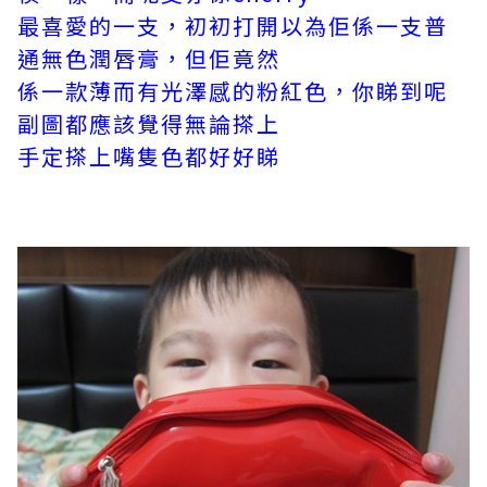
最喜愛的一支，初初打開以為佢係一支普
通無色潤唇膏，但佢竟然
係一款薄而有光澤感的粉紅色，你睇到呢
副圖都應該覺得無論搽上
手定搽上嘴隻色都好好睇