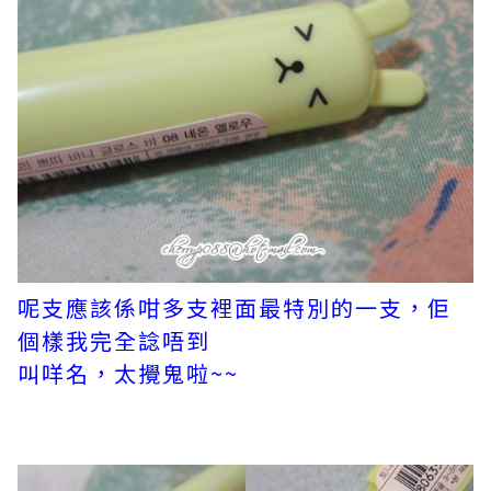
呢支應該係咁多支裡面最特別的一支，佢
個樣我完全諗唔到
叫咩名，太攪鬼啦~~