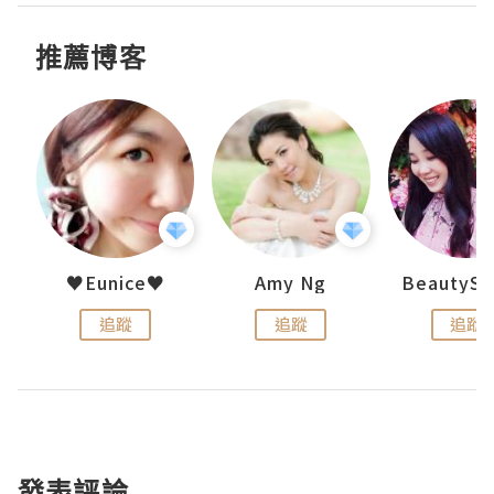
推薦博客
h 夏沫
♥Eunice♥
Amy Ng
追蹤
追蹤
追蹤
發表評論