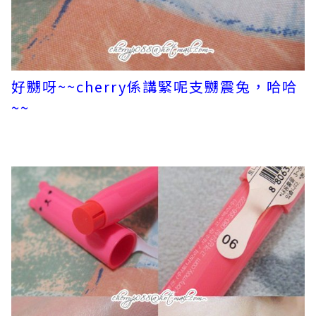
好嬲呀~~cherry係講緊呢支嬲震兔，哈哈
~~