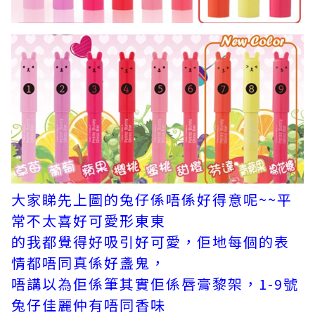
大家睇先上圖的兔仔係唔係好得意呢~~平
常不太喜好可愛形東東
的我都覺得好吸引好可愛，佢地每個的表
情都唔同真係好盞鬼，
唔講以為佢係筆其實佢係唇膏黎架，1-9號
兔仔佳麗仲有唔同香味