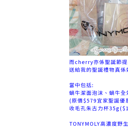
而cherry亦係聖誕節
送給我的聖誕禮物真係
當中包括:
蝸牛潔面泡沫、蝸牛全
(原價$579宜家聖誕優惠
收毛孔朱古力杯35g($1
TONYMOLY高濃度