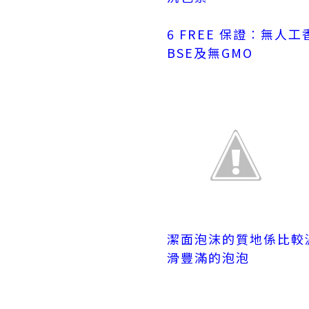
6 FREE 保證︰無
BSE及無GMO
潔面泡沫的質地係比較
滑豐滿的泡泡