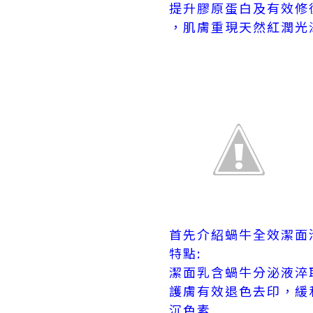
提升膠原蛋白及有效修
，肌膚重現天然紅潤光
首先介紹蝸牛全效潔面泡沫Int
特點:
潔面乳含蝸牛分泌液淬
護膚有效退色去印，緩
沉色素