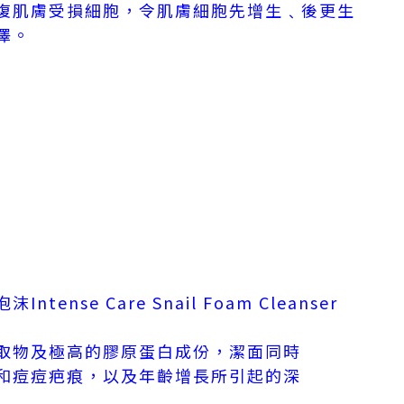
復肌膚受損細胞，令肌膚細胞先增生﹑後更生
澤。
ense Care Snail Foam Cleanser
取物及極高的膠原蛋白成份，潔面同時
和痘痘疤痕，以及年齡增長所引起的深