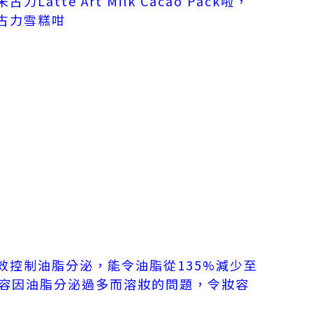
atte Art Milk Cacao Pack啦，
古力雪糕咁
效控制油脂分泌，能令油脂從135%減少至
妝容因油脂分泌過多而溶妝的問題，令妝容