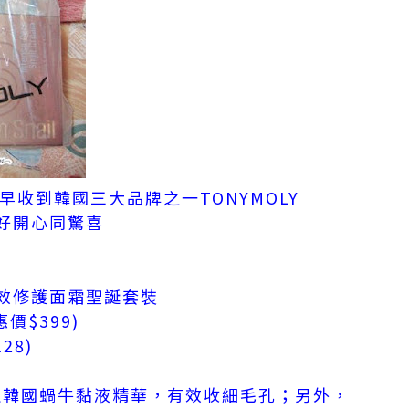
提早收到韓國三大品牌之一TONYMOLY
好開心同驚喜
效修護面霜聖誕套裝
價$399)
28)
野生韓國蝸牛黏液精華，有效收細毛孔；另外，