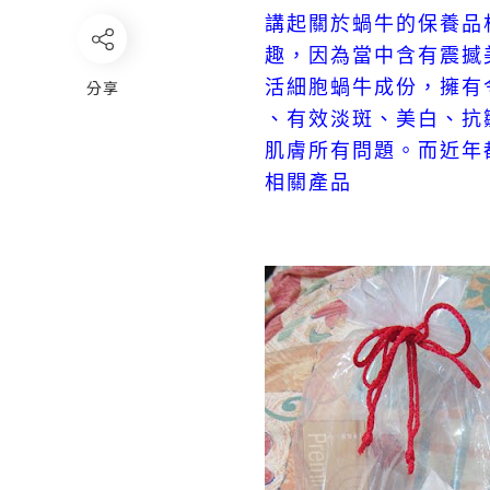
講起關於蝸牛的保養品
趣，
因
為當中含有
震撼
分享
活細胞
蝸牛
成
份，擁有
、
、
、
有效淡斑
美白
抗
肌膚所有問題。
而近年
相關產品