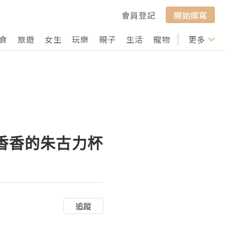
會員登記
開始撰寫
食
旅遊
女生
玩樂
親子
生活
寵物
行山
更多
打卡
及香香的朱古力杯
追蹤