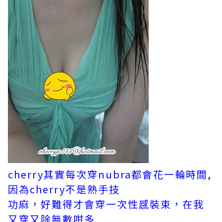
cherry其實每次穿nubra都會花一輪時間,
因為cherry不是熟手技
功麻，好難得才會穿一次性感裝束，在我
又穿又除無數咁多