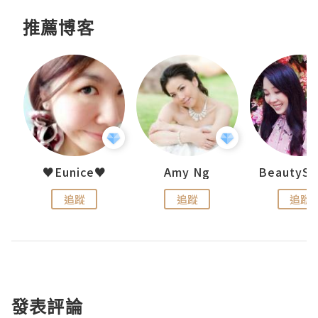
推薦博客
h 夏沫
♥Eunice♥
Amy Ng
追蹤
追蹤
追蹤
發表評論