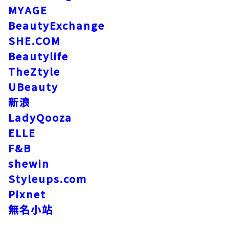
MYAGE
BeautyExchange
SHE.COM
Beautylife
TheZtyle
UBeauty
新浪
LadyQooza
ELLE
F&B
shewin
Styleups.com
Pixnet
無名小站