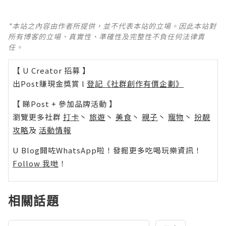
*本站之內容由作者所提供，並不代表本站的立場。因此本站對
所有博客的立場、真實性、準確性及完整性不負任何法律責
任。
【 U Creator 招募 】
出Post賺現金獎賞 l
登記《社群創作有價企劃》
【 睇Post + 參加品牌活動 】
瀏覽更多社群
打卡
丶
旅遊
丶
美食
丶
親子
丶
寵物
丶
扮靚
攻略
及
活動情報
U Blog開咗WhatsApp啦！發掘更多吃喝玩樂資訊！
Follow 我哋
！
相關話題