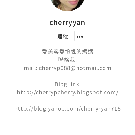
cherryyan
追蹤
愛美容愛扮靚的媽媽

聯絡我:

mail: cherryp088@hotmail.com

Blog link:

http://cherrypcherry.blogspot.com/

http://blog.yahoo.com/cherry-yan716
