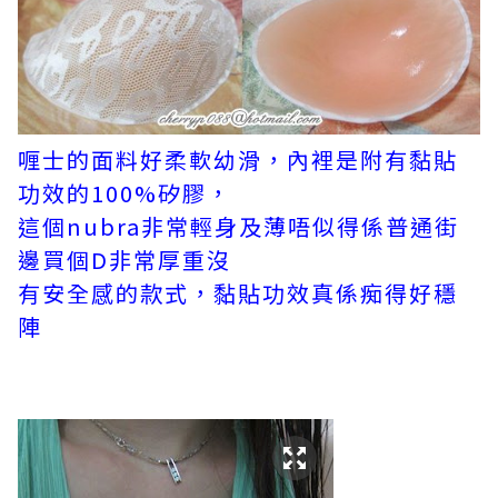
喱士的面料好柔軟幼滑，內裡是附有黏貼
功效的100%矽膠，
這個nubra非常輕身及薄唔似得係普通街
邊買個D非常厚重沒
有安全感的款式，黏貼功效真係痴得好穩
陣