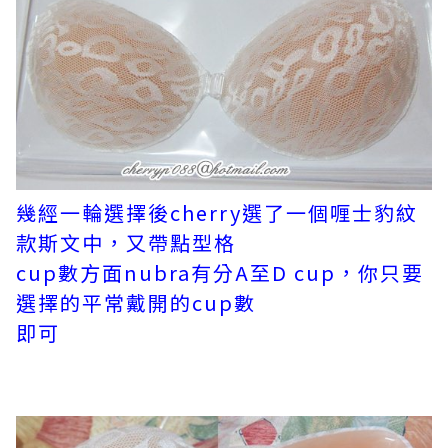
幾經一輪選擇後cherry選了一個喱士豹紋
款斯文中，又帶點型格
cup
數方面nubra有分A至D cup，你只要
選擇的平常戴開的cup數
即可