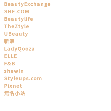
BeautyExchange
SHE.COM
Beautylife
TheZtyle
UBeauty
新浪
LadyQooza
ELLE
F&B
shewin
Styleups.com
Pixnet
無名小站