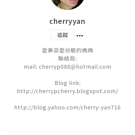
cherryyan
追蹤
愛美容愛扮靚的媽媽

聯絡我:

mail: cherryp088@hotmail.com

Blog link:

http://cherrypcherry.blogspot.com/

http://blog.yahoo.com/cherry-yan716
