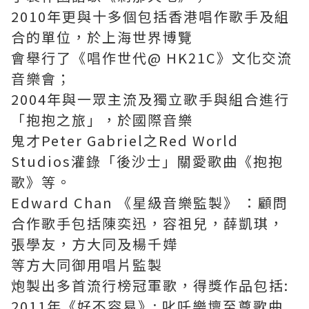
2010年更與十多個包括香港唱作歌手及組
合的單位，於上海世界博覽
會舉行了《唱作世代@ HK21C》文化交流
音樂會；
2004年與一眾主流及獨立歌手與組合進行
「抱抱之旅」，於國際音樂
鬼才Peter Gabriel之Red World
Studios灌錄「後沙士」關愛歌曲《抱抱
歌》等。
Edward Chan 《星級音樂監製》 ：顧問
合作歌手包括陳奕迅，容祖兒，薛凱琪，
張學友，方大同及楊千嬅
等方大同御用唱片監製
炮製出多首流行榜冠軍歌，得獎作品包括:
2011年《好不容易》: 叱吒樂壇至尊歌曲