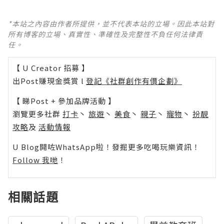
*本站之內容由作者所提供，並不代表本站的立場。因此本站對
所有博客的立場、真實性、準確性及完整性不負任何法律責
任。
【 U Creator 招募 】
出Post賺現金獎賞 l
登記《社群創作有價企劃》
【 睇Post + 參加品牌活動 】
瀏覽更多社群
打卡
丶
旅遊
丶
美食
丶
親子
丶
寵物
丶
扮靚
攻略
及
活動情報
U Blog開咗WhatsApp啦！發掘更多吃喝玩樂資訊！
Follow 我哋
！
相關話題