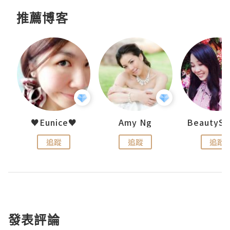
推薦博客
h 夏沫
♥Eunice♥
Amy Ng
追蹤
追蹤
追蹤
發表評論