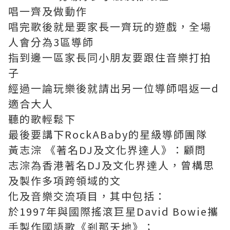
唱一齊及做動作
唱完歌後就是要家長一齊玩的遊戲，全場
人會分為3區導師
指到邊一區家長同小朋友要跟住音樂打拍
子
經過一論玩樂後就請出另一位導師唱返一d
適合大人
聽的歌輕鬆下
最後要講下RockABaby的星級導師團隊
黃志淙 《著名DJ及文化界達人》：顧問
志淙為香港著名DJ及文化界達人，曾構思
及製作多項跨領域的文
化及音樂交流項目，其中包括：
於1997年與國際搖滾巨星David Bowie攜
手製作國語歌《剎那天地》；