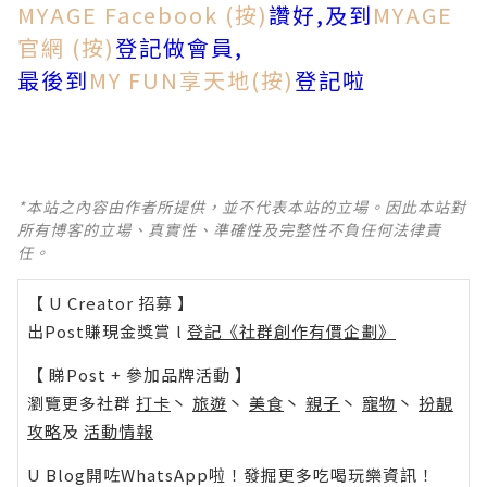
MYAGE Facebook (按)
讚好,及到
MYAGE
官網 (按)
登記做會員,
最後到
MY FUN享天地(按)
登記啦
*本站之內容由作者所提供，並不代表本站的立場。因此本站對
所有博客的立場、真實性、準確性及完整性不負任何法律責
任。
【 U Creator 招募 】
出Post賺現金獎賞 l
登記《社群創作有價企劃》
【 睇Post + 參加品牌活動 】
瀏覽更多社群
打卡
丶
旅遊
丶
美食
丶
親子
丶
寵物
丶
扮靚
攻略
及
活動情報
U Blog開咗WhatsApp啦！發掘更多吃喝玩樂資訊！