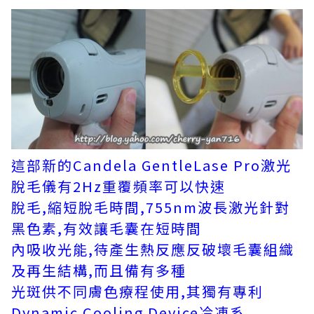
這部新的Candela GentleLase Pro激光
脫毛儀有2Hz重覆頻率可以快速
脫毛,縮短脫毛時間,755nm波長激光針對
黑色素,有效讓毛囊在短時間
內吸收光能,待產生熱反應反破壞毛囊組織
及再生結構,而且備有多種
光斑供不同膚色療程使用,其獨有專利
Dynamic Cooling Device冷凍系