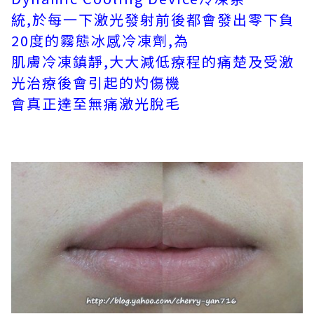
統,於每一下激光發射前後都會發出零下負
20度的霧態冰感冷凍劑,為
肌膚冷凍鎮靜,大大減低療程的痛楚及受激
光治療後會引起的灼傷機
會真正達至無痛激光脫毛