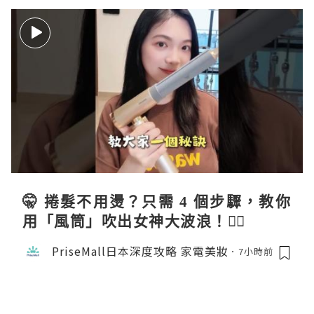
🤫 捲髮不用燙？只需 4 個步驟，教你
用「風筒」吹出女神大波浪！💇‍♀️
PriseMall日本深度攻略 家電美妝
7小時前