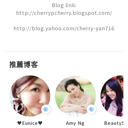
Blog link:

http://cherrypcherry.blogspot.com/

http://blog.yahoo.com/cherry-yan716

推薦博客
h 夏沫
♥Eunice♥
Amy Ng