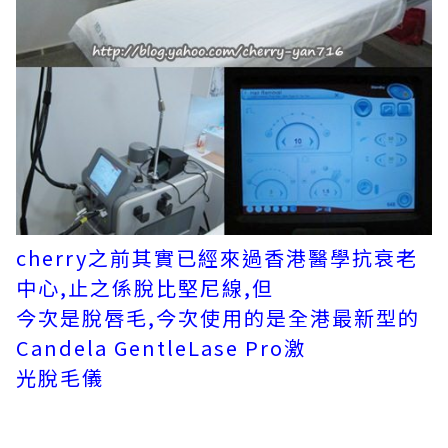
cherry之前其實已經來過香港醫學抗衰老
中心,止之係脫比堅尼線,但
今次是脫唇毛,今次使用的是全港最新型的
Candela GentleLase Pro激
光脫毛儀