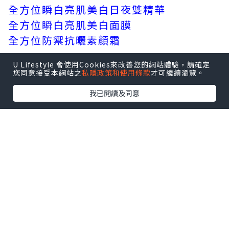
全方位瞬白亮肌美白日夜雙精華
全方位瞬白亮肌美白面膜
全方位防禦抗曬素顔霜
U Lifestyle 會使用Cookies來改善您的網站體驗，請確定
您同意接受本網站之
私隱政策和使用條款
才可繼續瀏覽。
我已閱讀及同意
全方位防禦抗曬素顔霜 ( HK$410 / 30ml
)
要避免曬黑及色斑浮現最先要的曬做好防
曬，這支全方位防禦抗
曬素顔霜有高效防曬度SPF50 PA++++，