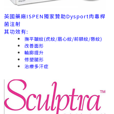
英國藥廠ISPEN獨家贊助Dysport肉毒桿
菌注射
其功效有:
撫平皺紋(虎紋/眉心紋/前額紋/唇紋)
改善面形
輪廓提升
修塑腿形
治療多汗症