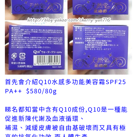
首先會介紹Q10水感多功能美容霜SPF25
PA++ $580/80g
睇名都知當中含有Q10成份,Q10是一種能
促進新陳代謝及血液循環、
補濕、減緩皮膚被自由基破壞而又具有極
高的抗氧化功效,而人體生產