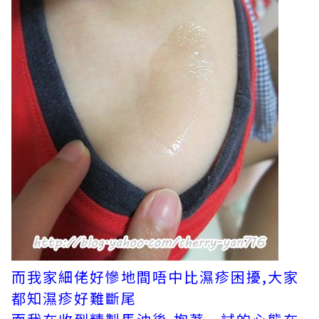
而我家細佬好慘地間唔中比濕疹困擾,大家
都知濕疹好難斷尾