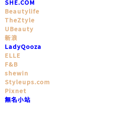
SHE.COM
Beautylife
TheZtyle
UBeauty
新浪
LadyQooza
ELLE
F&B
shewin
Styleups.com
Pixnet
無名小站