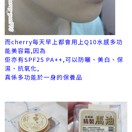
而cherry每天早上都會用上Q10水感多功
能美容霜,因為
佢亦有SPF25 PA++,可以防曬、美白、保
濕、抗氧化,
真係多功能於一身的保養品