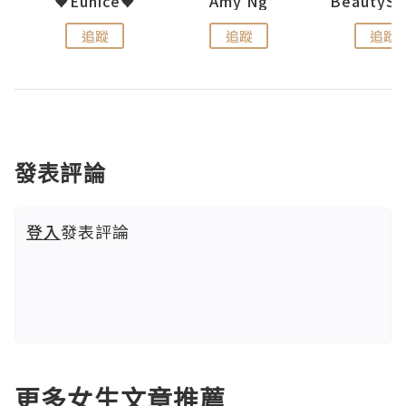
h 夏沫
♥Eunice♥
Amy Ng
追蹤
追蹤
追蹤
發表評論
登入
發表評論
更多女生文章推薦