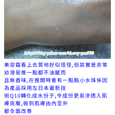
美容霜看上去質地好似怪怪,但其實是非常
幼滑易推一點都不油膩而
且無香味,在推
開時會有一點
點小水珠係因
為產品採用左日本最新技
術Q10轉化成水份
子,令成份更易
滲透入肌
膚底層,做到肌膚由內至外
都全面改善