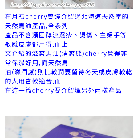
在月初cherry曾經介紹過北海道天然堂的
天然馬油產品,全系列
產品不含
類固醇連濕疹、燙傷、主婦手等
敏感皮膚都用得,而上
文介紹的滋爽馬油
(清爽感)
cherry覺得非
常保濕好用,而天然馬
油(滋潤感)
則比較潤要留待冬
天或皮膚較乾
的
人用會較適合,而
在這一篇
cherry要介紹埋另外兩樣產品