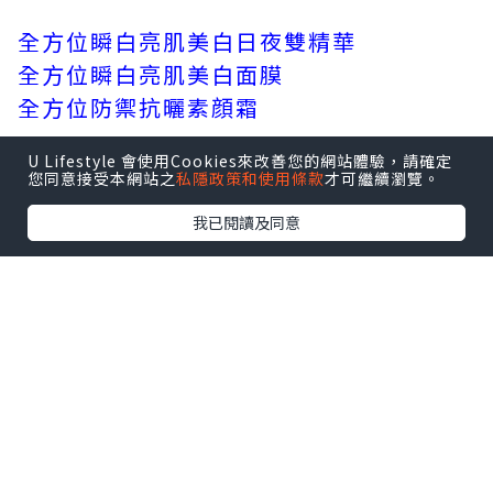
全方位瞬白亮肌美白日夜雙精華
全方位瞬白亮肌美白面膜
全方位防禦抗曬素顔霜
U Lifestyle 會使用Cookies來改善您的網站體驗，請確定
您同意接受本網站之
私隱政策和使用條款
才可繼續瀏覽。
我已閱讀及同意
全方位防禦抗曬素顔霜 ( HK$410 / 30ml
)
要避免曬黑及色斑浮現最先要的曬做好防
曬，這支全方位防禦抗
曬素顔霜有高效防曬度SPF50 PA++++，