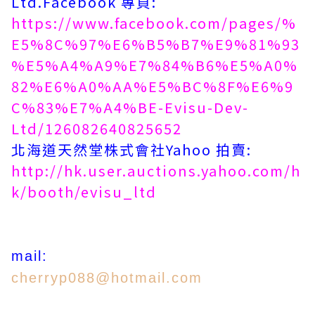
Ltd.Facebook 專頁:
https://www.facebook.com/pages/%
E5%8C%97%E6%B5%B7%E9%81%93
%E5%A4%A9%E7%84%B6%E5%A0%
82%E6%A0%AA%E5%BC%8F%E6%9
C%83%E7%A4%BE-Evisu-Dev-
Ltd/126082640825652
北海道天然堂株式會社Yahoo 拍賣:
http://hk.user.auctions.yahoo.com/h
k/booth/evisu_ltd
mail:
cherryp088@hotmail.com