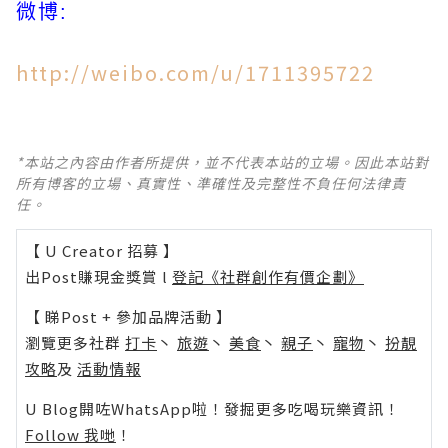
微博:
http://
w
eibo.com/u/1711395722
*本站之內容由作者所提供，並不代表本站的立場。因此本站對
所有博客的立場、真實性、準確性及完整性不負任何法律責
任。
【 U Creator 招募 】
出Post賺現金獎賞 l
登記《社群創作有價企劃》
【 睇Post + 參加品牌活動 】
瀏覽更多社群
打卡
丶
旅遊
丶
美食
丶
親子
丶
寵物
丶
扮靚
攻略
及
活動情報
U Blog開咗WhatsApp啦！發掘更多吃喝玩樂資訊！
Follow 我哋
！