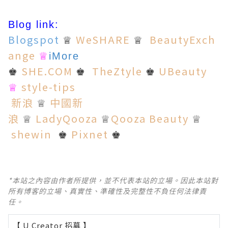
Blog link:
Blogspot
WeSHARE
BeautyExch
♕
♕
ange
♕
iMore
SHE.COM
TheZtyle
UBeauty
♚
♚
♚
style-tips
♕
新浪
中國新
♕
浪
LadyQooza
Qooza Beauty
♕
♕
♕
shewin
Pixnet
♚
♚
*本站之內容由作者所提供，並不代表本站的立場。因此本站對
所有博客的立場、真實性、準確性及完整性不負任何法律責
任。
【 U Creator 招募 】