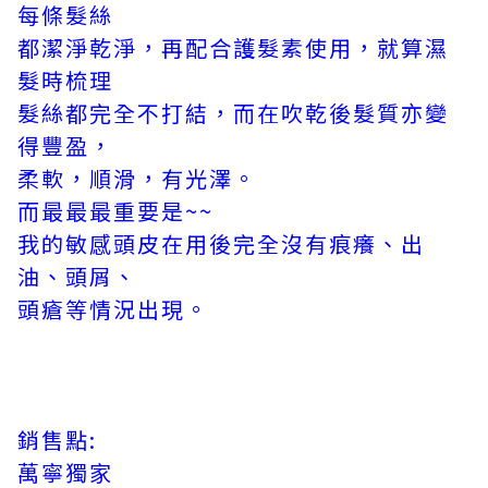
每條髮絲
都潔淨乾淨，再配合護髮素使用，就算濕
髮時梳理
髮絲都完全不打結，而在吹乾後髮質亦變
得豐盈，
柔軟，順滑，有光澤。
而最最最重要是~~
我的敏感頭皮在用後完全沒有痕癢、出
油、頭屑、
頭瘡等情況出現。
銷售點:
萬寧獨家