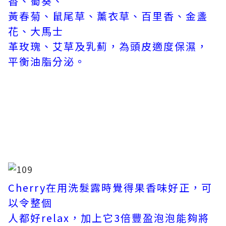
香、蜀葵、
黃春菊、鼠尾草、薰衣草、百里香、金盞
花、大馬士
革玫瑰、艾草及乳薊，為頭皮適度保濕，
平衡油脂分泌。
Cherry在用洗髮露時覺得果香味好正，可
以令整
個
人都好relax，加上它3倍豐盈泡泡能夠將