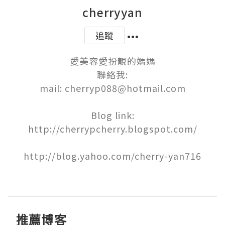
cherryyan
追蹤
愛美容愛扮靚的媽媽

聯絡我:

mail: cherryp088@hotmail.com

Blog link:

http://cherrypcherry.blogspot.com/

http://blog.yahoo.com/cherry-yan716

推薦博客