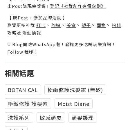
出Post賺現金獎賞 l
登記《社群創作有價企劃》
【 睇Post + 參加品牌活動 】
瀏覽更多社群
打卡
丶
旅遊
丶
美食
丶
親子
丶
寵物
丶
扮靚
攻略
及
活動情報
U Blog開咗WhatsApp啦！發掘更多吃喝玩樂資訊！
Follow 我哋
！
相關話題
BOTANICAL
極緻修護洗髮露 (無矽)
極緻修護 護髮素
Moist Diane
洗護系列
敏感頭皮
頭髮護理