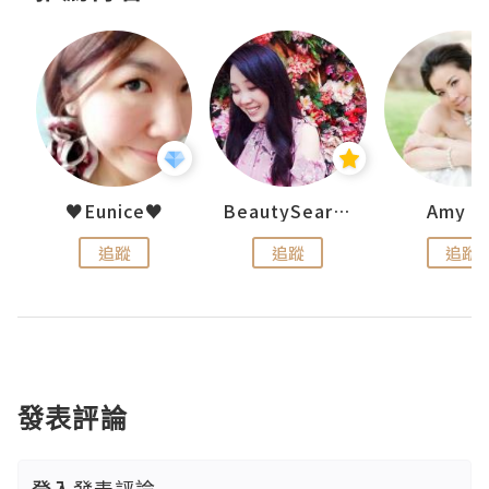
h 夏沫
♥Eunice♥
BeautySearch
Amy N
追蹤
追蹤
追蹤
發表評論
登入
發表評論