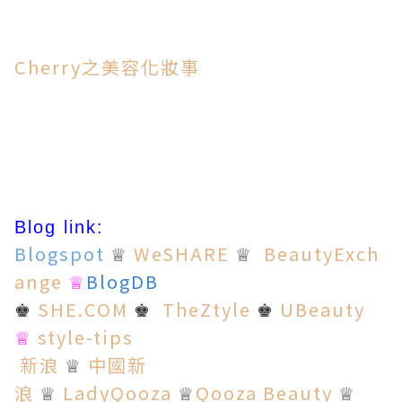
Cherry之美容化妝事
Blog link:
Blogspot
WeSHARE
BeautyExch
♕
♕
ange
BlogDB
♕
SHE.COM
TheZtyle
UBeauty
♚
♚
♚
style-tips
♕
新浪
中國新
♕
浪
LadyQooza
Qooza Beauty
♕
♕
♕