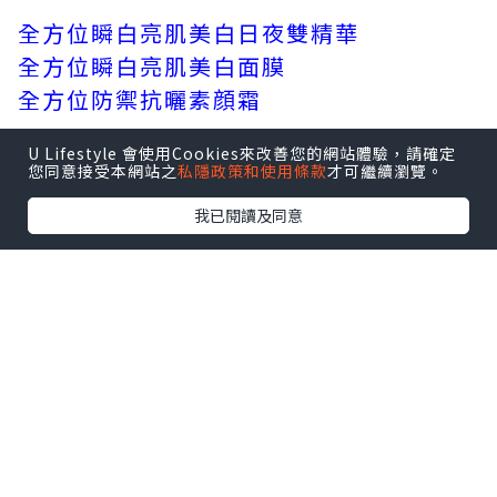
全方位瞬白亮肌美白日夜雙精華
全方位瞬白亮肌美白面膜
全方位防禦抗曬素顔霜
U Lifestyle 會使用Cookies來改善您的網站體驗，請確定
您同意接受本網站之
私隱政策和使用條款
才可繼續瀏覽。
我已閱讀及同意
全方位防禦抗曬素顔霜 ( HK$410 / 30ml
)
要避免曬黑及色斑浮現最先要的曬做好防
曬，這支全方位防禦抗
曬素顔霜有高效防曬度SPF50 PA++++，