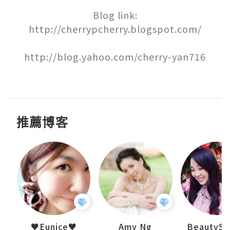
Blog link:

http://cherrypcherry.blogspot.com/

http://blog.yahoo.com/cherry-yan716

推薦博客
h 夏沫
♥Eunice♥
Amy Ng