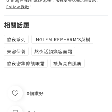
U Blog開咗WhatsApp啦！發掘更多吃喝玩樂資訊！
Follow 我哋
！
相關話題
熬夜系列
INGLEMIREPHARM'S英樹
美容保養
熬夜活顏煥容面霜
熬夜密集修護眼霜
袪黃亮白肌膚
0個讚好