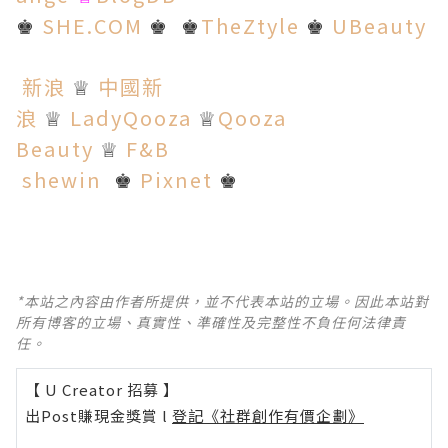
SHE.COM
TheZtyle
UBeauty
♚
♚
♚
♚
新浪
中國新
♕
浪
LadyQooza
Qooza
♕
♕
Beauty
F&B
♕
shewin
Pixnet
♚
♚
*本站之內容由作者所提供，並不代表本站的立場。因此本站對
所有博客的立場、真實性、準確性及完整性不負任何法律責
任。
【 U Creator 招募 】
出Post賺現金獎賞 l
登記《社群創作有價企劃》