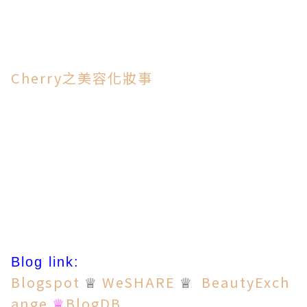
Cherry之美容化妝事
Blog link:
Blogspot
WeSHARE
BeautyExch
♕
♕
ange
BlogDB
♕