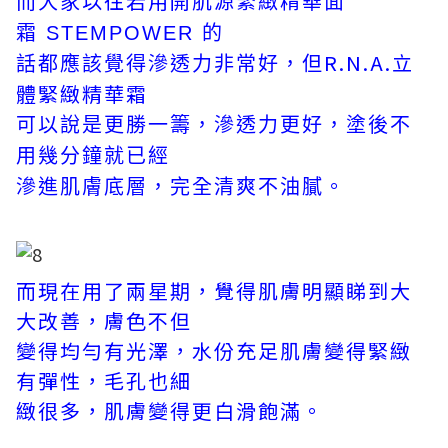
而大家以往若用開
肌源緊緻精華面
霜
STEMPOWER 的
R.N.A.立
話
都應該覺得
滲透力非常好，但
體緊緻精華霜
可以說是更勝一籌，滲透力更好，塗後不
用幾分鐘就已經
滲進肌膚底層，完全清爽不油膩。
而現在用了兩星期，覺得肌膚明顯睇到大
大改善，膚色不但
變得均勻有光澤，水份充足肌膚變得緊緻
有彈性，毛孔也細
緻很多，肌膚變得更白滑飽滿。