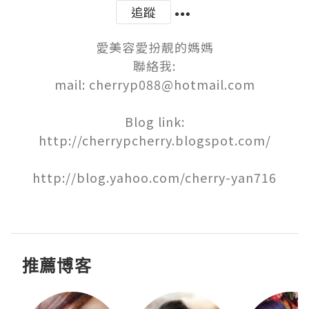
追蹤
愛美容愛扮靚的媽媽

聯絡我:

mail: cherryp088@hotmail.com

Blog link:

http://cherrypcherry.blogspot.com/

http://blog.yahoo.com/cherry-yan716

推薦博客