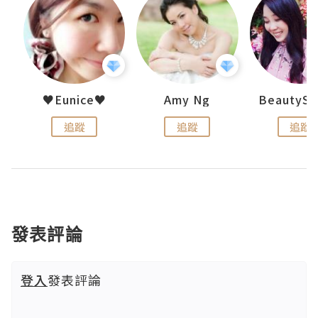
h 夏沫
♥Eunice♥
Amy Ng
追蹤
追蹤
追蹤
發表評論
登入
發表評論