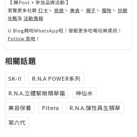
【 睇Post + 參加品牌活動 】
瀏覽更多社群
打卡
丶
旅遊
丶
美食
丶
親子
丶
寵物
丶
扮靚
攻略
及
活動情報
U Blog開咗WhatsApp啦！發掘更多吃喝玩樂資訊！
Follow 我哋
！
相關話題
SK-II
R.N.A POWER系列
R.N.A.立體緊緻精華霜
神仙水
美容保養
Pitera
R.N.A.彈性再生精華
第六代