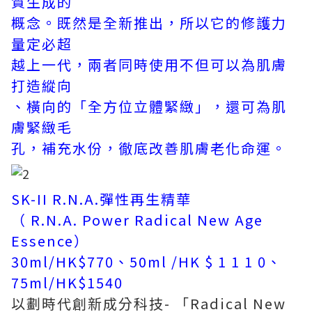
質生成的
概念。
既然是全新推出，所以它的
修護力
量定必超
越上
一代
，兩者同時使用不但可以為肌膚
打造縱向
、
橫向的
「全方位立
體緊緻」
，還可為肌
膚緊緻毛
孔，補充水
份，徹底改善肌膚老化命運。
SK-II R.N.A.彈性再生精華
（ R.N.A. Power Radical New Age
Essence）
30ml/HK$770、50ml /HK $ 1 1 1 0、
75ml/HK$1540
以劃時代創新成分科技- 「Radical New