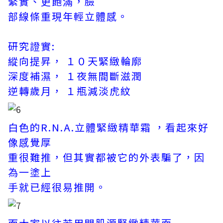
緊實、更飽滿，臉
部線條重現年輕立體感。
研究證實:
縱向提昇， １０天緊緻輪廓
深度補濕， １夜無間斷滋潤
逆轉歲月， １瓶減淡虎紋
白色的R.N.A.立體緊緻精華霜 ，看起來好
像感覺厚
重很難推，但其實都被它的外表騙了，因
為一塗上
手就已
經很易推開。