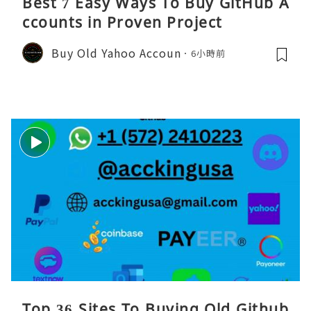
Best 7 Easy Ways To Buy GitHub A
ccounts in Proven Project
Buy Old Yahoo Accoun
6小時前
Top 36 Sites To Buying Old Github