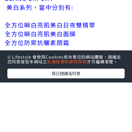
美白系列，當中分別有:
全方位瞬白亮肌美白日夜雙精華
全方位瞬白亮肌美白面膜
全方位防禦抗曬素顔霜
U Lifestyle 會使用Cookies來改善您的網站體驗，請確定
您同意接受本網站之
私隱政策和使用條款
才可繼續瀏覽。
我已閱讀及同意
全方位防禦抗曬素顔霜 ( HK$410 / 30ml
)
要避免曬黑及色斑浮現最先要的曬做好防