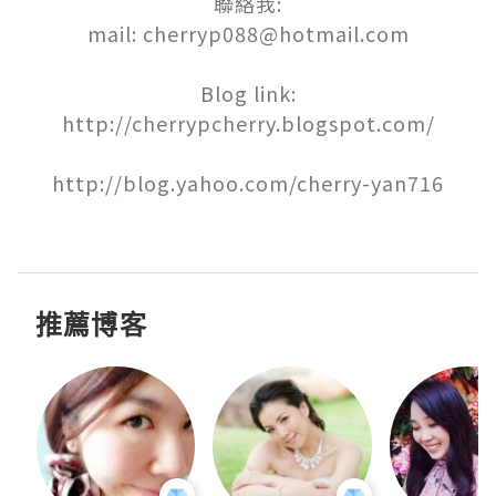
聯絡我:

mail: cherryp088@hotmail.com

Blog link:

http://cherrypcherry.blogspot.com/

http://blog.yahoo.com/cherry-yan716

推薦博客