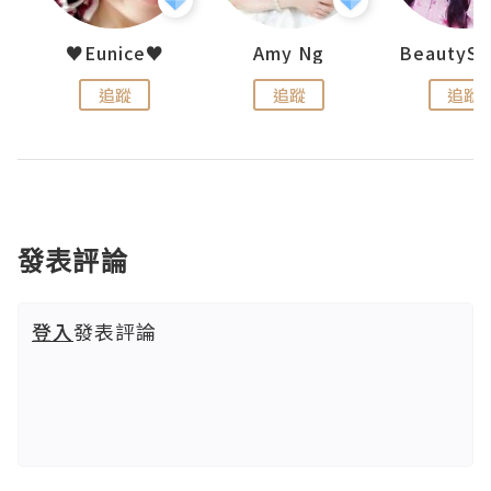
h 夏沫
♥Eunice♥
Amy Ng
追蹤
追蹤
追蹤
發表評論
登入
發表評論