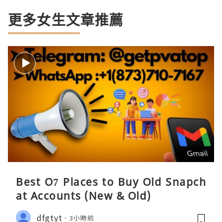
更多女生文章推薦
Best O7 Places to Buy Old Snapch
at Accounts (New & Old)
dfgtyt
3小時前