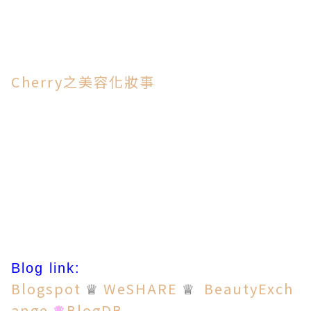
Cherry之美容化妝事
Blog link:
Blogspot
WeSHARE
BeautyExch
♕
♕
ange
BlogDB