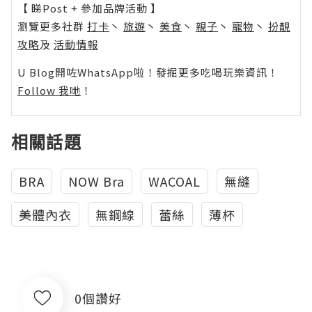
【 睇Post + 參加品牌活動 】
瀏覽更多社群
打卡
丶
旅遊
丶
美食
丶
親子
丶
寵物
丶
扮靚
攻略
及
活動情報
U Blog開咗WhatsApp啦！發掘更多吃喝玩樂資訊！
Follow 我哋
！
相關話題
BRA
NOW Bra
WACOAL
無縫
美體內衣
無鋼線
蕾絲
薄杯
0個讚好