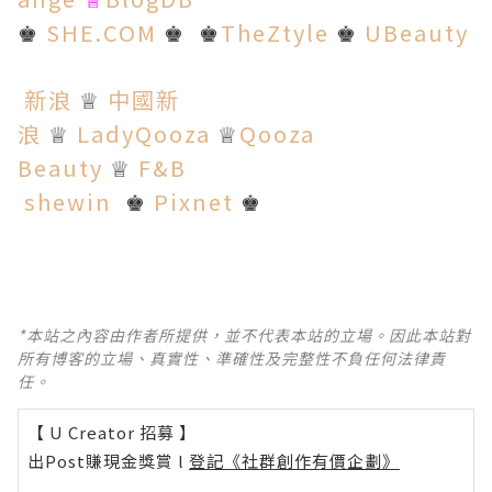
♕
SHE.COM
TheZtyle
UBeauty
♚
♚
♚
♚
新浪
中國新
♕
浪
LadyQooza
Qooza
♕
♕
Beauty
F&B
♕
shewin
Pixnet
♚
♚
*本站之內容由作者所提供，並不代表本站的立場。因此本站對
所有博客的立場、真實性、準確性及完整性不負任何法律責
任。
【 U Creator 招募 】
出Post賺現金獎賞 l
登記《社群創作有價企劃》