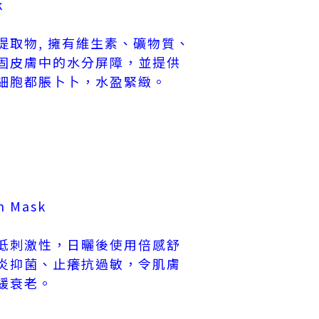
k
提取物, 擁有維生素、礦物質、
固皮膚中的水分屏障，並提供
細胞都脹卜卜，水盈緊緻。
sh Mask
低刺激性，日曬後使用倍感舒
炎抑菌、止癢抗過敏，令肌膚
緩衰老。