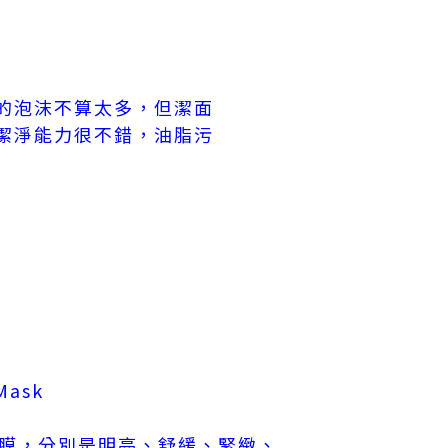
的泡沫不算太多，但潔面
潔淨能力很不錯，油脂污
 Mask
面膜，分別是明亮、舒緩、緊緻、