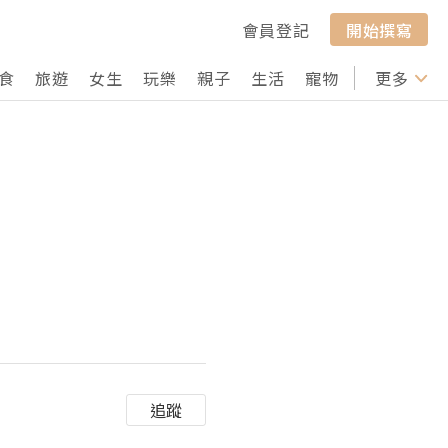
會員登記
開始撰寫
食
旅遊
女生
玩樂
親子
生活
寵物
行山
更多
打卡
追蹤