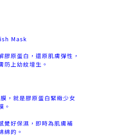
lish Mask
解膠原蛋白，還原肌膚彈性，
膚防上幼紋增生。
款面膜，就是膠原蛋白緊緻少女
膜。
感覺好保濕，即時為肌膚補
綿綿的。