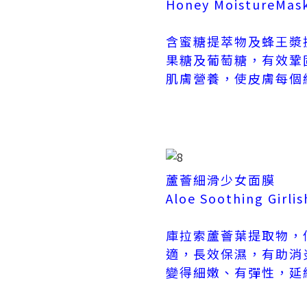
Honey MoistureMas
含蜜糖提萃物及蜂王漿
果糖及葡萄糖，有效鞏
肌膚營養，使皮膚每個
蘆薈細滑少女面膜
Aloe Soothing Girli
庫拉索蘆薈葉提取物，
適，長效保濕，有助消
變得細嫩、有彈性，延