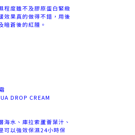
濕程度雖不及膠原蛋白緊緻
緩效果真的做得不錯，用後
及暗蒼後的紅腫。
潤霜
UA DROP CREAM
層海水、庫拉索蘆薈葉汁、
是可以強效保濕24小時保