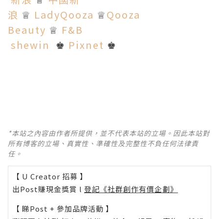
♕
浪
LadyQooza
Qooza
♕
♕
Beauty
F&B
♕
shewin
Pixnet
♚
♚
*本站之內容由作者所提供，並不代表本站的立場。因此本站對
所有博客的立場、真實性、準確性及完整性不負任何法律責
任。
【 U Creator 招募 】
出Post賺現金獎賞 l
登記《社群創作有價企劃》
【 睇Post + 參加品牌活動 】