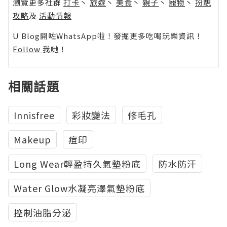
瀏覽更多社群
打卡
丶
旅遊
丶
美食
丶
親子
丶
寵物
丶
扮靚
攻略
及
活動情報
U Blog開咗WhatsApp啦！發掘更多吃喝玩樂資訊！
Follow 我哋
！
相關話題
Innisfree
彩妝變法
修毛孔
Makeup
痘印
Long Wear輕盈持久氣墊粉底
防水防汗
Water Glow水凝亮澤氣墊粉底
控制油脂分泌