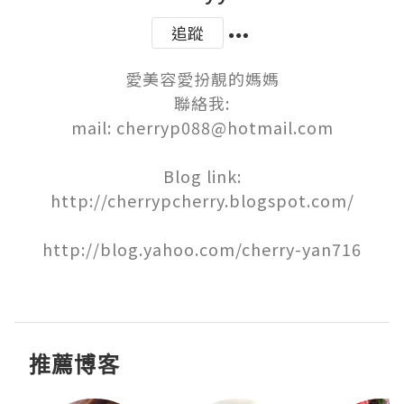
追蹤
愛美容愛扮靚的媽媽

聯絡我:

mail: cherryp088@hotmail.com

Blog link:

http://cherrypcherry.blogspot.com/

http://blog.yahoo.com/cherry-yan716

推薦博客