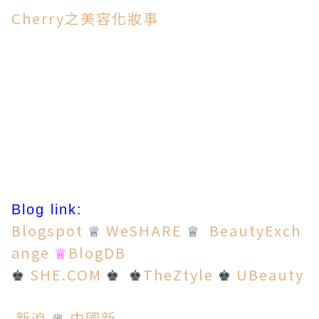
Cherry之美容化妝事
Blog link:
Blogspot
WeSHARE
BeautyExch
♕
♕
ange
BlogDB
♕
SHE.COM
TheZtyle
UBeauty
♚
♚
♚
♚
新浪
中國新