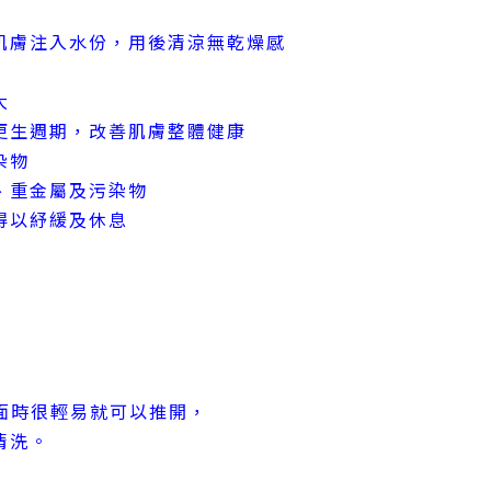
肌膚注入水份，用後清涼無乾燥感
大
更生週期，改善肌膚整體健康
染物
、重金屬及污染物
得以紓緩及休息
面時很輕易就可以推開，
以清洗。