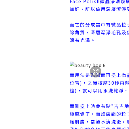
Face Polish微晶
加好，所以係用深層潔淨
而它的分成當中有微晶粒
除角質，深層潔淨毛孔及
滑有光澤。
而用法是先濕面再塗上微
位置)，之後按摩30秒再
鐘)，就可以用水洗乾淨。
而剛塗上時會有點"吉吉
種感覺了，而煥膚霜的粒
痛肌膚，當過水清洗後，