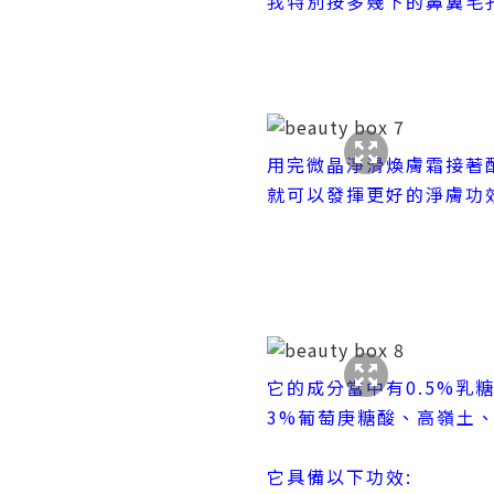
我特別按多幾下的鼻翼毛
用完微晶淨滑煥膚霜接著
就可以發揮更好的淨膚功
它的成分當中有0.5%乳糖酸 (
3%葡萄庚糖酸、高嶺土、
它具備以下功效: