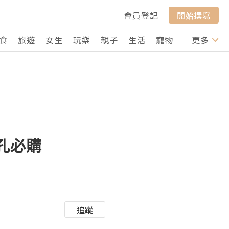
會員登記
開始撰寫
食
旅遊
女生
玩樂
親子
生活
寵物
行山
更多
打卡
毛孔必購
追蹤