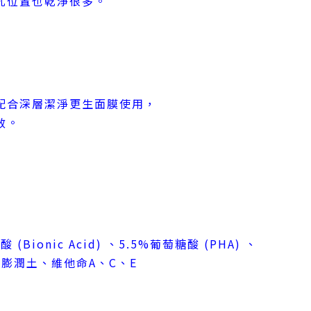
孔位置也乾淨很多。
配合深層潔淨更生面膜使用，
效。
Bionic Acid) 、5.5%葡萄糖酸 (PHA) 、
膨潤土、維他命A、C、E