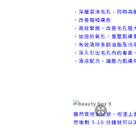
•深層潔淨毛孔，同時為
•改善暗啞膚色
•高效緊緻，改善毛孔粗
•加倍抗氧化，重整肌膚
•有效清除多餘油脂及污
•深入引出毛孔內的毒素
•清涼配方，讓壓力肌膚
雖然質地是泥狀，但塗上
然後敷 5-10 分鐘就可