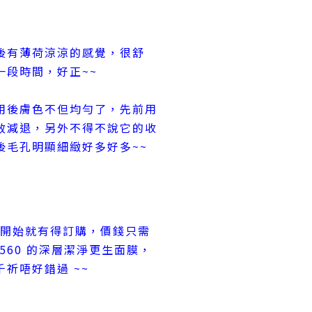
後有薄荷涼涼的感覺，很舒
一段時間，好正~~
用後膚色不但均勻了，先前用
效減退，另外不得不說它的收
後毛孔明顯細緻好多好多~~
日開始就有得訂購，價錢只需
$560 的深層潔淨更生面膜，
祈唔好錯過 ~~