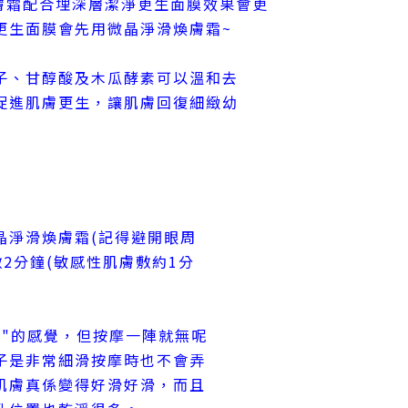
淨滑煥膚霜配合埋深層潔淨更生面膜效果會更
更生面膜會先用微晶淨滑煥膚霜~
子、甘醇酸及木瓜酵素可以溫和去
促進肌膚更生，讓肌膚回復細緻幼
晶淨滑煥膚霜(記得避開眼周
敷2分鐘(敏感性肌膚敷約1分
地"的感覺，但按摩一陣就無呢
子是非常細滑按摩時也不會弄
肌膚真係變得好滑好滑，而且