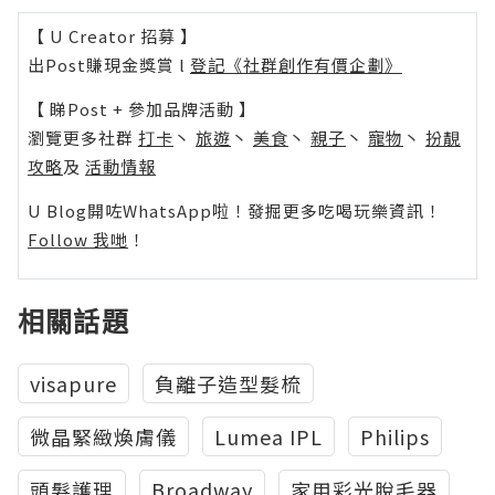
【 U Creator 招募 】
出Post賺現金獎賞 l
登記《社群創作有價企劃》
【 睇Post + 參加品牌活動 】
瀏覽更多社群
打卡
丶
旅遊
丶
美食
丶
親子
丶
寵物
丶
扮靚
攻略
及
活動情報
U Blog開咗WhatsApp啦！發掘更多吃喝玩樂資訊！
Follow 我哋
！
相關話題
visapure
負離子造型髮梳
微晶緊緻煥膚儀
Lumea IPL
Philips
頭髮護理
Broadway
家用彩光脫毛器