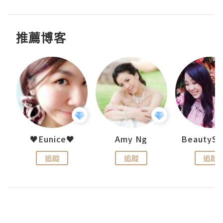
推薦博客
h 夏沫
♥Eunice♥
Amy Ng
追蹤
追蹤
追蹤