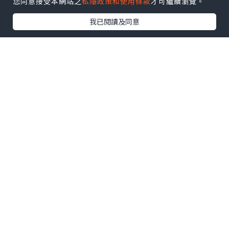
您同意接受本網站之
私隱政策和使用條款
才可繼續瀏覽。
我已閱讀及同意
全方位防禦抗曬素顔霜 ( HK$410 / 30ml
)
要避免曬黑及色斑浮現最先要的曬做好防
曬，這支全方位防禦抗
曬素顔霜有高效防曬度SPF50 PA++++，
可以有效保護肌膚免被紫
外線(長波 UVA 和 UVB)、污染及氧化侵
害。