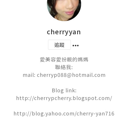
cherryyan
追蹤
愛美容愛扮靚的媽媽

聯絡我:

mail: cherryp088@hotmail.com

Blog link:

http://cherrypcherry.blogspot.com/

http://blog.yahoo.com/cherry-yan716
