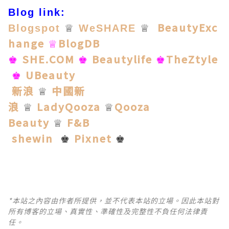
Blog link:
BeautyExc
Blogspot
♕
WeSHARE
♕
hange
BlogDB
♕
SHE.COM
Beautylife
TheZtyle
♚
♚
♚
UBeauty
♚
新浪
中國新
♕
浪
LadyQooza
Qooza
♕
♕
Beauty
F&B
♕
shewin
Pixnet
♚
♚
*本站之內容由作者所提供，並不代表本站的立場。因此本站對
所有博客的立場、真實性、準確性及完整性不負任何法律責
任。