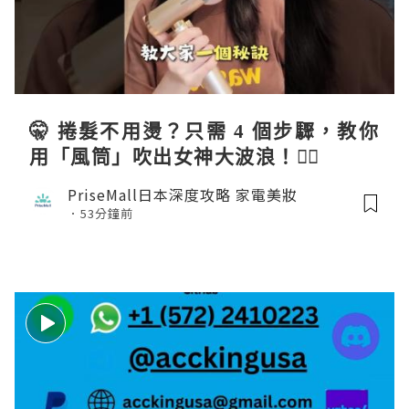
🤫 捲髮不用燙？只需 4 個步驟，教你
用「風筒」吹出女神大波浪！💇‍♀️
PriseMall日本深度攻略 家電美妝
53分鐘前