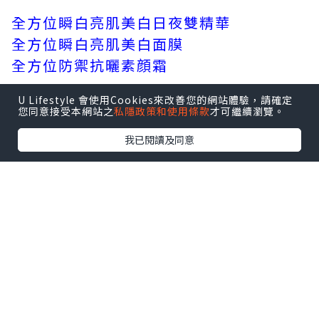
全方位瞬白亮肌美白日夜雙精華
全方位瞬白亮肌美白面膜
全方位防禦抗曬素顔霜
U Lifestyle 會使用Cookies來改善您的網站體驗，請確定
您同意接受本網站之
私隱政策和使用條款
才可繼續瀏覽。
我已閱讀及同意
全方位防禦抗曬素顔霜 ( HK$410 / 30ml
)
要避免曬黑及色斑浮現最先要的曬做好防
曬，這支全方位防禦抗
曬素顔霜有高效防曬度SPF50 PA++++，