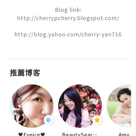
Blog link:

http://cherrypcherry.blogspot.com/

http://blog.yahoo.com/cherry-yan716

推薦博客
h 夏沫
♥Eunice♥
BeautySearch
Amy N