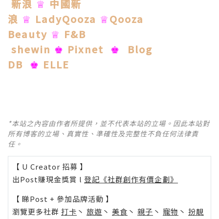
新浪
中國新
♕
浪
LadyQooza
Qooza
♕
♕
Beauty
F&B
♕
shewin
Pixnet
Blog
♚
♚
DB
ELLE
♚
*本站之內容由作者所提供，並不代表本站的立場。因此本站對
所有博客的立場、真實性、準確性及完整性不負任何法律責
任。
【 U Creator 招募 】
出Post賺現金獎賞 l
登記《社群創作有價企劃》
【 睇Post + 參加品牌活動 】
瀏覽更多社群
打卡
丶
旅遊
丶
美食
丶
親子
丶
寵物
丶
扮靚