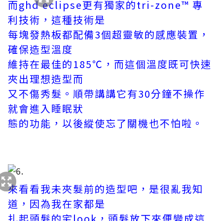
而ghd eclipse更有獨家的tri-zone™ 專
利技術，這種技術是
每塊發熱板都配備3個超靈敏的感應裝置，
確保造型溫度
維持在最佳的185℃，而這個溫度既可快速
夾出理想造型而
又不
傷秀髮。順帶講講它有30分鐘不操作
就會進入睡眠狀
態的功能，以後縱使忘了關機也不怕啦。
來看看我未夾髮前的造型吧，是很亂我知
道，因為我在家都是
扎起頭髮的宅look，頭髮放下來便變成這