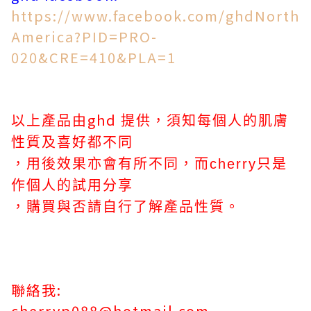
https://www.facebook.com/ghdNorth
America?PID=PRO-
020&CRE=410&PLA=1
ghd
以上產品由
提供，須知每個人
的
肌膚
性
質及
喜好都
不
同
，
用
後效果亦會
有所不
同，而
cherry
只
是
作
個人
的試
用
分享
，購
買
與否
請
自
行了解
產品
性質。
聯絡我:
cherryp088@hotmail.com