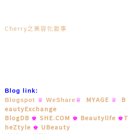
Cherry之美容化妝事
Blog link:
MYAGE
B
Blogspot
♕
WeShare
♕
♕
eautyExchange
BlogDB
SHE.COM
Beautylife
T
♚
♚
♚
heZtyle
UBeauty
♚