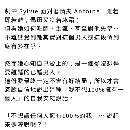
劇中 Sylvie 面對著情夫 Antoine﹐雖若
即若離﹐偶爾又冷若冰霜；
但看她如何吃醋、生氣、甚至對他失望…
不難感覺到她其實對這個男人或這段情到
底有多在乎。
然而她心知自己愛上的﹐是一個從沒想過
要離婚的已婚男人。
這份愛最終一定不會有好結局﹐所以才會
滿臉自信地說出這種「我不想100%擁有一
個人」的自我安慰說話。
「不想讓任何人擁有100%的我」… 說起
來多灑脫啊？！