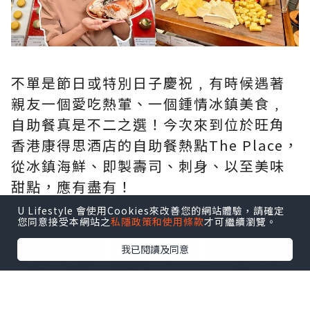
不單是節日或特別日子慶祝﹐有時候遇著
親友一個愛吃熱葷、一個鍾情冰鎮美食﹐
自助餐真是不二之選！今次來到位於
旺角
香港康得思酒店
的自助餐熱點
The Place
，
從冰鎮海鮮、即製壽司、刺身、以至美味
甜點，應有盡有！
U Lifestyle 會使用Cookies來改善您的網站體驗，請確定
您同意接受本網站之
私隱政策和使用條款
才可繼續瀏覽。
點擊圖片放大
我已閱讀及同意