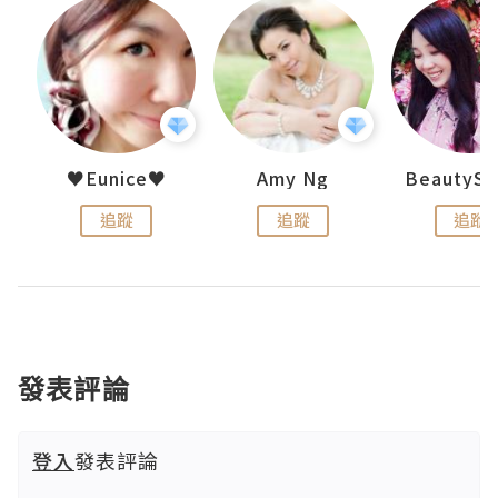
h 夏沫
♥Eunice♥
Amy Ng
追蹤
追蹤
追蹤
發表評論
登入
發表評論