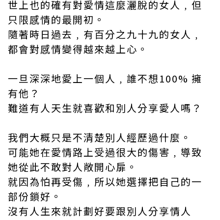
世上也的確有對愛情這麼灑脫的女人﹐但
只限感情的最開初。
隨著時日過去﹐有百分之九十九的女人﹐
都會對感情變得越來越上心。
一旦深深地愛上一個人﹐誰不想100% 擁
有他？
難道有人天生就喜歡和別人分享愛人嗎？
我們大概只是不清楚別人經歷過什麼。
可能她在愛情路上受過很大的傷害﹐導致
她從此不敢對人敞開心扉。
就因為怕再受傷﹐所以她選擇把自己的一
部份鎖好。
沒有人生來就計劃好要跟別人分享情人