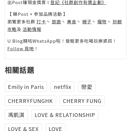
出Post賺現金獎賞 l
登記《社群創作有價企劃》
【 睇Post + 參加品牌活動 】
瀏覽更多社群
打卡
丶
旅遊
丶
美食
丶
親子
丶
寵物
丶
扮靚
攻略
及
活動情報
U Blog開咗WhatsApp啦！發掘更多吃喝玩樂資訊！
Follow 我哋
！
相關話題
Emily in Paris
netflix
戀愛
CHERRYFUNGHK
CHERRY FUNG
馮凱淇
LOVE & RELATIONSHIP
LOVE & SEX
LOVE