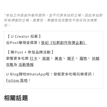
*本站之內容由作者所提供，並不代表本站的立場。因此本站對
所有博客的立場、真實性、準確性及完整性不負任何法律責
任。
【 U Creator 招募 】
出Post賺現金獎賞 l
登記《社群創作有價企劃》
【 睇Post + 參加品牌活動 】
瀏覽更多社群
打卡
丶
旅遊
丶
美食
丶
親子
丶
寵物
丶
扮靚
攻略
及
活動情報
U Blog開咗WhatsApp啦！發掘更多吃喝玩樂資訊！
Follow 我哋
！
相關話題