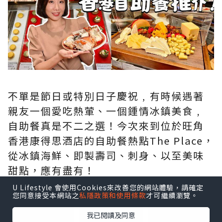
不單是節日或特別日子慶祝﹐有時候遇著
親友一個愛吃熱葷、一個鍾情冰鎮美食﹐
自助餐真是不二之選！今次來到位於
旺角
香港康得思酒店
的自助餐熱點
The Place
，
從冰鎮海鮮、即製壽司、刺身、以至美味
甜點，應有盡有！
U Lifestyle 會使用Cookies來改善您的網站體驗，請確定
您同意接受本網站之
私隱政策和使用條款
才可繼續瀏覽。
點擊圖片放大
我已閱讀及同意