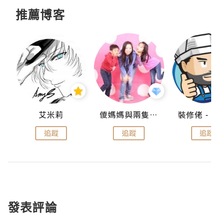
推薦博客
點滴
艾米莉
儍媽媽與兩隻小魔怪之家
追蹤
追蹤
追蹤
發表評論