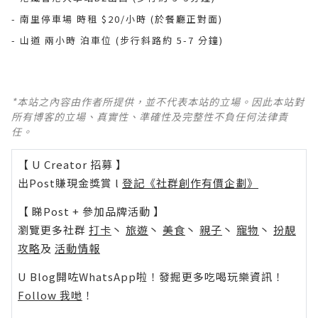
- 南里停車場 時租 $20/小時 (於餐廳正對面)
- 山道 兩小時 泊車位 (步行斜路約 5-7 分鐘)
*本站之內容由作者所提供，並不代表本站的立場。因此本站對
所有博客的立場、真實性、準確性及完整性不負任何法律責
任。
【 U Creator 招募 】
出Post賺現金獎賞 l
登記《社群創作有價企劃》
【 睇Post + 參加品牌活動 】
瀏覽更多社群
打卡
丶
旅遊
丶
美食
丶
親子
丶
寵物
丶
扮靚
攻略
及
活動情報
U Blog開咗WhatsApp啦！發掘更多吃喝玩樂資訊！
Follow 我哋
！