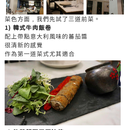
菜色方面﹐我們先試了三道前菜。
1) 韓式牛肉飯卷
配上帶點意大利風味的蕃茄醬
很清新的感覺
作為第一道菜式尤其適合