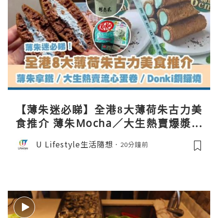
【薄朱迷必睇】全港8大薄荷朱古力美
食推介 薄朱Mocha／大生熱賣爆漿蛋
卷／Donki銅鑼燒
U Lifestyle生活隨想
20分鐘前