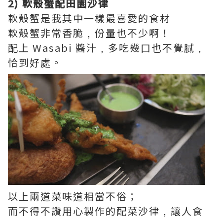
2) 軟殼蟹配田園沙律
軟殼蟹是我其中一樣最喜愛的食材
軟殼蟹非常香脆﹐份量也不少啊！
配上 Wasabi 醬汁﹐多吃幾口也不覺膩﹐
恰到好處。
以上兩道菜味道相當不俗；
而不得不讚用心製作的配菜沙律﹐讓人食