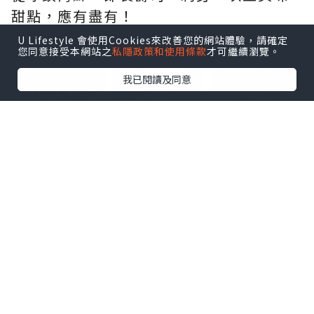
甜點，應有盡有！
U Lifestyle 會使用Cookies來改善您的網站體驗，請確定
您同意接受本網站之
私隱政策和使用條款
才可繼續瀏覽。
點擊圖片放大
我已閱讀及同意
其中讓我們大快朵頤的一定是冰鎮麵包
蟹！
原隻開一半﹐每隻都很多膏﹐肉質結實美
味！
然後還有任食生蠔﹐吃了幾轉都依然肥
美！