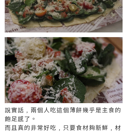
說實話﹐兩個人吃這個薄餅幾乎是主食的
飽足感了。
而且真的非常好吃﹐只要食材夠新鮮﹐材