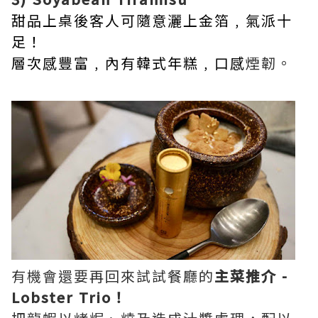
甜品上桌後客人可隨意灑上金箔﹐氣派十
足！
層次感豐富﹐內有韓式年糕﹐口感
煙韌。
有機會還要再回來試試餐廳的
主菜推介 -
Lobster Trio！