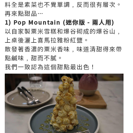
料全是素菜也不覺單調﹐反而很有層次。
再來點甜品…
1) Pop Mountain (迷你版 - 兩人用)
以自家製粟米雪糕和爆谷砌成的爆谷山﹐
上桌後灑上喜馬拉雅粉紅鹽。
散發著香濃的粟米香味﹐味道清甜得來帶
點鹹味﹐甜而不膩。
我們一致認為這個甜點最出色！