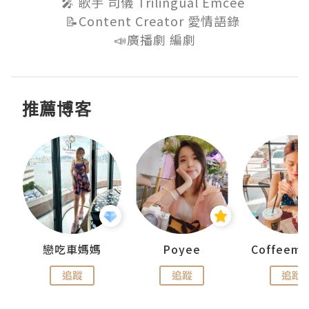
🎤 歌手 司儀 Trilingual Emcee 

📝Content Creator 愛情語錄 

📣廣播劇 編劇
推薦博客
戀吃車媽媽
Poyee
追蹤
追蹤
追蹤