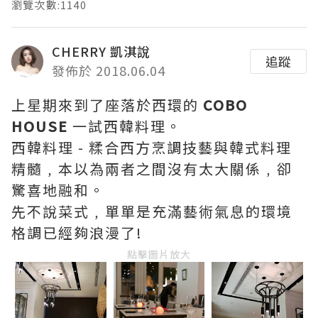
瀏覽次數:1140
CHERRY 凱淇說
追蹤
發佈於 2018.06.04
上星期來到了座落於西環的
COBO
HOUSE
一試西韓料理。
西韓料理 - 糅合西方烹調技藝與韓式料理
精髓﹐本以為兩者之間沒有太大關係﹐卻
驚喜地融和。
先不說菜式﹐單單是充滿藝術氣息的環境
格調已經夠浪漫了!
點擊圖片放大