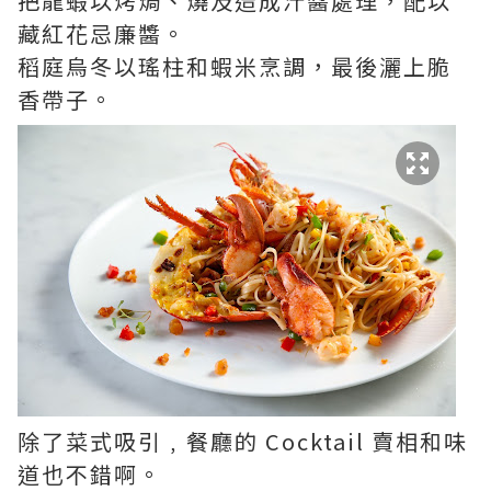
把龍蝦以烤焗、燒及造成汁醬處理，配以
藏紅花忌廉醬。
稻庭烏冬以瑤柱和蝦米烹調，最後灑上脆
香帶子。
除了菜式吸引﹐餐廳的 Cocktail 賣相和味
道也不錯啊。