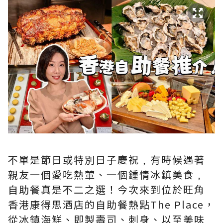
不單是節日或特別日子慶祝﹐有時候遇著
親友一個愛吃熱葷、一個鍾情冰鎮美食﹐
自助餐真是不二之選！今次來到位於
旺角
香港康得思酒店
的自助餐熱點
The Place
，
從冰鎮海鮮、即製壽司、刺身、以至美味