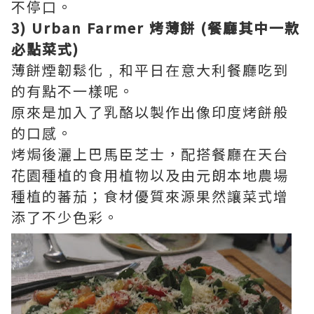
不停口。
3) Urban Farmer 烤薄餅 (餐廳其中一款
必點菜式)
薄餅煙韌鬆化﹐和平日在意大利餐廳吃到
的有點不一樣呢。
原來是加入了乳酪以製作出像印度烤餅般
的口感。
烤焗後灑上巴馬臣芝士，配搭餐廳在天台
花園種植的食用植物以及由元朗本地農場
種植的蕃茄；食材優質來源果然讓菜式增
添了不少色彩。