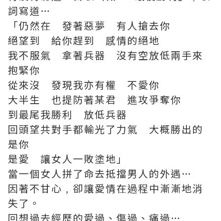
詞寫道…
「仍然在 發著惡夢 有人搶去你
絕望到 給你趕到 感情的絕地
我不服氣 拿著兵器 沒有空放低兩手來
抱緊你
從來沒 發現我亦有權 不愛你
大半生 也提防著某君 進攻爭奪你
到最尾我勝利 放低兵器
回頭望共對手都輸光了力氣 大概勝出的
是你
是愛 讓女人一敗塗地」
當一個女人拼了命去抵擋男人的外遇…
因著不甘心﹐卻讓愛情在過程中漸漸地消
失了。
回想過去經歷的愛過、傷過、痛過…