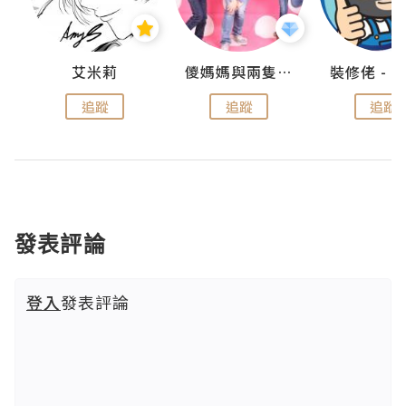
點滴
艾米莉
儍媽媽與兩隻小魔怪之家
追蹤
追蹤
追蹤
發表評論
登入
發表評論