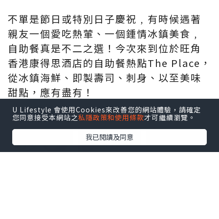
不單是節日或特別日子慶祝﹐有時候遇著
親友一個愛吃熱葷、一個鍾情冰鎮美食﹐
自助餐真是不二之選！今次來到位於
旺角
香港康得思酒店
的自助餐熱點
The Place
，
從冰鎮海鮮、即製壽司、刺身、以至美味
甜點，應有盡有！
U Lifestyle 會使用Cookies來改善您的網站體驗，請確定
您同意接受本網站之
私隱政策和使用條款
才可繼續瀏覽。
點擊圖片放大
我已閱讀及同意
其中讓我們大快朵頤的一定是冰鎮麵包