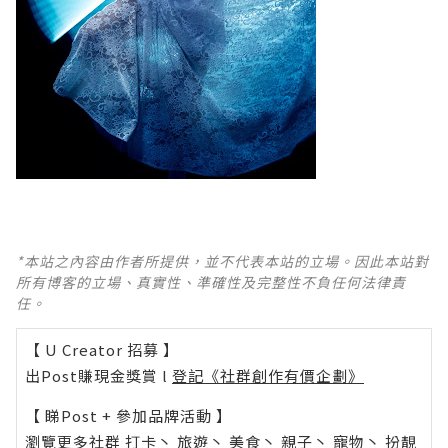
*本站之內容由作者所提供，並不代表本站的立場。因此本站對
所有博客的立場、真實性、準確性及完整性不負任何法律責
任。
【 U Creator 招募 】
出Post賺現金獎賞 l
登記《社群創作有價企劃》
【 睇Post + 參加品牌活動 】
瀏覽更多社群
打卡
丶
旅遊
丶
美食
丶
親子
丶
寵物
丶
扮靚