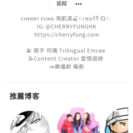
追蹤
ᴄʜᴇʀʀʏ ғᴜɴɢ 馮凱淇🍒✨เชอร์รี่ 💞✨ 

IG: @CHERRYFUNGHK

https://cherryfung.com

🎤 歌手 司儀 Trilingual Emcee 

📝Content Creator 愛情語錄 

📣廣播劇 編劇
推薦博客