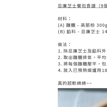
忌廉芝士餐包食譜（9
材料：
(A) 麵糰 - 高筋粉 3
(B) 餡料 - 忌廉芝士
做法：
1. 除忌廉芝士及餡
2. 取出麵糰排氣，平
3. 將每個麵糰壓平
4. 放入已預熱焗爐用1
真的超軟綿綿~~