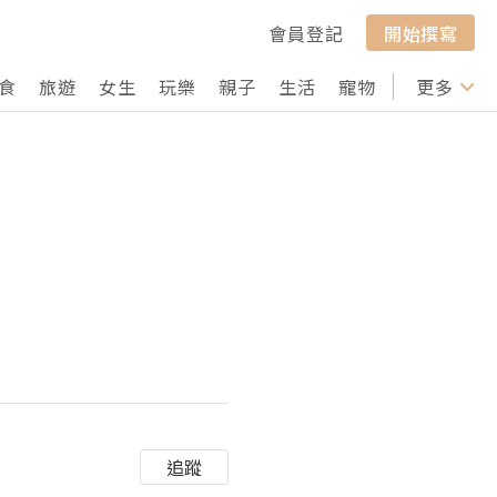
會員登記
開始撰寫
食
旅遊
女生
玩樂
親子
生活
寵物
行山
更多
打卡
追蹤