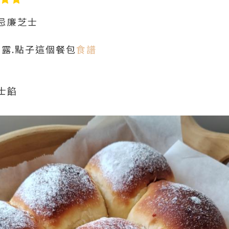
忌廉芝士
ss 露.點子這個餐包
食譜
士餡