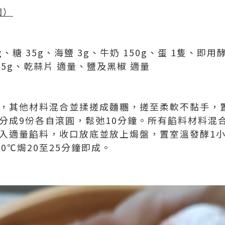
個）
00g、糖 35g、海鹽 3g、牛奶 150g、蛋 1隻、即用
 145g、乾蒜片 適量、鹽及黑椒 適量
料外，其他材料混合並揉搓成麵糰，搓至柔軟不黏手，
均分成9份各自滾圓，鬆弛10分鐘。所有餡料材料混
，包入適量餡料，收口放底並放上焗盤，置室溫發酵1
80℃焗20至25分鐘即成。