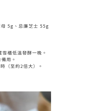
酵母 5g、忌廉芝士 55g
置雪櫃低溫發酵一晚。
合備用。
小時（至約2倍大）。