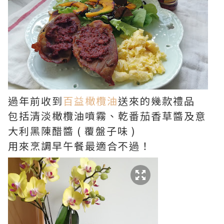
過年前收到
百益橄欖油
送來的幾款禮品
包括清淡橄欖油噴霧、乾番茄香草醬及意
大利黑陳醋醬 ( 覆盤子味 )
用來烹調早午餐最適合不過！