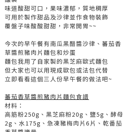
味道酸甜可口，果味濃郁，質地稠厚
可用於製作甜品及沙律並作食物裝飾
覆盤子味酸酸甜甜，非常開胃~~
今次的早午餐有南瓜黑醋醬沙律、蕃茄香
草醬煎豬肉片麵包和炒蛋
麵包我用了自家製的黑芝麻歐式麵包
但大家也可以用現成歐包或法包代替
立即看看這個三人份早午餐的做法吧~
蕃茄香草醬煎豬肉片麵包食譜
材料：
高筋粉250g、黑芝麻粉20g、鹽5g、酵母
2g、水175g、急凍豬梅肉片6片、乾番茄
香草醬適量