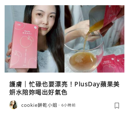
護膚｜忙碌也要漂亮！PlusDay蘋果美
妍水陪妳喝出好氣色
cookie餅乾小姐
6小時前