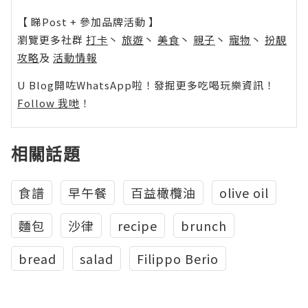
【 睇Post + 參加品牌活動 】
瀏覽更多社群
打卡
丶
旅遊
丶
美食
丶
親子
丶
寵物
丶
扮靚
攻略
及
活動情報
U Blog開咗WhatsApp啦！發掘更多吃喝玩樂資訊！
Follow 我哋
！
相關話題
食譜
早午餐
百益橄欖油
olive oil
麵包
沙律
recipe
brunch
bread
salad
Filippo Berio