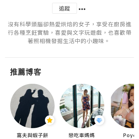
追蹤
沒有科學頭腦卻熱愛烘焙的女子，享受在廚房進
行各種烹飪實驗，喜愛與文字玩遊戲，也喜歡帶
著照相機發掘生活中的小趣味。 
推薦博客
窩夫與蝦子餅
戀吃車媽媽
Poye