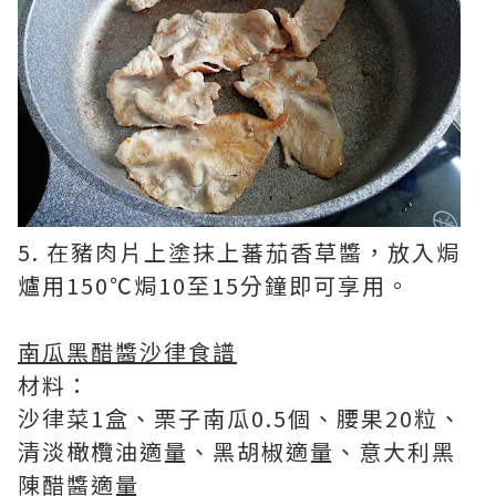
5. 在豬肉片上塗抹上蕃茄香草醬，放入焗
爐用150℃焗10至15分鐘即可享用。
南瓜黑醋醬沙律食譜
材料：
沙律菜1盒、栗子南瓜0.5個、腰果20粒、
清淡橄欖油適量、黑胡椒適量、意大利黑
陳醋醬適量