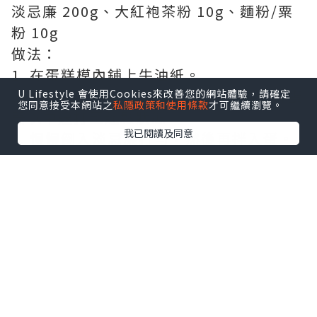
淡忌廉 200g、大紅袍茶粉 10g、麵粉/粟
粉 10g
做法：
1. 在蛋糕模內鋪上牛油紙。
2. 分2次將砂糖加入忌廉芝士，用電動打蛋
U Lifestyle 會使用Cookies來改善您的網站體驗，請確定
您同意接受本網站之
私隱政策和使用條款
才可繼續瀏覽。
器以中速打至蓬鬆狀態。
我已閱讀及同意
3. 慢慢倒入淡忌廉打勻，然後再拌入蛋。
4. 麵粉過篩，分2次輕手拌入。
5. 將麵糊倒入蛋糕模內，放入已預熱焗爐
用220℃焗35-40分鐘。
6. 將焗爐調至最高溫 （約250℃）焗5-10
分鐘，直至蛋糕面焗至深啡色即成。
7. 撕開牛油紙，切件後便可享用。