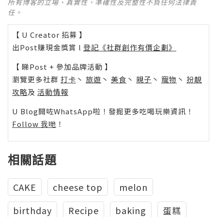
所有博客的立場、真實性、準確性及完整性不負任何法律責
任。
【 U Creator 招募 】
出Post賺現金獎賞 l
登記《社群創作有價企劃》
【 睇Post + 參加品牌活動 】
瀏覽更多社群
打卡
丶
旅遊
丶
美食
丶
親子
丶
寵物
丶
扮靚
攻略
及
活動情報
U Blog開咗WhatsApp啦！發掘更多吃喝玩樂資訊！
Follow 我哋
！
相關話題
CAKE
cheese top
melon
birthday
Recipe
baking
蛋糕