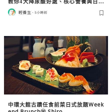
教你4大降尿酸好處、核心營養與日常
飲食調理秘訣
輕養生
5小時前
中環大館古蹟任食前菜日式放題Week
end Brunch〶 Shiro