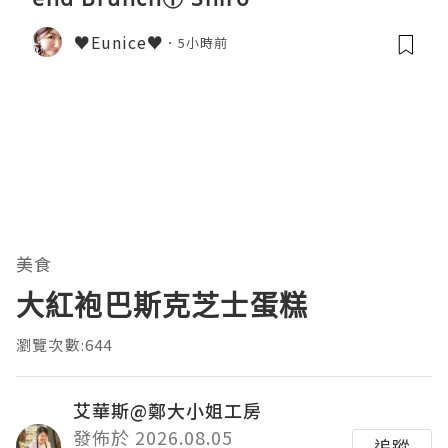
♥Eunice♥
5小時前
美食
大紅袍巴斯克芝士蛋糕
瀏覽次數:644
艾華斯@鄭大小姐工房
發佈於 2026.08.05
追蹤