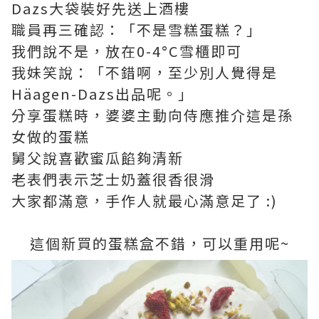
Dazs大袋裝好先送上酒樓
職員再三確認：「不是雪糕蛋糕？」
我們說不是，放在0-4°C雪櫃即可
我妹笑說：「不錯啊，至少別人覺得是
Häagen-Dazs出品呢。」
分享蛋糕時，婆婆主動向侍應推介這是孫
女做的蛋糕
舅父說喜歡蜜瓜餡夠清新
老表們表示芝士奶蓋很香很滑
大家都滿意，手作人就最心滿意足了 :)
這個新買的蛋糕盒不錯，可以重用呢~