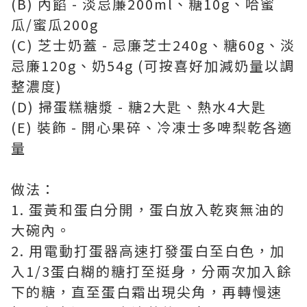
(B) 內餡 - 淡忌廉200ml、糖10g、哈蜜
瓜/蜜瓜200g
(C) 芝士奶蓋 - 忌廉芝士240g、糖60g、淡
忌廉120g、奶54g (可按喜好加減奶量以調
整濃度)
(D) 掃蛋糕糖漿 - 糖2大匙、熱水4大匙
(E) 裝飾 - 開心果碎、冷凍士多啤梨乾各適
量
做法：
1. 蛋黃和蛋白分開，蛋白放入乾爽無油的
大碗內。
2. 用電動打蛋器高速打發蛋白至白色，加
入1/3蛋白糊的糖打至挺身，分兩次加入餘
下的糖，直至蛋白霜出現尖角，再轉慢速