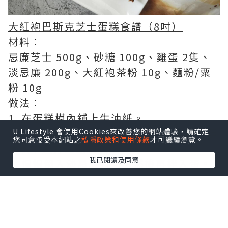
大紅袍巴斯克芝士蛋糕食譜（8吋）
材料：
忌廉芝士 500g、砂糖 100g、雞蛋 2隻、
淡忌廉 200g、大紅袍茶粉 10g、麵粉/粟
粉 10g
做法：
1. 在蛋糕模內鋪上牛油紙。
2. 分2次將砂糖加入忌廉芝士，用電動打蛋
U Lifestyle 會使用Cookies來改善您的網站體驗，請確定
您同意接受本網站之
私隱政策和使用條款
才可繼續瀏覽。
器以中速打至蓬鬆狀態。
我已閱讀及同意
3. 慢慢倒入淡忌廉打勻，然後再拌入蛋。
4. 麵粉過篩，分2次輕手拌入。
5. 將麵糊倒入蛋糕模內，放入已預熱焗爐
用220℃焗35-40分鐘。
6. 將焗爐調至最高溫 （約250℃）焗5-10