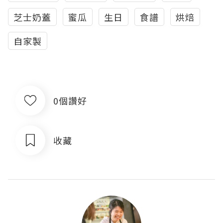
芝士奶蓋
蜜瓜
生日
食譜
烘焙
自家製
0個讚好
收藏