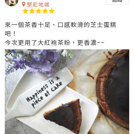
堅尼地城
來一個茶香十足、口感軟滑的芝士蛋糕
吧！
今次更用了大紅袍茶粉，更香濃~~