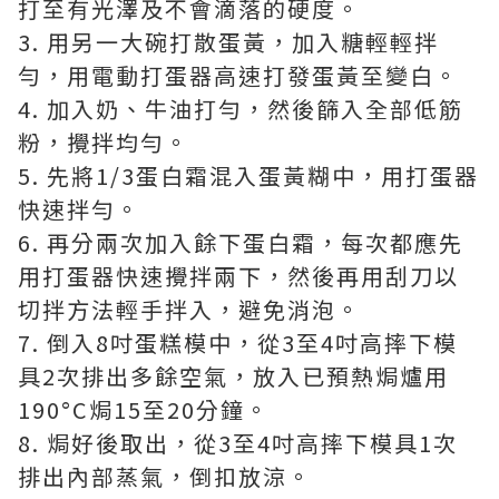
打至有光澤及不會滴落的硬度。
3. 用另一大碗打散蛋黃，加入糖輕輕拌
勻，用電動打蛋器高速打發蛋黃至變白。
4. 加入奶、牛油打勻，然後篩入全部低筋
粉，攪拌均勻。
5. 先將1/3蛋白霜混入蛋黃糊中，用打蛋器
快速拌勻。
6. 再分兩次加入餘下蛋白霜，每次都應先
用打蛋器快速攪拌兩下，然後再用刮刀以
切拌方法輕手拌入，避免消泡。
7. 倒入8吋蛋糕模中，從3至4吋高摔下模
具2次排出多餘空氣，放入已預熱焗爐用
190°C焗15至20分鐘。
8. 焗好後取出，從3至4吋高摔下模具1次
排出內部蒸氣，倒扣放涼。