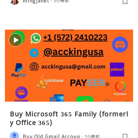
mingjanet
3小時前
Buy Microsoft 365 Family (formerl
y Office 365)
Buy Old Gmail Accoun
7小時前