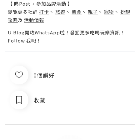
【 睇Post + 參加品牌活動 】
瀏覽更多社群
打卡
丶
旅遊
丶
美食
丶
親子
丶
寵物
丶
扮靚
攻略
及
活動情報
U Blog開咗WhatsApp啦！發掘更多吃喝玩樂資訊！
Follow 我哋
！
0個讚好
收藏