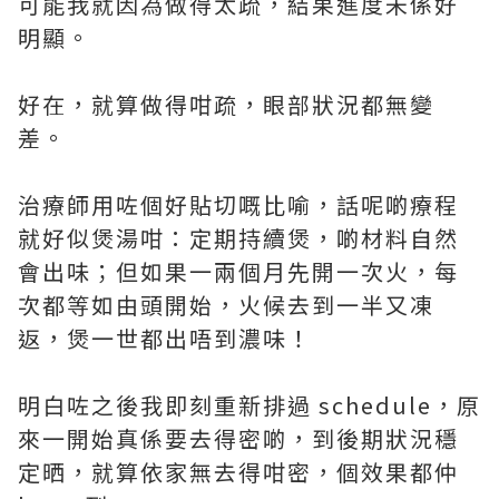
可能我就因為做得太疏，結果進度未係好
明顯。
好在，就算做得咁疏，眼部狀況都無變
差。
治療師用咗個好貼切嘅比喻，話呢啲療程
就好似煲湯咁：定期持續煲，啲材料自然
會出味；但如果一兩個月先開一次火，每
次都等如由頭開始，火候去到一半又凍
返，煲一世都出唔到濃味！
明白咗之後我即刻重新排過 schedule，原
來一開始真係要去得密啲，到後期狀況穩
定晒，就算依家無去得咁密，個效果都仲