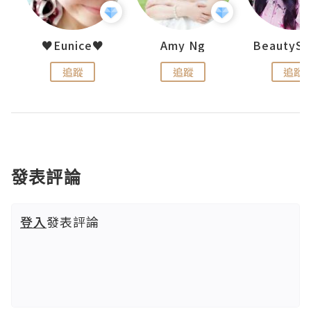
h 夏沫
♥Eunice♥
Amy Ng
追蹤
追蹤
追蹤
發表評論
登入
發表評論