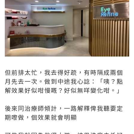
但前排太忙，我去得好疏，有時隔成兩個
月先去一次。做到中途我心諗：「咦？點
解效果好似咁慢嘅？好似無咩變化咁。」
後來同治療師傾計，一路解釋俾我聽要定
期嚟做，個效果就會明顯