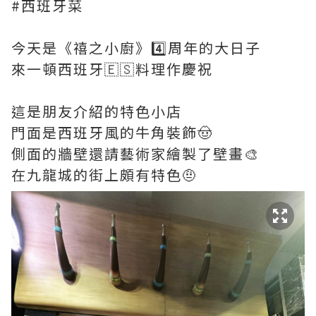
#西班牙菜
今天是《禧之小廚》4️⃣周年的大日子
來一頓西班牙🇪🇸料理作慶祝
這是朋友介紹的特色小店
門面是西班牙風的牛角裝飾🤠
側面的牆壁還請藝術家繪製了壁畫🎨
在九龍城的街上頗有特色🤨