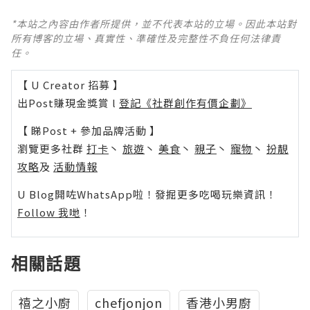
*本站之內容由作者所提供，並不代表本站的立場。因此本站對
所有博客的立場、真實性、準確性及完整性不負任何法律責
任。
【 U Creator 招募 】
出Post賺現金獎賞 l
登記《社群創作有價企劃》
【 睇Post + 參加品牌活動 】
瀏覽更多社群
打卡
丶
旅遊
丶
美食
丶
親子
丶
寵物
丶
扮靚
攻略
及
活動情報
U Blog開咗WhatsApp啦！發掘更多吃喝玩樂資訊！
Follow 我哋
！
相關話題
禧之小廚
chefjonjon
香港小男廚