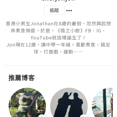
追蹤
香港小男生Jonathan在8歲的暑假，忽然興起想
弄煮食頻道，於是，《禧之小廚》FB、IG、
YouTube就這樣誕生了！

Jon現在12歲，讀中學一年級。喜歡煮食、踢足
球、打遊戲、運動⋯⋯
推薦博客