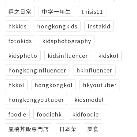
禧之日常
中学一年生
thisis11
hkkids
hongkongkids
instakid
fotokids
kidsphotography
kidsphoto
kidsinfluencer
kidskol
hongkonginfluencer
hkinfluencer
hkkol
hongkongkol
hkyoutuber
hongkongyoutuber
kidsmodel
foodie
foodiehk
kidfoodie
嵐橋丼飯專門店
日本菜
美食