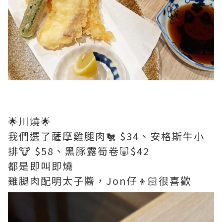
🌟川燒🌟
我們選了薩摩雞腿肉🐔 $34、安格斯牛小
排🐮 $58、黑豚露筍卷🐷$42
都是即叫即燒
雞腿肉配明太子醬，Jon仔👦🏻很喜歡