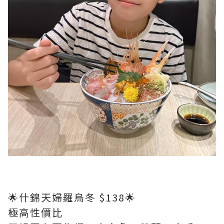
🌟什錦天婦羅烏冬 $138🌟
極高性價比