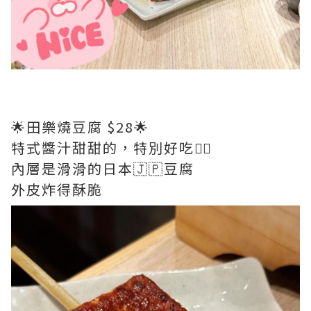
🌟田樂燒豆腐 $28🌟
特式醬汁甜甜的，特別好吃👍🏻
內層是滑滑的日本🇯🇵豆腐
外皮炸得酥脆