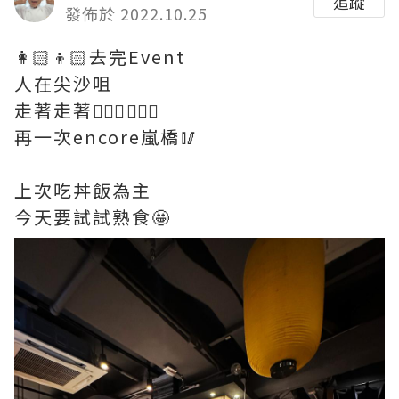
追蹤
發佈於 2022.10.25
👩🏻👦🏻去完Event
人在尖沙咀
走著走著🚶🏻‍♂️🚶🏻‍♀️
再一次encore嵐橋🥢
上次吃丼飯為主
今天要試試熟食🤩