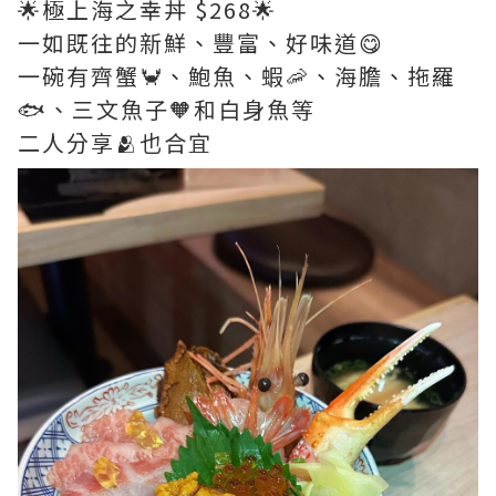
🌟極上海之幸丼 $268🌟
一如既往的新鮮、豐富、好味道😋
一碗有齊蟹🦀、鮑魚、蝦🦐、海膽、拖羅
🐟、三文魚子🧡和白身魚等
二人分享🫂也合宜