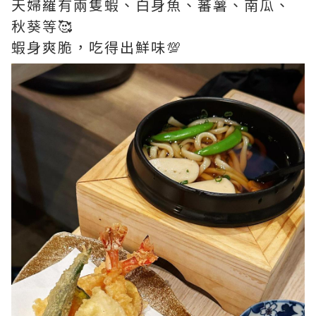
天婦羅有兩隻蝦、白身魚、蕃薯、南瓜、
秋葵等🥰
蝦身爽脆，吃得出鮮味💯