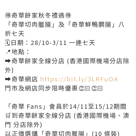
🉐奇華餅家秋冬禮遇🉐
「奇華切肉臘腸」及「奇華鮮鴨膶腸」八
折七天
🗓️日期：28/10-3/11 一連七天
📍地點：
➡️奇華餅家全線分店 (香港國際機場分店除
外)
➡️奇華網店
https://bit.ly/3LRFuOA
門市及網店同步限時優惠👏🏻👏🏻
「奇華 Fans」會員於14/11至15/12期間
🛒到奇華餅家全線分店 (香港國際機場、澳
門 分店除外)
以正價選購「奇華切肉臘腸」(10 條裝)