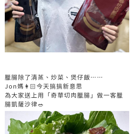
臘腸除了清蒸、炒菜、煲仔飯⋯⋯
Jon媽👩🏻今天搞搞新意思
為大家送上用「奇華切肉臘腸」做一客臘
腸凱薩沙律🥗