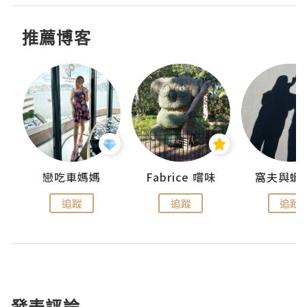
推薦博客
戀吃車媽媽
Fabrice 嚐味
窩夫與蝦
追蹤
追蹤
追蹤
發表評論