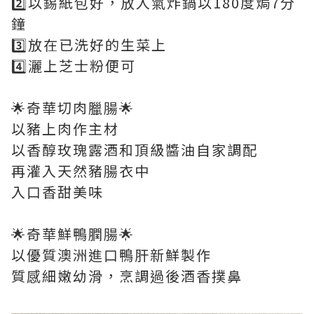
2️⃣以錫紙包好，放入氣炸鍋以180度焗7分
鐘
3️⃣放在已洗好的生菜上
4️⃣灑上芝士粉便可
🌟奇華切肉臘腸🌟
以豬上肉作主材
以香醇玫瑰露酒和頂級醬油自家調配
再灌入天然豬腸衣中
入口香甜美味
🌟奇華鮮鴨膶腸🌟
以優質澳洲進口鴨肝新鮮製作
質感細嫩幼滑，烹調過後酒香撲鼻