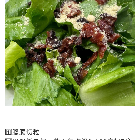
1️⃣臘腸切粒