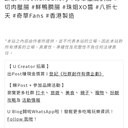
切肉臘腸 #鮮鴨膶腸 #珠姐XO醬 #八折七
天 #奇華Fans #香港製造
*本站之內容由作者所提供，並不代表本站的立場。因此本站對
所有博客的立場、真實性、準確性及完整性不負任何法律責
任。
【 U Creator 招募 】
出Post賺現金獎賞 l
登記《社群創作有價企劃》
【 睇Post + 參加品牌活動 】
瀏覽更多社群
打卡
丶
旅遊
丶
美食
丶
親子
丶
寵物
丶
扮靚
攻略
及
活動情報
U Blog開咗WhatsApp啦！發掘更多吃喝玩樂資訊！
Follow 我哋
！