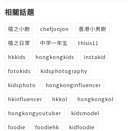
相關話題
禧之小廚
chefjonjon
香港小男廚
禧之日常
中学一年生
thisis11
hkkids
hongkongkids
instakid
fotokids
kidsphotography
kidsphoto
hongkonginfluencer
hkinfluencer
hkkol
hongkongkol
hongkongyoutuber
kidsmodel
foodie
foodiehk
kidfoodie