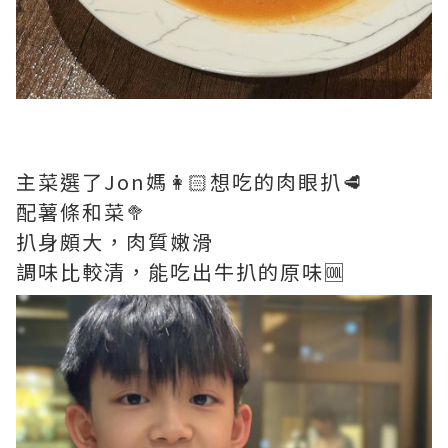
主菜選了Jon媽👩🏻想吃的肉眼扒🥩
配薯條和菜🥦
扒身頗大，肉質嫩滑
調味比較清，能吃出牛扒的原味🆒