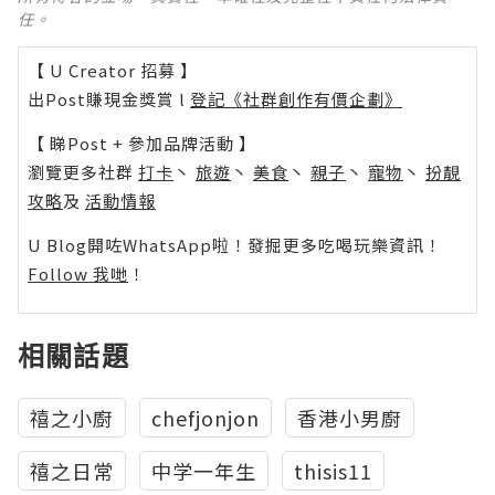
任。
【 U Creator 招募 】
出Post賺現金獎賞 l
登記《社群創作有價企劃》
【 睇Post + 參加品牌活動 】
瀏覽更多社群
打卡
丶
旅遊
丶
美食
丶
親子
丶
寵物
丶
扮靚
攻略
及
活動情報
U Blog開咗WhatsApp啦！發掘更多吃喝玩樂資訊！
Follow 我哋
！
相關話題
禧之小廚
chefjonjon
香港小男廚
禧之日常
中学一年生
thisis11