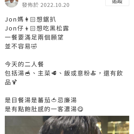
追蹤
發佈於 2022.10.20
Jon媽👩🏻想鋸扒
Jon仔👦🏻想吃黑松露
一餐要滿足兩個願望
並不容易🤣
今天的二人餐
包括湯🥣、主菜🥩、飯或意粉🍝，還有飲
品🍹
是日餐湯是蕃茄🍅忌廉湯
是有點飽肚感的一客濃湯😋