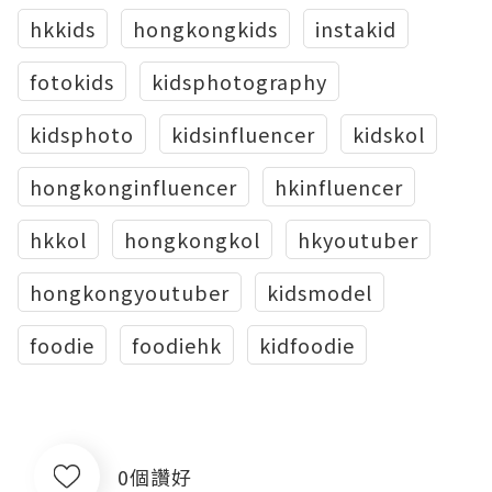
hkkids
hongkongkids
instakid
fotokids
kidsphotography
kidsphoto
kidsinfluencer
kidskol
hongkonginfluencer
hkinfluencer
hkkol
hongkongkol
hkyoutuber
hongkongyoutuber
kidsmodel
foodie
foodiehk
kidfoodie
0個讚好