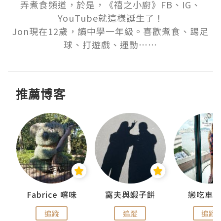
弄煮食頻道，於是，《禧之小廚》FB、IG、
YouTube就這樣誕生了！

Jon現在12歲，讀中學一年級。喜歡煮食、踢足
球、打遊戲、運動⋯⋯
推薦博客
Fabrice 嚐味
窩夫與蝦子餅
戀吃車
追蹤
追蹤
追蹤