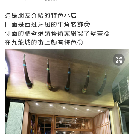
這是朋友介紹的特色小店
門面是西班牙風的牛角裝飾🤠
側面的牆壁還請藝術家繪製了壁畫🎨
在九龍城的街上頗有特色🤨