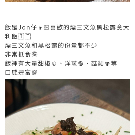
飯是Jon仔👦🏻喜歡的煙三文魚黑松露意大
利飯🇮🇹
煙三文魚和黑松露的份量都不少
非常抵食🉐
飯裡有大量甜椒🫑、洋蔥🧅、菇類🍄等
口感豐富💯