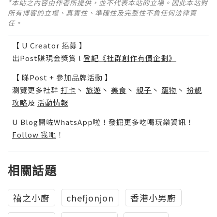
*本站之內容由作者所提供，並不代表本站的立場。因此本站對
所有博客的立場、真實性、準確性及完整性不負任何法律責
任。
【 U Creator 招募 】
出Post賺現金獎賞 l
登記《社群創作有價企劃》
【 睇Post + 參加品牌活動 】
瀏覽更多社群
打卡
丶
旅遊
丶
美食
丶
親子
丶
寵物
丶
扮靚
攻略
及
活動情報
U Blog開咗WhatsApp啦！發掘更多吃喝玩樂資訊！
Follow 我哋
！
相關話題
禧之小廚
chefjonjon
香港小男廚