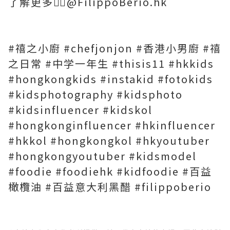
了解更多👉🏻@FilippoBerio.hk
#禧之小廚 #chefjonjon #香港小男廚 #禧
之日常 #中学一年生 #thisis11 #hkkids
#hongkongkids #instakid #fotokids
#kidsphotography #kidsphoto
#kidsinfluencer #kidskol
#hongkonginfluencer #hkinfluencer
#hkkol #hongkongkol #hkyoutuber
#hongkongyoutuber #kidsmodel
#foodie #foodiehk #kidfoodie #百益
橄欖油 #百益意大利黑醋 #filippoberio