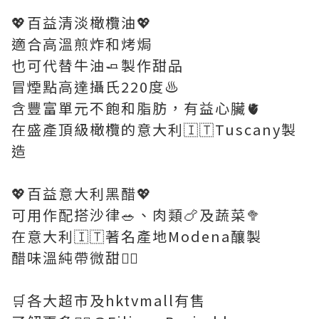
💖百益清淡橄欖油💖
適合高溫煎炸和烤焗
也可代替牛油🧈製作甜品
冒煙點高達攝氏220度♨️
含豐富單元不飽和脂肪，有益心臟🫀
在盛產頂級橄欖的意大利🇮🇹Tuscany製
造
💖百益意大利黑醋💖
可用作配搭沙律🥗、肉類🍗及蔬菜🥦
在意大利🇮🇹著名產地Modena釀製
醋味溫純帶微甜👍🏻
🛒各大超市及hktvmall有售