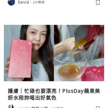
Devid
2小時前
護膚｜忙碌也要漂亮！PlusDay蘋果美
妍水陪妳喝出好氣色