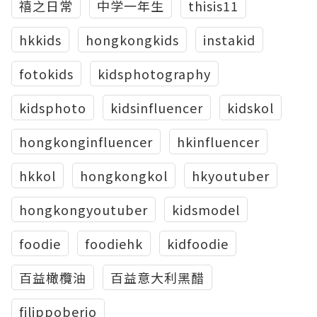
禧之日常
中学一年生
thisis11
hkkids
hongkongkids
instakid
fotokids
kidsphotography
kidsphoto
kidsinfluencer
kidskol
hongkonginfluencer
hkinfluencer
hkkol
hongkongkol
hkyoutuber
hongkongyoutuber
kidsmodel
foodie
foodiehk
kidfoodie
百益橄欖油
百益意大利黑醋
filippoberio