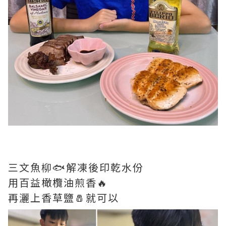
三文魚柳🐟解凍後印乾水份
用百益橄欖油煎香🔥
再灑上香草鹽🧂就可以