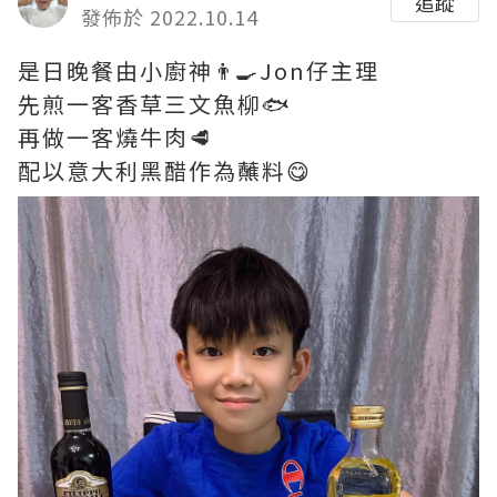
追蹤
發佈於 2022.10.14
是日晚餐由小廚神👨‍🍳Jon仔主理
先煎一客香草三文魚柳🐟
再做一客燒牛肉🥩
配以意大利黑醋作為蘸料😋