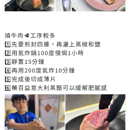
燒牛肉🥩工序較多
1️⃣先要煎封四邊，再灑上黑椒和鹽
2️⃣用氣炸鍋100度慢焗1小時
3️⃣靜置15分鐘
4️⃣再用200度氣炸10分鐘
5️⃣完成後切成薄片
6️⃣蘸百益意大利黑醋可以緩解肥膩感