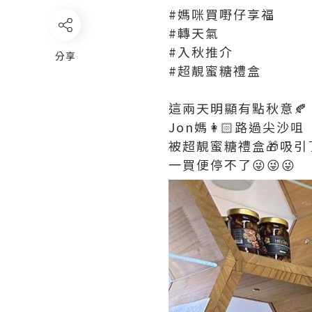
#媽咪買嘢仔享福
#轉天氣
#入秋推介
分享
#超靚蜜糖禮盒
這兩天明顯有點秋意🍂
Jon媽👩🏻路過尖沙咀
被超靚蜜糖禮盒🎁吸引
一買便停不了😜😜😜