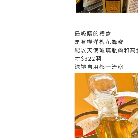
最吸睛的禮盒
是有機洋槐花蜂蜜
配以天使玻璃瓶👼和高
才$322啊
送禮自用都一流😍