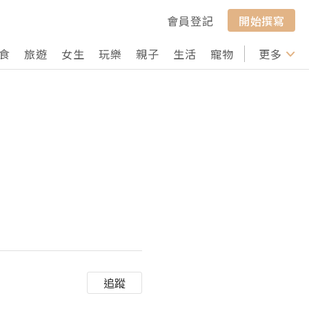
會員登記
開始撰寫
食
旅遊
女生
玩樂
親子
生活
寵物
行山
更多
打卡
追蹤