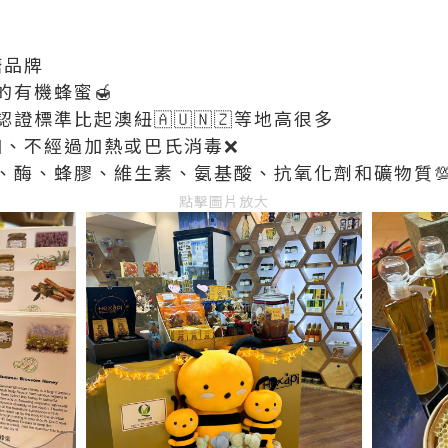
糖品牌
的有機蜂蜜🍯
認證標準比起澳紐🇦🇺🇳🇿等地高很多
添加、不經過加熱或巴氏消毒❌
、酶、蜂膠、維生素、氨基酸、抗氧化劑和礦物質
點擊圖片放大