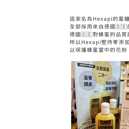
這家名為Hexapi的蜜
全部採用來自德國🇩🇪
德國🇩🇪對蜂蜜的品質
所以Hexapi堅持零
以保護蜂蜜當中的花粉