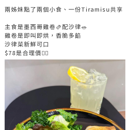
兩姊妹點了兩個小食、一份Tiramisu共享
主食是墨西哥雞卷🫔配沙律🥗
雞卷是即叫即烘，香脆多餡
沙律菜新鮮可口
$78是合理價👍🏻