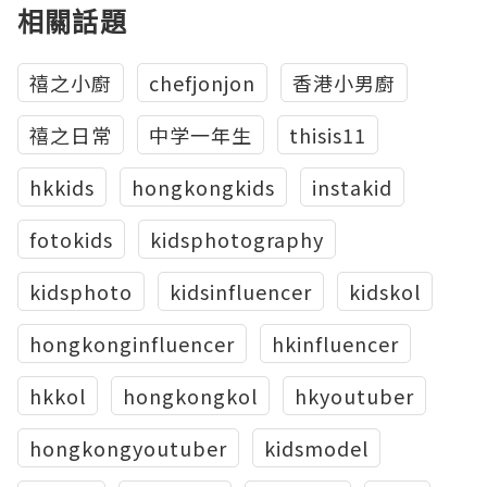
相關話題
禧之小廚
chefjonjon
香港小男廚
禧之日常
中学一年生
thisis11
hkkids
hongkongkids
instakid
fotokids
kidsphotography
kidsphoto
kidsinfluencer
kidskol
hongkonginfluencer
hkinfluencer
hkkol
hongkongkol
hkyoutuber
hongkongyoutuber
kidsmodel