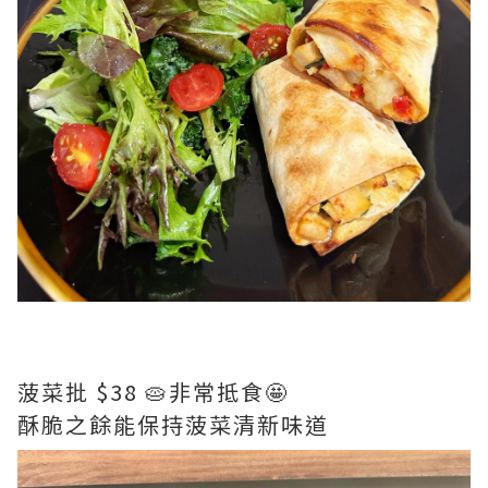
菠菜批 $38 🥧非常抵食🤩
酥脆之餘能保持菠菜清新味道