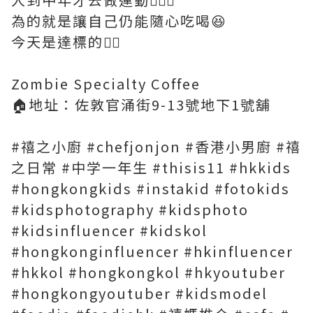
為的就是讓自己仍能隨心吃喝😆
今天是達標的✌🏻
Zombie Specialty Coffee
🏠地址：佐敦官涌街9-13號地下1號舖
#禧之小廚 #chefjonjon #香港小男廚 #禧
之日常 #中学一年生 #thisis11 #hkkids
#hongkongkids #instakid #fotokids
#kidsphotography #kidsphoto
#kidsinfluencer #kidskol
#hongkonginfluencer #hkinfluencer
#hkkol #hongkongkol #hkyoutuber
#hongkongyoutuber #kidsmodel