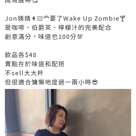
Jon姨姨👩🏻‍🦰要了Wake Up Zombie🍸
是咖啡、伯爵茶、檸檬汁的完美配合
創意滿分，味道也100分💯
飲品各$48
賣點在於味道和配搭
不sell大大杯
但很適合慵懶地度過一兩小時😎