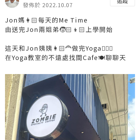
追蹤
發佈於 2022.10.07
Jon媽👩🏻每天的Me Time
由送完Jon兩姐弟🧒🏻👦🏻上學開始
這天和Jon姨姨👩🏻‍🦰做完Yoga🧘🏻‍♀️
在Yoga教室的不遠處找間Cafe🍽️聊聊天