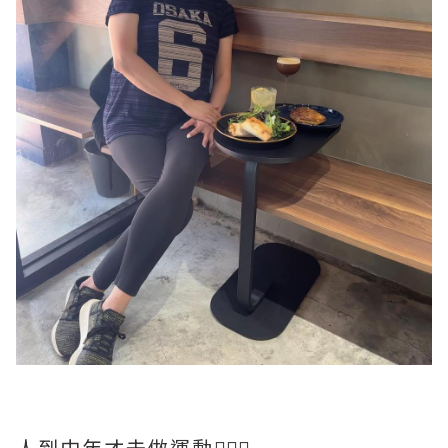
人到中年才去做運動🧘🏻‍♀️