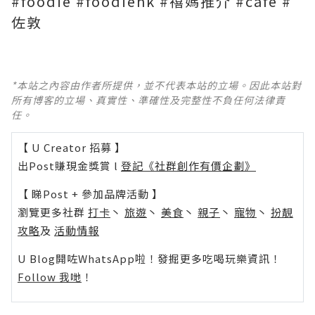
#foodie #foodiehk #禧媽推介 #cafe #
佐敦
*本站之內容由作者所提供，並不代表本站的立場。因此本站對
所有博客的立場、真實性、準確性及完整性不負任何法律責
任。
【 U Creator 招募 】
出Post賺現金獎賞 l
登記《社群創作有價企劃》
【 睇Post + 參加品牌活動 】
瀏覽更多社群
打卡
丶
旅遊
丶
美食
丶
親子
丶
寵物
丶
扮靚
攻略
及
活動情報
U Blog開咗WhatsApp啦！發掘更多吃喝玩樂資訊！
Follow 我哋
！