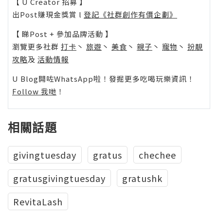
【 U Creator 招募 】
出Post賺現金獎賞 l
登記《社群創作有價企劃》
【 睇Post + 參加品牌活動 】
瀏覽更多社群
打卡
丶
旅遊
丶
美食
丶
親子
丶
寵物
丶
扮靚
攻略
及
活動情報
U Blog開咗WhatsApp啦！發掘更多吃喝玩樂資訊！
Follow 我哋
！
相關話題
givingtuesday
gratus
chechee
gratusgivingtuesday
gratushk
RevitaLash