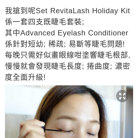
我搶到呢Set RevitaLash Holiday Kit
係一套四支既睫毛套裝;
其中Advanced Eyelash Conditioner
係針對短幼; 稀疏; 易斷等睫毛問題!
每晚只需好似畫眼線咁塗響睫毛根部,
慢慢就會發現睫毛長度; 捲曲度; 濃密
度全面升級!