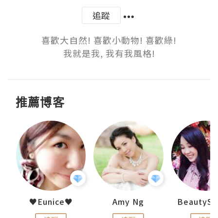
追蹤
喜歡大自然! 喜歡小動物! 喜歡綠!

我就是我, 我有我風格!
推薦博客
h 夏沫
♥Eunice♥
Amy Ng