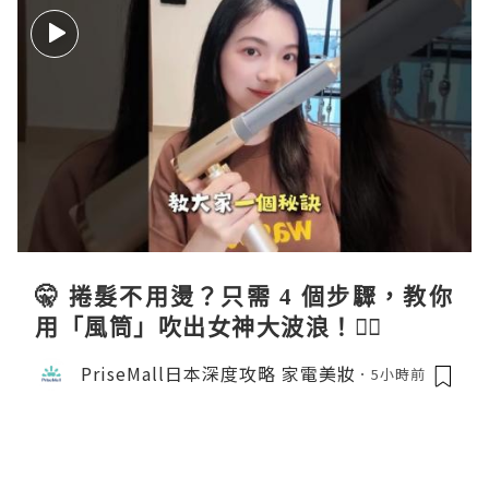
🤫 捲髮不用燙？只需 4 個步驟，教你
用「風筒」吹出女神大波浪！💇‍♀️
PriseMall日本深度攻略 家電美妝
5小時前