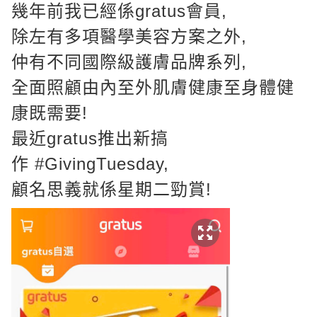
幾年前我已經係
gratus
會員,
除左有多項醫學美容方案之外,
仲有不同國際級護膚品牌系列,
全面照顧由內至外肌膚健康至身體健
康既需要!
最近
gratus
推出新搞
作
#GivingTuesday
,
顧名思義就係星期二勁賞!