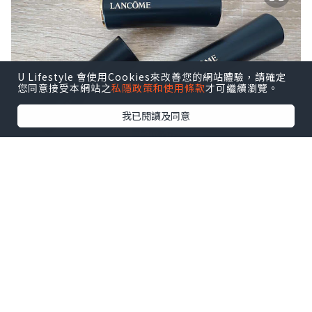
U Lifestyle 會使用Cookies來改善您的網站體驗，請確定
您同意接受本網站之
私隱政策和使用條款
才可繼續瀏覽。
我已閱讀及同意
今次為大家介紹Lancome L’Absolu
Rouge瑰麗唇膏!
由法國製造既高級訂製唇膏,
型格又時尚, 配合亮金圈環設計,
包裝打造奢華感!