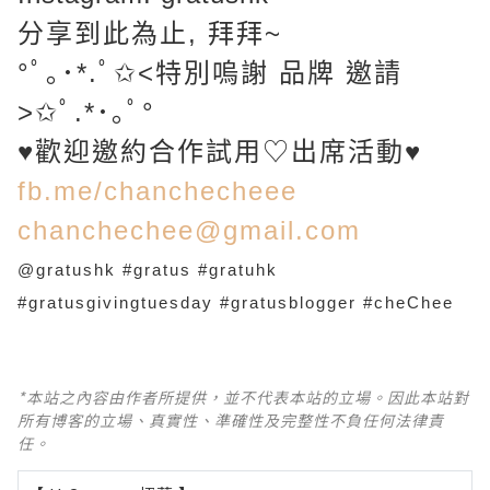
分享到此為止, 拜拜~
°ﾟ｡･*.ﾟ✩˂特別嗚謝 品牌 邀請
˃✩ﾟ.*･｡ﾟ°
♥歡迎邀約合作試用♡出席活動♥
fb.me/chanchecheee
chanchechee@gmail.com
@gratushk #gratus #gratuhk
#gratusgivingtuesday #gratusblogger #cheChee
*本站之內容由作者所提供，並不代表本站的立場。因此本站對
所有博客的立場、真實性、準確性及完整性不負任何法律責
任。