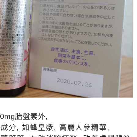
0mg胎盤素外,
分, 如蜂皇漿, 高麗人參精華,