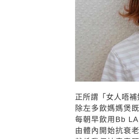
正所謂「女人唔補
除左多飲媽媽煲既
每朝早飲用Bb LA
由體內開始抗衰老