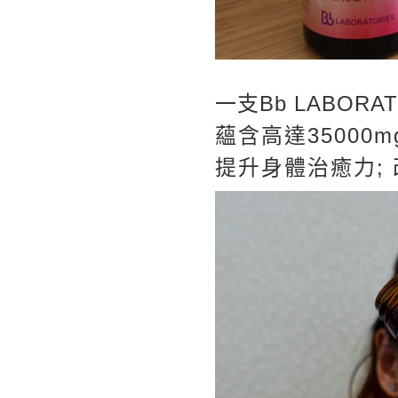
一支Bb LABORA
蘊含高達35000
提升身體治癒力; 