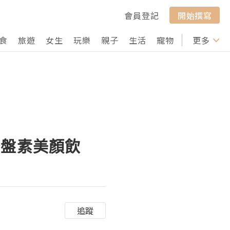
會員登記
開始撰寫
食
旅遊
女生
玩樂
親子
生活
寵物
行山
更多
打卡
S胎盤素美顏飲
追蹤