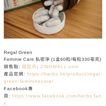
Regal Green
Feminie Care 私密淨 (1盒60粒/每粒330亳克)
銷售點:
屈臣氏
;
ZINOMALL.com
產品官網:
https://herbs.hk/product/regal-
green-femininecare/
Facebook專
頁:
https://www.facebook.com/herbs.fan
s