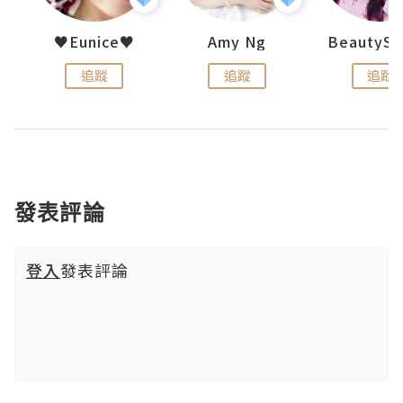
h 夏沫
♥Eunice♥
Amy Ng
追蹤
追蹤
追蹤
發表評論
登入
發表評論