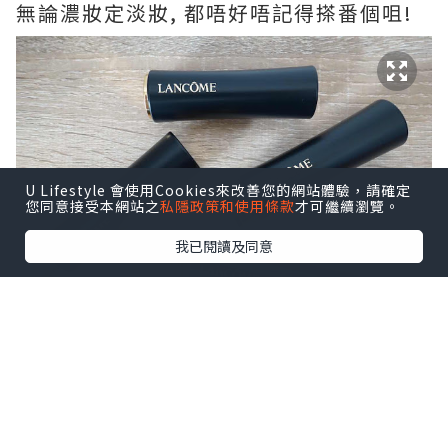
無論濃妝定淡妝, 都唔好唔記得搽番個咀!
U Lifestyle 會使用Cookies來改善您的網站體驗，請確定
您同意接受本網站之
私隱政策和使用條款
才可繼續瀏覽。
我已閱讀及同意
今次為大家介紹Lancome L’Absolu
Rouge瑰麗唇膏!
由法國製造既高級訂製唇膏,