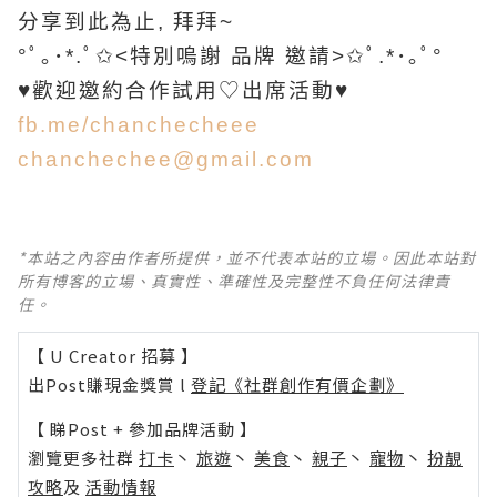
分享到此為止, 拜拜~
°ﾟ｡･*.ﾟ✩˂特別嗚謝 品牌 邀請˃✩ﾟ.*･｡ﾟ°
♥歡迎邀約合作試用♡出席活動♥
fb.me/chanchecheee
chanchechee@gmail.com
*本站之內容由作者所提供，並不代表本站的立場。因此本站對
所有博客的立場、真實性、準確性及完整性不負任何法律責
任。
【 U Creator 招募 】
出Post賺現金獎賞 l
登記《社群創作有價企劃》
【 睇Post + 參加品牌活動 】
瀏覽更多社群
打卡
丶
旅遊
丶
美食
丶
親子
丶
寵物
丶
扮靚
攻略
及
活動情報