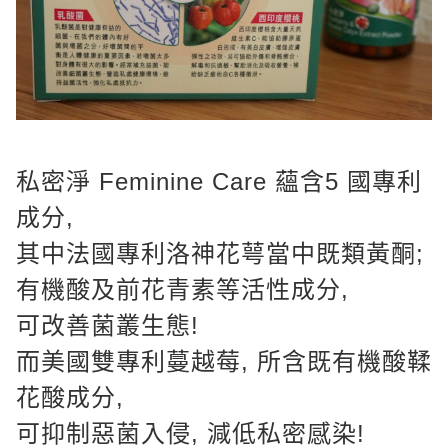
私密淨 Feminine Care 蘊含5 國專利
成分,
其中法國專利洛神花萼當中既類黃酮;
有機酸及前花青素等活性成分,
可改善菌叢生態!
而美國雙專利蔓越莓, 所含既有機酸鞣
花酸成分,
可抑制惡菌入侵, 減低私密感染!