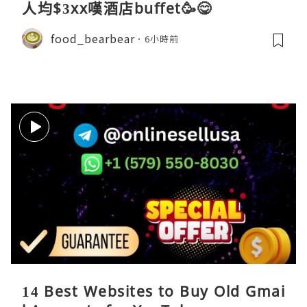
人均$3xx嘆酒店buffet🥳😋
food_bearbear
6小時前
14 Best Websites to Buy Old Gmai