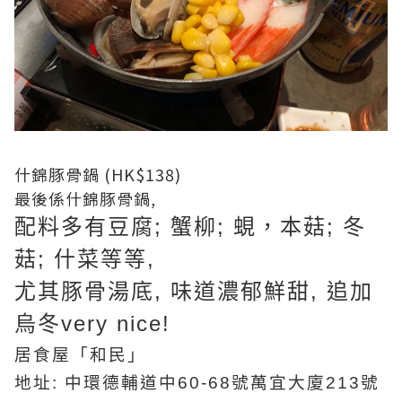
什錦豚骨鍋 (HK$138)
最後係什錦豚骨鍋,
配料多有豆腐; 蟹柳; 蜆，本菇; 冬
菇; 什菜等等,
尤其豚骨湯底, 味道濃郁鮮甜, 追加
烏冬very nice!
居食屋「和民」
地址: 中環德輔道中60-68號萬宜大廈213號