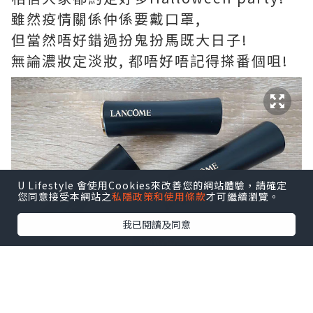
雖然疫情關係仲係要戴口罩,
但當然唔好錯過扮鬼扮馬既大日子!
無論濃妝定淡妝, 都唔好唔記得搽番個咀!
U Lifestyle 會使用Cookies來改善您的網站體驗，請確定
您同意接受本網站之
私隱政策和使用條款
才可繼續瀏覽。
我已閱讀及同意
今次為大家介紹Lancome L’Absolu