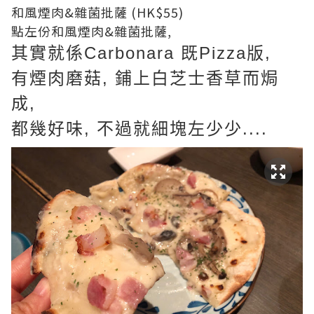
和風煙肉&雜菌批薩 (HK$55)
點左份和風煙肉&雜菌批薩,
其實就係Carbonara 既Pizza版,
有煙肉磨菇, 鋪上白芝士香草而焗
成,
都幾好味, 不過就細塊左少少....