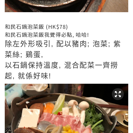
和民石鍋泡菜飯 (HK$78)
和民石鍋泡菜飯我覺得必點, 哈哈!
除左外形吸引, 配以豬肉; 泡菜; 紫
菜絲; 鷄蛋,
以石鍋保持溫度, 混合配菜一齊撈
起, 就係好味!