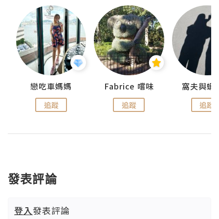
戀吃車媽媽
Fabrice 嚐味
窩夫與蝦
追蹤
追蹤
追蹤
發表評論
登入
發表評論