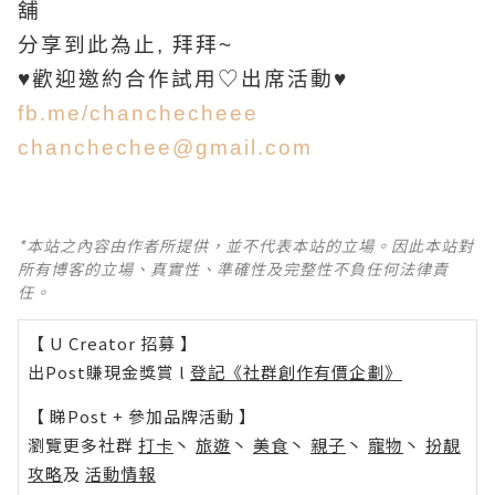
舖
分享到此為止, 拜拜~
♥歡迎邀約合作試用♡出席活動♥
fb.me/chanchecheee
chanchechee@gmail.com
*本站之內容由作者所提供，並不代表本站的立場。因此本站對
所有博客的立場、真實性、準確性及完整性不負任何法律責
任。
【 U Creator 招募 】
出Post賺現金獎賞 l
登記《社群創作有價企劃》
【 睇Post + 參加品牌活動 】
瀏覽更多社群
打卡
丶
旅遊
丶
美食
丶
親子
丶
寵物
丶
扮靚
攻略
及
活動情報