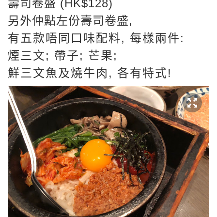
壽司卷盛 (HK$128)
另外仲點左份壽司卷盛,
有五款唔同口味配料, 每樣兩件:
煙三文; 帶子; 芒果;
鮮三文魚及燒牛肉, 各有特式!