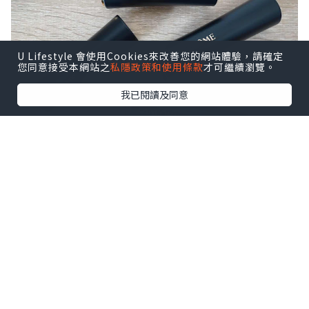
U Lifestyle 會使用Cookies來改善您的網站體驗，請確定
您同意接受本網站之
私隱政策和使用條款
才可繼續瀏覽。
我已閱讀及同意
今次為大家介紹Lancome L’Absolu
Rouge瑰麗唇膏!
由法國製造既高級訂製唇膏,
型格又時尚, 配合亮金圈環設計,
包裝打造奢華感!