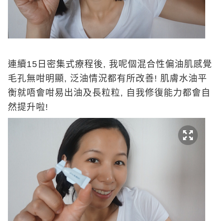
連續15日密集式療程後, 我呢個混合性偏油肌感覺
毛孔無咁明顯, 泛油情況都有所改善! 肌膚水油平
衡就唔會咁易出油及長粒粒, 自我修復能力都會自
然提升啦!