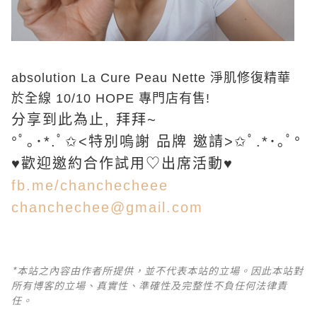
absolution La Cure Peau Nette 淨肌修復精華
於全線 10/10 HOPE 專門店有售!
分享到此為止, 拜拜~
°ﾟ｡･*.ﾟ✩˂特別嗚謝 品牌 邀請˃✩ﾟ.*･｡ﾟ°
♥歡迎邀約合作試用♡出席活動♥
fb.me/chanchecheee
chanchechee@gmail.com
*本站之內容由作者所提供，並不代表本站的立場。因此本站對
所有博客的立場、真實性、準確性及完整性不負任何法律責
任。