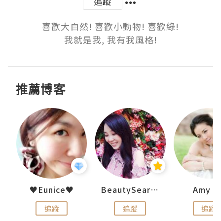
追蹤
喜歡大自然! 喜歡小動物! 喜歡綠!

我就是我, 我有我風格!
推薦博客
h 夏沫
♥Eunice♥
BeautySearch
Amy N
追蹤
追蹤
追蹤