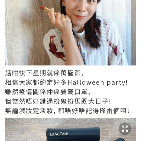
話咁快下星期就係萬聖節,
相信大家都約定好多Halloween party!
雖然疫情關係仲係要戴口罩,
但當然唔好錯過扮鬼扮馬既大日子!
無論濃妝定淡妝, 都唔好唔記得搽番個咀!