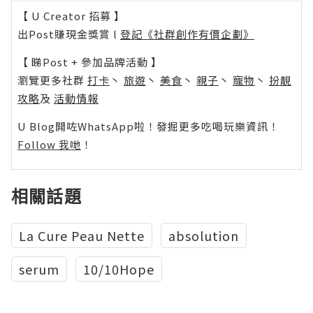
【 U Creator 招募 】
出Post賺現金獎賞 l
登記《社群創作有價企劃》
【 睇Post + 參加品牌活動 】
瀏覽更多社群
打卡
丶
旅遊
丶
美食
丶
親子
丶
寵物
丶
扮靚
攻略
及
活動情報
U Blog開咗WhatsApp啦！發掘更多吃喝玩樂資訊！
Follow 我哋
！
相關話題
La Cure Peau Nette
absolution
serum
10/10Hope