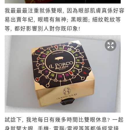
我最最最注重就係雙眼, 因為眼部肌膚真係好容
易出賣年紀, 眼睛有無神; 黑眼圈; 細紋乾紋等
等, 都好影響別人對你既印象!
試諗下, 我地每日有幾多時間比雙眼休息? 一起
身就擘大眼, 手機; 電腦/電視等等都係經常接