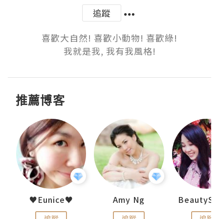
追蹤
喜歡大自然! 喜歡小動物! 喜歡綠!

我就是我, 我有我風格!
推薦博客
h 夏沫
♥Eunice♥
Amy Ng
追蹤
追蹤
追蹤