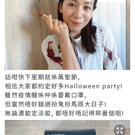
話咁快下星期就係萬聖節,
相信大家都約定好多Halloween party!
雖然疫情關係仲係要戴口罩,
但當然唔好錯過扮鬼扮馬既大日子!
無論濃妝定淡妝, 都唔好唔記得搽番個咀!