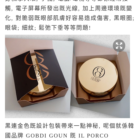
觸, 電子屏幕所發出既光線, 加上周邊環境既變
化, 對脆弱既眼部肌膚好容易造成傷害, 黑眼圈;
眼袋; 細紋; 鬆弛下垂等等問題!
黑連金色既設計包裝帶來一點神秘, 呢個就係韓
國品牌 GOBDI GOUN 既 IL PORCO