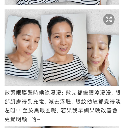
敷緊眼膜既時候涼浸浸; 敷完都繼續涼浸浸, 眼
部肌膚得到充電, 減去浮腫, 眼紋幼紋都覺得淡
左呀!! 至於黑眼圈呢, 若果我早訓果晚改善會
更覺明顯, 哈~