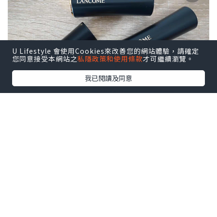
U Lifestyle 會使用Cookies來改善您的網站體驗，請確定
您同意接受本網站之
私隱政策和使用條款
才可繼續瀏覽。
我已閱讀及同意
今次為大家介紹Lancome L’Absolu
Rouge瑰麗唇膏!
由法國製造既高級訂製唇膏,
型格又時尚, 配合亮金圈環設計,
包裝打造奢華感!