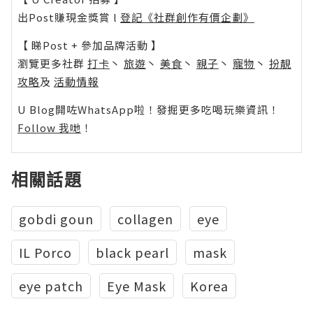
出Post賺現金獎賞 l
登記《社群創作有價企劃》
【 睇Post + 參加品牌活動 】
瀏覽更多社群
打卡
丶
旅遊
丶
美食
丶
親子
丶
寵物
丶
扮靚
攻略
及
活動情報
U Blog開咗WhatsApp啦！發掘更多吃喝玩樂資訊！
Follow 我哋
！
相關話題
gobdi goun
collagen
eye
IL Porco
black pearl
mask
eye patch
Eye Mask
Korea