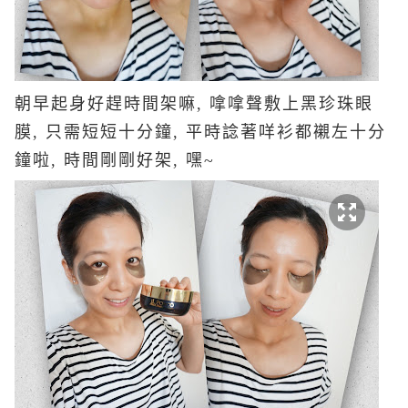
朝早起身好趕時間架嘛, 嗱嗱聲敷上黑珍珠眼
膜, 只需短短十分鐘, 平時諗著咩衫都襯左十分
鐘啦, 時間剛剛好架, 嘿~