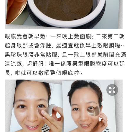
眼膜我會朝早敷! 一來晚上敷面膜; 二來第二朝
起身眼部或會浮腫, 最適宜就係早上敷眼膜啦~
黑珍珠眼膜非常貼服, 且一敷上眼部就瞬間充滿
清涼感, 超舒服! 唯一係腰果型眼膜彎度可以延
長, 咁就可以敷晒整個眼底啦~