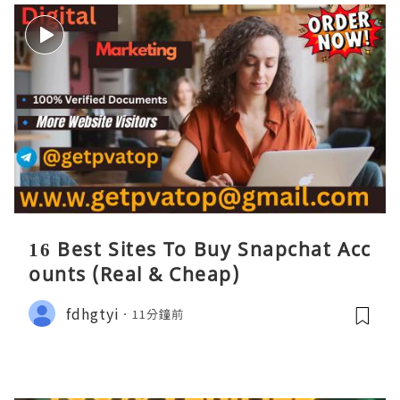
16 Best Sites To Buy Snapchat Acc
ounts (Real & Cheap)
fdhgtyi
11分鐘前