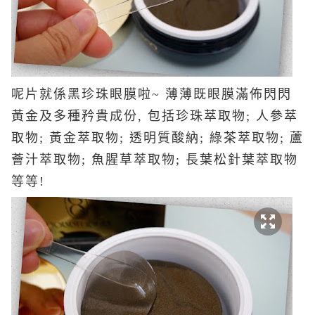
呢片就係黑珍珠眼膜啦~ 薄薄既眼膜滿佈閃閃
黃金及多種矜貴成份, 包括珍珠萃取物; 人參萃
取物; 黃金萃取物; 透明質酸納; 綠茶萃取物; 蘆
薈汁萃取物; 魚腥草萃取物; 長葉松針葉萃取物
等等!