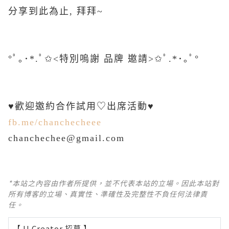
分享到此為止, 拜拜~
°ﾟ｡･*.ﾟ✩˂特別嗚謝 品牌 邀請˃✩ﾟ.*･｡ﾟ°
♥歡迎邀約合作試用♡出席活動♥
fb.me/chanchecheee
chanchechee@gmail.com
*本站之內容由作者所提供，並不代表本站的立場。因此本站對
所有博客的立場、真實性、準確性及完整性不負任何法律責
任。
【 U Creator 招募 】