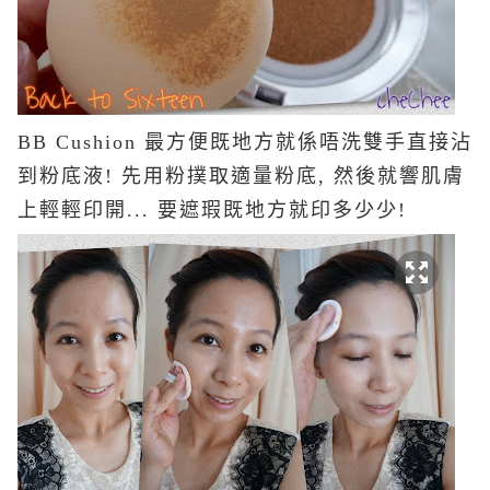
BB Cushion 最方便既地方就係唔洗雙手直接沾
到粉底液! 先用粉撲取適量粉底, 然後就響肌膚
上輕輕印開... 要遮瑕既地方就印多少少!