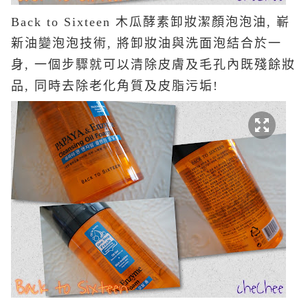
Back to Sixteen 木瓜酵素卸妝潔顏泡泡油, 嶄
新油變泡泡技術, 將卸妝油與洗面泡結合於一
身, 一個步驟就可以清除皮膚及毛孔內既殘餘妝
品, 同時去除老化角質及皮脂污垢!