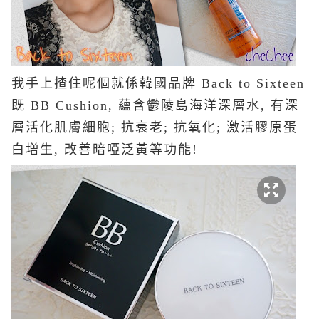
我手上揸住呢個就係韓國品牌 Back to Sixteen
既 BB Cushion, 蘊含鬱陵島海洋深層水, 有深
層活化肌膚細胞; 抗衰老; 抗氧化; 激活膠原蛋
白増生, 改善暗啞泛黃等功能!