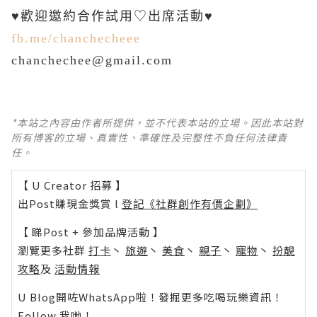
♥歡迎邀約合作試用♡出席活動♥
fb.me/chanchecheee
chanchechee@gmail.com
*本站之內容由作者所提供，並不代表本站的立場。因此本站對
所有博客的立場、真實性、準確性及完整性不負任何法律責
任。
【 U Creator 招募 】
出Post賺現金獎賞 l
登記《社群創作有價企劃》
【 睇Post + 參加品牌活動 】
瀏覽更多社群
打卡
丶
旅遊
丶
美食
丶
親子
丶
寵物
丶
扮靚
攻略
及
活動情報
U Blog開咗WhatsApp啦！發掘更多吃喝玩樂資訊！
Follow 我哋
！