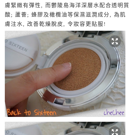
膚緊緻有彈性, 而鬱陵島海洋深層水配合透明質
酸; 蘆薈; 蜂膠及橄欖油等保濕滋潤成分, 為肌
膚注水, 改善乾燥脫皮, 令妝容更貼服!