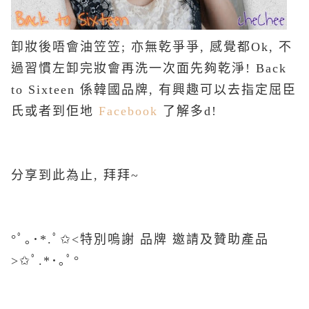
卸妝後唔會油笠笠; 亦無乾爭爭, 感覺都Ok, 不
過習慣左卸完妝會再洗一次面先夠乾淨! Back
to Sixteen 係韓國品牌, 有興趣可以去指定屈臣
氏或者到佢地
Facebook
了解多d!
分享到此為止, 拜拜~
°ﾟ｡･*.ﾟ✩˂特別嗚謝 品牌 邀請及贊助產品
˃✩ﾟ.*･｡ﾟ°