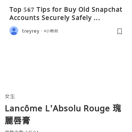
Top 567 Tips for Buy Old Snapchat
Accounts Securely Safely ...
treyrey
4小時前
女生
Lancôme L'Absolu Rouge 瑰
麗唇膏