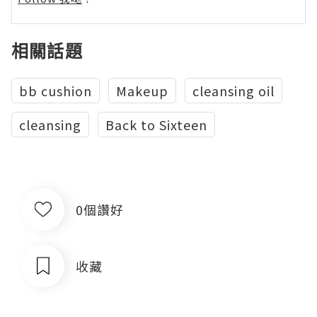
相關話題
bb cushion
Makeup
cleansing oil
cleansing
Back to Sixteen
0個讚好
收藏