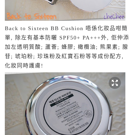
Back to Sixteen BB Cushion 唔係化妝品咁簡
單, 除左有基本防曬 SPF50+ PA+++外, 佢仲添
加左透明質酸; 蘆薈; 蜂膠; 橄欖油; 熊果素; 腺
苷; 琥珀粉; 珍珠粉及紅寶石粉等等成份配方,
化妝同時護膚!