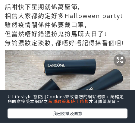
話咁快下星期就係萬聖節,
相信大家都約定好多Halloween party!
雖然疫情關係仲係要戴口罩,
但當然唔好錯過扮鬼扮馬既大日子!
無論濃妝定淡妝, 都唔好唔記得搽番個咀!
U Lifestyle 會使用Cookies來改善您的網站體驗，請確定
您同意接受本網站之
私隱政策和使用條款
才可繼續瀏覽。
我已閱讀及同意