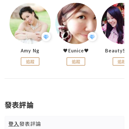
h 夏沫
Amy Ng
♥Eunice♥
追蹤
追蹤
追蹤
發表評論
登入
發表評論