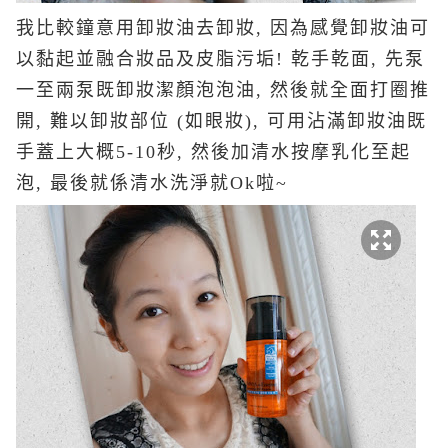
我比較鐘意用卸妝油去卸妝, 因為感覺卸妝油可
以黏起並融合妝品及皮脂污垢! 乾手乾面, 先泵
一至兩泵既卸妝潔顏泡泡油, 然後就全面打圈推
開, 難以卸妝部位 (如眼妝), 可用沾滿卸妝油既
手蓋上大概5-10秒, 然後加清水按摩乳化至起
泡, 最後就係清水洗淨就Ok啦~