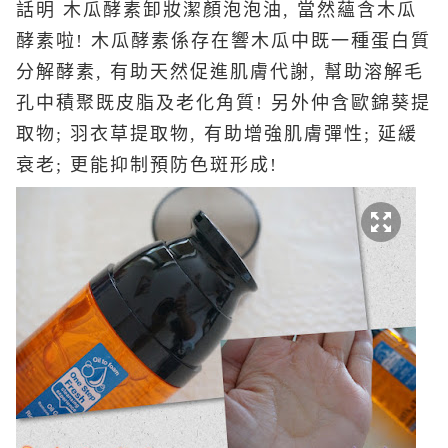
話明 木瓜酵素卸妝潔顏泡泡油, 當然蘊含木瓜
酵素啦! 木瓜酵素係存在響木瓜中既一種蛋白質
分解酵素, 有助天然促進肌膚代謝, 幫助溶解毛
孔中積聚既皮脂及老化角質! 另外仲含歐錦葵提
取物; 羽衣草提取物, 有助增強肌膚彈性; 延緩
衰老; 更能抑制預防色斑形成!