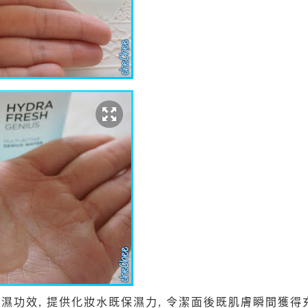
 3 合1 保濕功效, 提供化妝水既保濕力, 令潔面後既肌膚瞬間