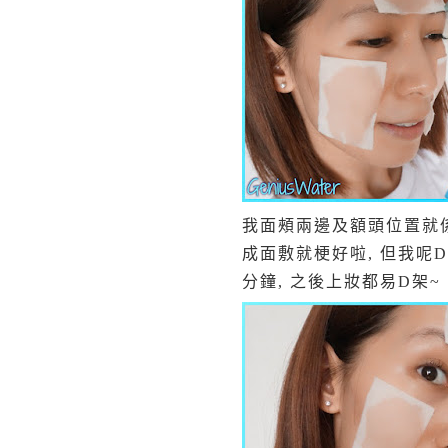
我面頰兩邊及額頭位置就係出
成面敷就梗好啦, 但我呢D趕
分鐘, 之後上妝都易D架~