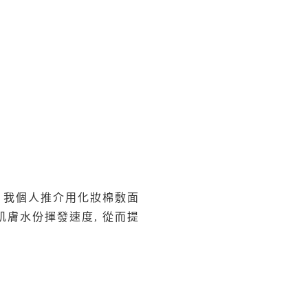
得! 我個人推介用化妝棉敷面
肌膚水份揮發速度, 從而提