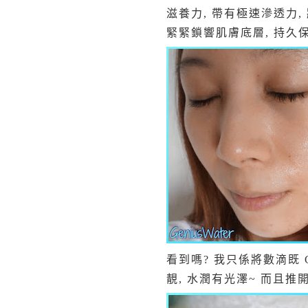
滋養力, 帶有極速滲透力,
緊緊鎖響肌膚底層, 持久保
看到嗎? 我只係將數滴既 G
靚, 水潤有光澤~ 而且推