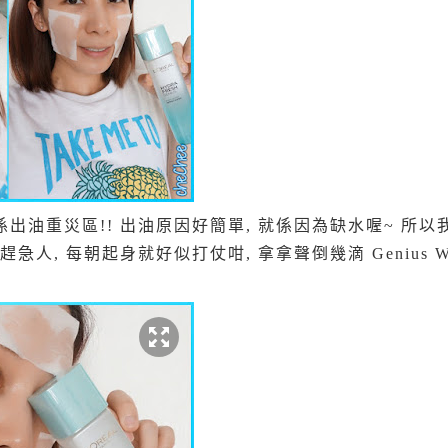
油重災區!! 出油原因好簡單, 就係因為缺水喔~ 所以我
急人, 每朝起身就好似打仗咁, 拿拿聲倒幾滴 Genius Wa