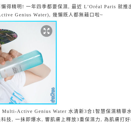
得精明! 一年四季都要保濕, 最近 L’Oréal Paris
i-Active Genius Water), 幾懶既人都無藉口啦~
rafresh Multi-Active Genius Water 水清新3合1智
科技, 一抺即爆水, 響肌膚上釋放3重保濕力, 為肌膚打