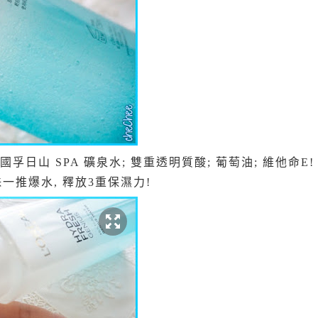
豐富法國孚日山 SPA 礦泉水; 雙重透明質酸; 葡萄油; 維他命
一推爆水, 釋放3重保濕力!