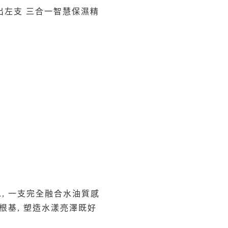
 就推出左支 三合一智慧保濕精
慧保濕精華水, 一支完全融合水油質感
好根基, 塑造水漾亮澤既好