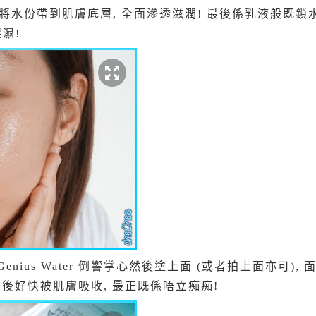
 將水份帶到肌膚底層, 全面滲透滋潤! 最後係乳液般既鎖
濕!
enius Water 倒響掌心然後塗上面 (或者拍上面亦可)
開後好快被肌膚吸收, 最正既係唔立痴痴!