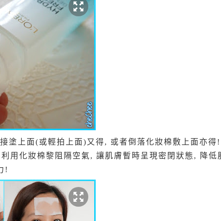
最正既係直接塗上面(或輕拍上面)又得, 或者倒落化妝棉敷上面亦
, 利用化妝棉黎阻隔空氣, 讓肌膚暫時呈現密閉狀態, 降低
!