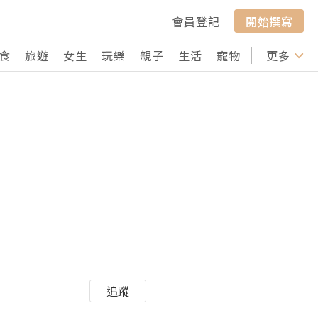
會員登記
開始撰寫
食
旅遊
女生
玩樂
親子
生活
寵物
行山
更多
打卡
追蹤