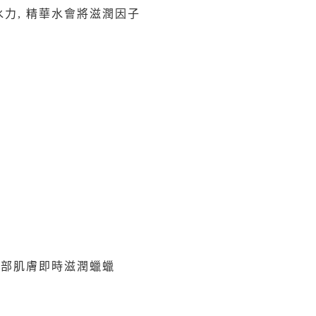
水力, 精華水會將滋潤因子
, 面部肌膚即時滋潤蠟蠟