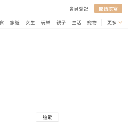
會員登記
開始撰寫
食
旅遊
女生
玩樂
親子
生活
寵物
行山
更多
打卡
追蹤