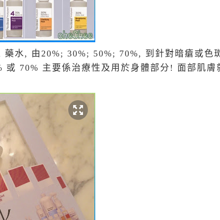
eel 藥水, 由20%; 30%; 50%; 70%, 到針對暗
 50% 或 70% 主要係治療性及用於身體部分! 面部肌膚就