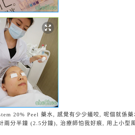
stem 20% Peel 藥水, 感覺有少少蟻咬, 呢個
分半鐘 (2.5分鐘), 治療師怕我好痕, 用上小型