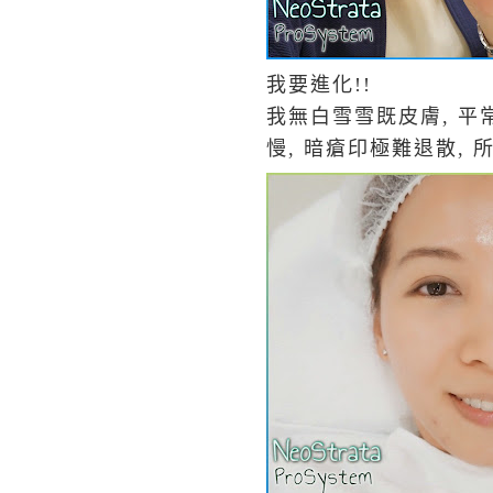
我要進化!!
我無白雪雪既皮膚, 平
慢, 暗瘡印極難退散,