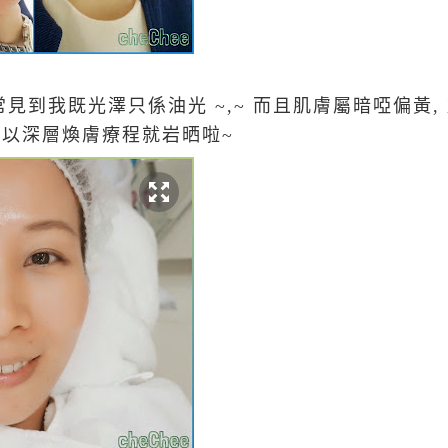
常見到我既光澤只係油光 ~,~ 而且肌膚屬暗啞偏黃
 所以深層煥膚療程就岩晒啦~