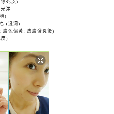
即係死皮)
欠光澤
胞)
疤 (淺洞)
斑; 膚色偏黃; 皮膚發炎後)
感度)