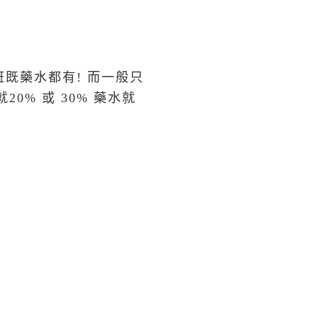
瘡或色斑既藥水都有! 而一般只
20% 或 30% 藥水就