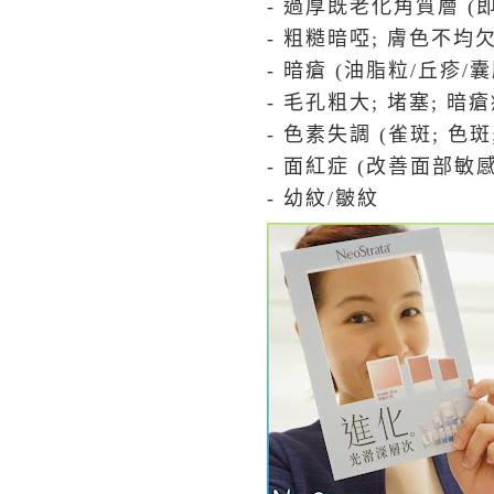
- 過厚既老化角質層 (
- 粗糙暗啞; 膚色不均
- 暗瘡 (油脂粒/丘疹/囊
- 毛孔粗大; 堵塞; 暗瘡
- 色素失調 (雀斑; 色
- 面紅症 (改善面部敏
- 幼紋/皺紋