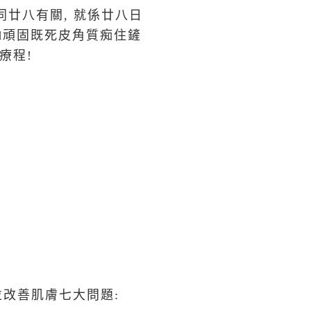
同廿八有關, 就係廿八日
有d頑固既死皮角質痴住鏟
療程!
對並改善肌膚七大問題: