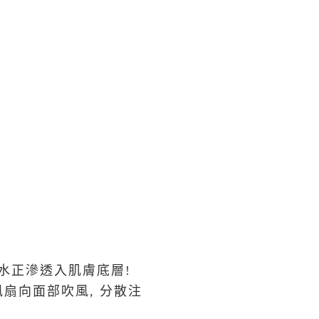
就係藥水正滲透入肌膚底層!
風扇向面部吹風, 分散注