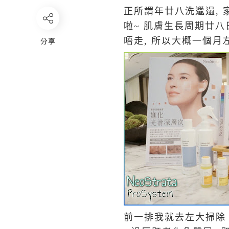
正所謂年廿八洗邋遢, 
啦~ 肌膚生長周期廿八
分享
唔走, 所以大概一個月左
前一排我就去左大掃除 -