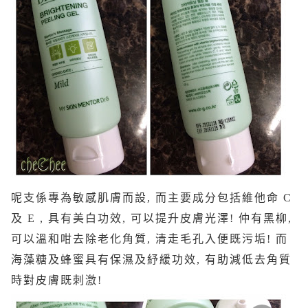
呢支係專為敏感肌膚而設, 而主要成分包括維他命 C
及 E , 具有美白功效, 可以提升皮膚光澤! 仲有黑柳,
可以溫和咁去除老化角質, 清走毛孔入便既污垢! 而
海藻糖及蜂蜜具有保濕及紓緩功效, 有助減低去角質
時對皮膚既刺激!