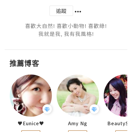
追蹤
喜歡大自然! 喜歡小動物! 喜歡綠!

我就是我, 我有我風格!
推薦博客
h 夏沫
♥Eunice♥
Amy Ng