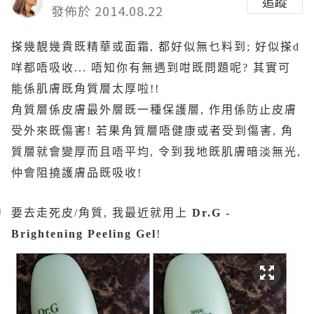
追蹤
發佈於 2014.08.22
搽幾靚幾貴既精華或面霜, 都好似無乜料到; 好似搽d
咩都唔吸收... 唔知你有無遇到咁既問題呢? 其實可
能係肌膚既角質層太厚啦!!
角質層係皮膚最外層既一種保護層, 作用係防止皮膚
受外來既傷害! 若果角質層唔健康或者受到傷害, 角
質層就會變厚而且唔平均, 令到我地既肌膚暗淡無光,
仲會阻撓護膚品既吸收!
要去走死皮/角質, 我最近就用上
Dr.G -
Brightening Peeling Gel
!