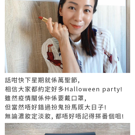
話咁快下星期就係萬聖節,
相信大家都約定好多Halloween party!
雖然疫情關係仲係要戴口罩,
但當然唔好錯過扮鬼扮馬既大日子!
無論濃妝定淡妝, 都唔好唔記得搽番個咀!