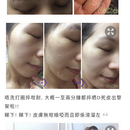
唔洗打圈捽咁耐, 大概一至兩分鐘都捽晒D死皮出黎
架啦!!
睇下! 睇下! 皮膚無咁暗啞而且即係滑溜左 ^^