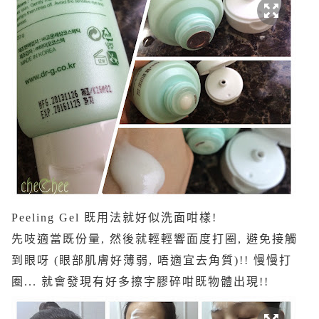
Peeling Gel 既用法就好似洗面咁樣!
先吱適當既份量, 然後就輕輕響面度打圈, 避免接觸
到眼呀 (眼部肌膚好薄弱, 唔適宜去角質)!! 慢慢打
圈... 就會發現有好多擦字膠碎咁既物體出現!!