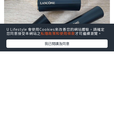
U Lifestyle 會使用Cookies來改善您的網站體驗，請確定
您同意接受本網站之
私隱政策和使用條款
才可繼續瀏覽。
我已閱讀及同意
今次為大家介紹Lancome L’Absolu
Rouge瑰麗唇膏!
由法國製造既高級訂製唇膏,
型格又時尚, 配合亮金圈環設計,
包裝打造奢華感!