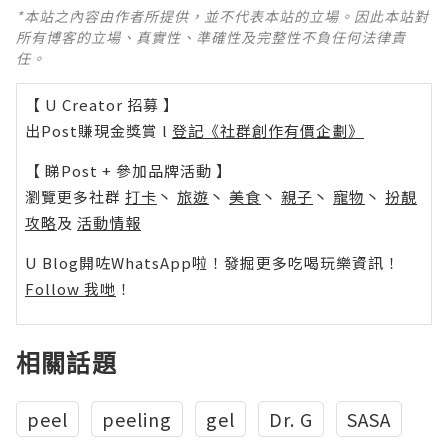
*本站之內容由作者所提供，並不代表本站的立場。因此本站對
所有博客的立場、真實性、準確性及完整性不負任何法律責
任。
【 U Creator 招募 】
出Post賺現金獎賞 l
登記《社群創作有價企劃》
【 睇Post + 參加品牌活動 】
瀏覽更多社群
打卡
丶
旅遊
丶
美食
丶
親子
丶
寵物
丶
扮靚
攻略
及
活動情報
U Blog開咗WhatsApp啦！發掘更多吃喝玩樂資訊！
Follow 我哋
！
相關話題
peel
peeling
gel
Dr. G
SASA