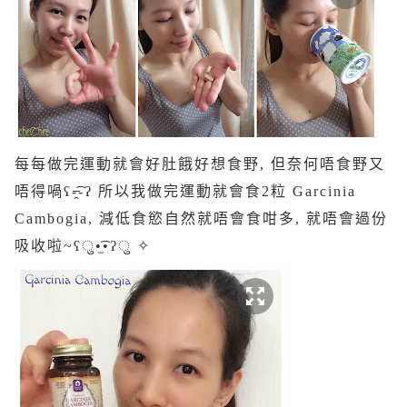
每每做完運動就會好肚餓好想食野, 但奈何唔食野又
唔得喎ʕ-͏̶̶̶̯͡-ʔ 所以我做完運動就會食2粒 Garcinia
Cambogia, 減低食慾自然就唔會食咁多, 就唔會過份
吸收啦~ʕु•̫͡•ʔु ✧