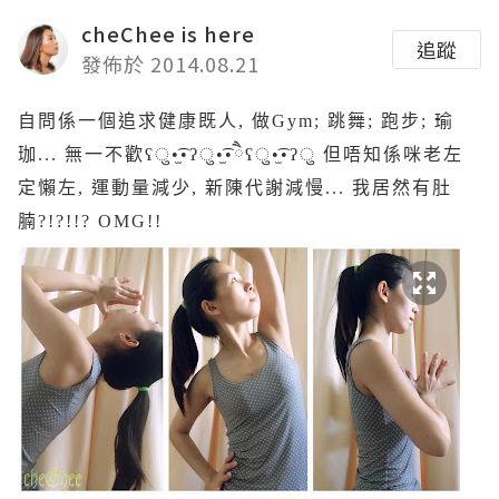
cheChee is here
追蹤
發佈於 2014.08.21
自問係一個追求健康既人, 做Gym; 跳舞; 跑步; 瑜
珈... 無一不歡ʕु•̫͡•ʔु•̫͡•ཻʕु•̫͡•ʔु 但唔知係咪老左
定懶左, 運動量減少, 新陳代謝減慢... 我居然有肚
腩?!?!!? OMG!!