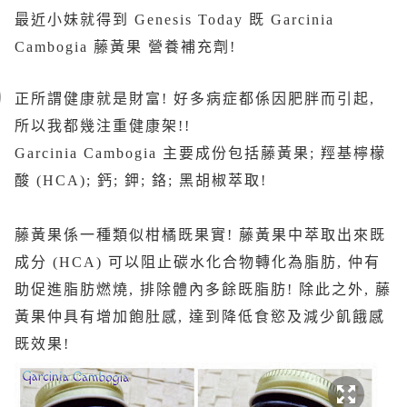
最近小妹就得到 Genesis Today 既 Garcinia
Cambogia 藤黃果 營養補充劑!
正所謂健康就是財富! 好多病症都係因肥胖而引起,
所以我都幾注重健康架!!
Garcinia Cambogia 主要成份包括藤黃果; 羥基檸檬
酸 (HCA); 鈣; 鉀; 鉻; 黑胡椒萃取!
藤黃果係一種類似柑橘既果實! 藤黃果中萃取出來既
成分 (HCA) 可以阻止碳水化合物轉化為脂肪, 仲有
助促進脂肪燃燒, 排除體內多餘既脂肪! 除此之外, 藤
黃果仲具有增加飽肚感, 達到降低食慾及減少飢餓感
既效果!