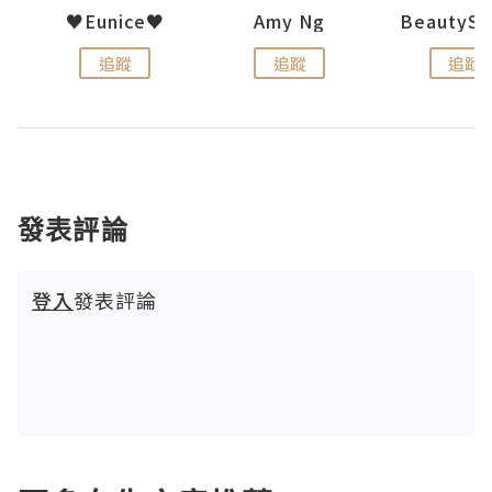
h 夏沫
♥Eunice♥
Amy Ng
追蹤
追蹤
追蹤
發表評論
登入
發表評論