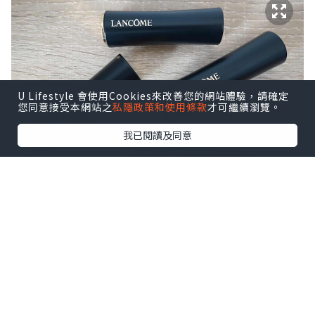
U Lifestyle 會使用Cookies來改善您的網站體驗，請確定
您同意接受本網站之
私隱政策和使用條款
才可繼續瀏覽。
我已閱讀及同意
今次為大家介紹Lancome L’Absolu
Rouge瑰麗唇膏!
由法國製造既高級訂製唇膏,
型格又時尚, 配合亮金圈環設計,
包裝打造奢華感!