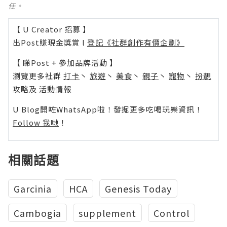
任。
【 U Creator 招募 】
出Post賺現金獎賞 l
登記《社群創作有價企劃》
【 睇Post + 參加品牌活動 】
瀏覽更多社群
打卡
丶
旅遊
丶
美食
丶
親子
丶
寵物
丶
扮靚
攻略
及
活動情報
U Blog開咗WhatsApp啦！發掘更多吃喝玩樂資訊！
Follow 我哋
！
相關話題
Garcinia
HCA
Genesis Today
Cambogia
supplement
Control