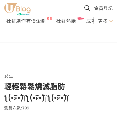
會員登記
社群創作有價企劃
社群熱話
成為U Creato
更多
女生
輕輕鬆鬆燒滅脂肪
ƪ(•̃͡ε•̃͡)∫ƪ(•̃͡ε•̃͡)∫ƪ(•̃͡ε•̃͡)∫
瀏覽次數:799