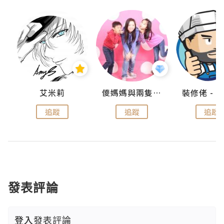
點滴
艾米莉
儍媽媽與兩隻小魔怪之家
追蹤
追蹤
追蹤
發表評論
登入
發表評論