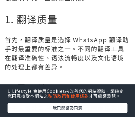
1. 翻译质量
首先，翻译质量是选择 WhatsApp 翻译助
手时最重要的标准之一。不同的翻译工具
在翻译准确性、语法流畅度以及文化语境
的处理上都有差异。
2. 易用性
U Lifestyle 會使用Cookies來改善您的網站體驗，請確定
您同意接受本網站之
私隱政策和使用條款
才可繼續瀏覽。
对于大多数用户来说，易用性同样是选择
我已閱讀及同意
翻译助手时需要考虑的重要因素。理想的
翻译助手应该简单直观，能够轻松集成到