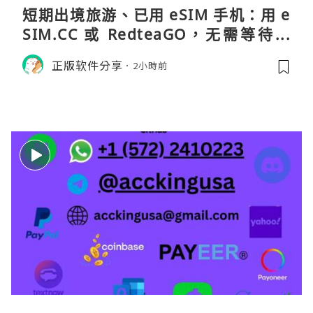
短期出境旅游、已用 eSIM 手机：用 e
SIM.CC 或 RedteaGO，无需等待收
货。需要“当地号码 + 通话短信”（如
正版软件分享
2小時前
打车、外卖、客户联络）：优先 Redt
eaGO（明确提供通话短信套餐）。长