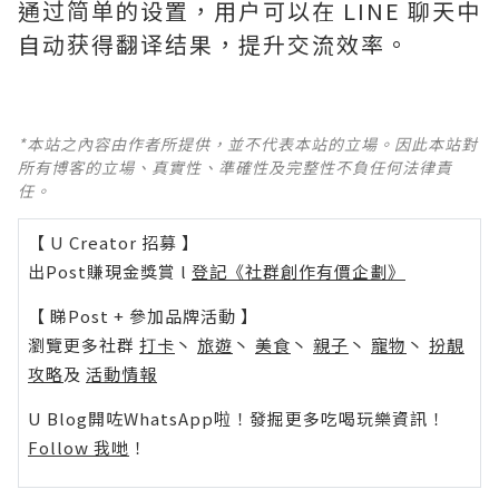
通过简单的设置，用户可以在 LINE 聊天中
自动获得翻译结果，提升交流效率。
*本站之內容由作者所提供，並不代表本站的立場。因此本站對
所有博客的立場、真實性、準確性及完整性不負任何法律責
任。
【 U Creator 招募 】
出Post賺現金獎賞 l
登記《社群創作有價企劃》
【 睇Post + 參加品牌活動 】
瀏覽更多社群
打卡
丶
旅遊
丶
美食
丶
親子
丶
寵物
丶
扮靚
攻略
及
活動情報
U Blog開咗WhatsApp啦！發掘更多吃喝玩樂資訊！
Follow 我哋
！