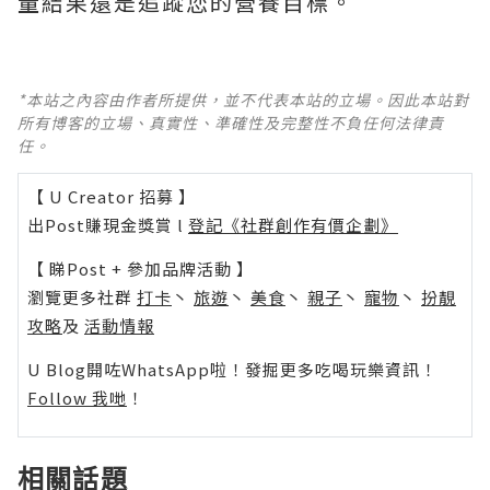
量結果還是追蹤您的營養目標。
*本站之內容由作者所提供，並不代表本站的立場。因此本站對
所有博客的立場、真實性、準確性及完整性不負任何法律責
任。
【 U Creator 招募 】
出Post賺現金獎賞 l
登記《社群創作有價企劃》
【 睇Post + 參加品牌活動 】
瀏覽更多社群
打卡
丶
旅遊
丶
美食
丶
親子
丶
寵物
丶
扮靚
攻略
及
活動情報
U Blog開咗WhatsApp啦！發掘更多吃喝玩樂資訊！
Follow 我哋
！
相關話題