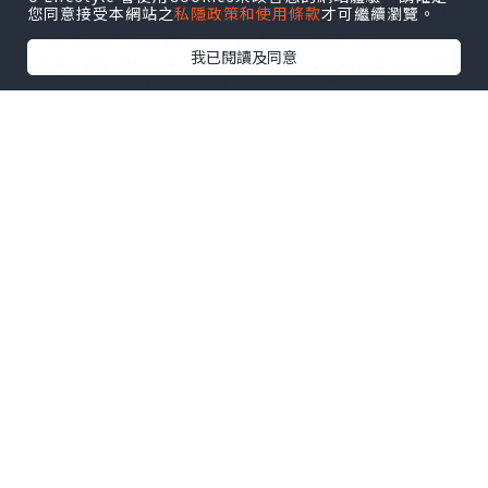
课程计划。” ChatGPT会快速提供结构化
您同意接受本網站之
私隱政策和使用條款
才可繼續瀏覽。
的方案，帮助教师更好地组织课堂。
我已閱讀及同意
“为教学[主题]提供互动活动建
议。”
互动活动能够激发学生的兴趣，并提高课
堂参与度。教师可以使用此提示，要求
ChatGPT根据不同的主题提供互动教学活
动建议。例如，历史课堂可以使用小组项
目，科学课堂则可以安排动手实验。
ChatGPT能够根据不同年级和课堂情况，
推荐各种符合学生需求的活动。