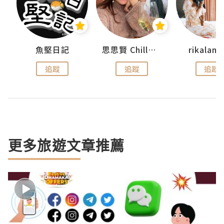
urnal
魚堅日記
思思賢 ChillMyBabe
rikala
追蹤
追蹤
追蹤
更多旅遊文章推薦